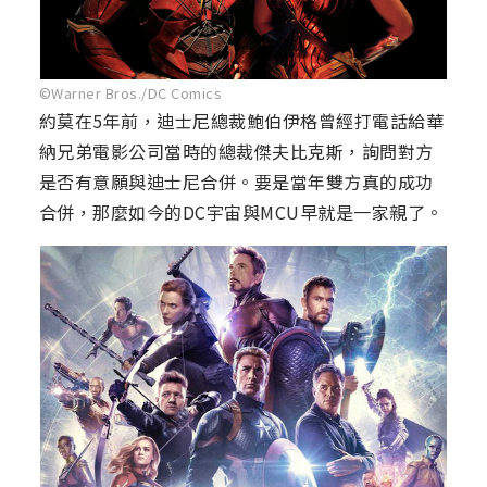
©Warner Bros./DC Comics
約莫在5年前，迪士尼總裁鮑伯伊格曾經打電話給華
納兄弟電影公司當時的總裁傑夫比克斯，詢問對方
是否有意願與迪士尼合併。要是當年雙方真的成功
合併，那麼如今的DC宇宙與MCU早就是一家親了。