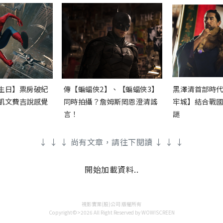
生日】票房破紀
傳【蝙蝠俠2】、【蝙蝠俠3】
黑澤清首部時
凱文費吉說感覺
同時拍攝？詹姆斯岡恩澄清謠
牢城】結合戰
言！
謎
↓ ↓ ↓ 尚有文章，請往下閱讀 ↓ ↓ ↓
開始加載資料..
視影實業(股)公司 版權所有
Copyright©>2026 All Right Reserved by WOW!SCREEN