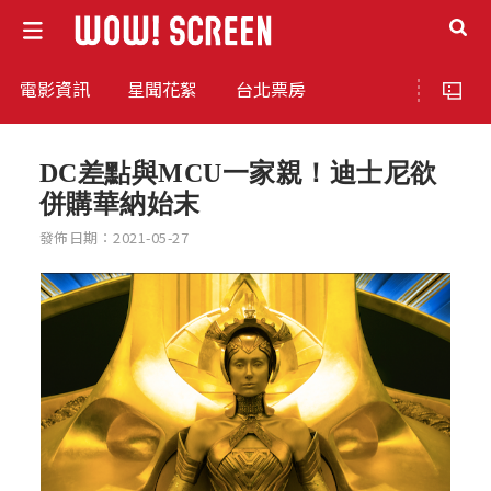
電影資訊
星聞花絮
台北票房
DC差點與MCU一家親！迪士尼欲
併購華納始末
發佈日期：2021-05-27