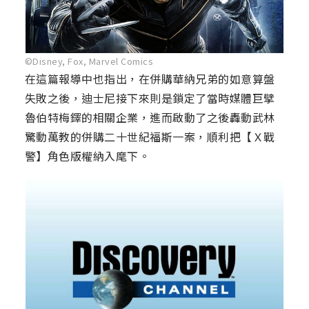
©Disney, Fox, Marvel Comics
在這篇報導中也指出，在併購華納兄弟的如意算盤
失敗之後，迪士尼接下來則是鎖定了當時媒體巨擘
魯伯特梅鐸的相關企業，進而啟動了之後轟動武林
驚動萬教的併購二十世紀福斯一案，順利把【Ｘ戰
警】角色版權納入麾下。