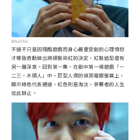
©Netflix
不過不只是因殘酷遊戲而身心嚴重受創的心理憤怒
才導致奇勳做出將頭髮染紅的決定，紅髮造型還有
另一層深意。回到第一集，在劇中第一場遊戲「一
二三，木頭人」中，巨型人偶的偵測電眼螢幕上，
顯示綠色代表通過，紅色則是淘汰，參賽者的人生
從此靜止。