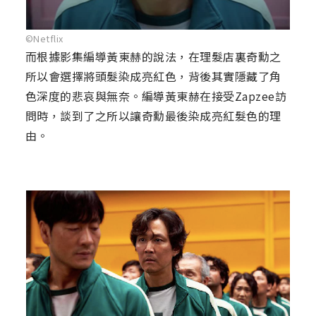
©Netflix
而根據影集編導黃東赫的說法，在理髮店裏奇勳之
所以會選擇將頭髮染成亮紅色，背後其實隱藏了角
色深度的悲哀與無奈。編導黃東赫在接受Zapzee訪
問時，談到了之所以讓奇勳最後染成亮紅髮色的理
由。