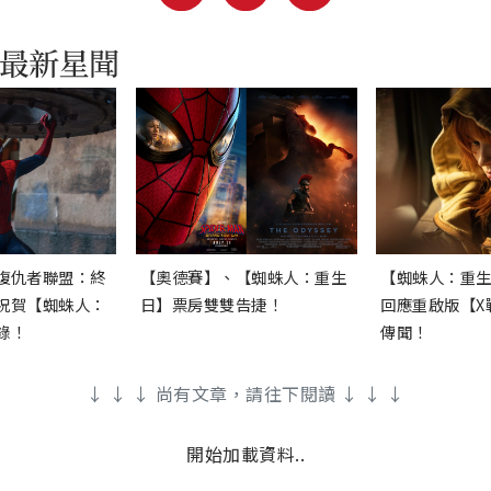
復仇者聯盟：終
【奧德賽】、【蜘蛛人：重生
【蜘蛛人：重
祝賀【蜘蛛人：
日】票房雙雙告捷！
回應重啟版【X
錄！
傳聞！
↓ ↓ ↓ 尚有文章，請往下閱讀 ↓ ↓ ↓
開始加載資料..