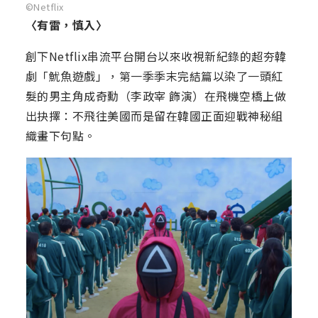
©Netflix
〈有雷，慎入〉
創下Netflix串流平台開台以來收視新紀錄的超夯韓
劇「魷魚遊戲」，第一季季末完結篇以染了一頭紅
髮的男主角成奇勳（李政宰 飾演）在飛機空橋上做
出抉擇：不飛往美國而是留在韓國正面迎戰神秘組
織畫下句點。