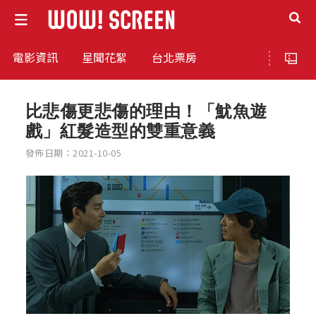
電影資訊
星聞花絮
台北票房
比悲傷更悲傷的理由！「魷魚遊
戲」紅髮造型的雙重意義
發佈日期：2021-10-05