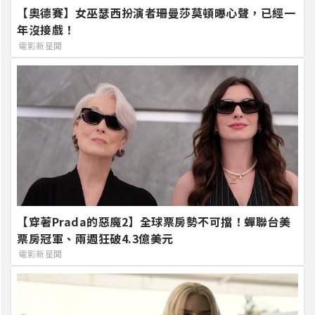
【奧德賽】女巫瑟西扮演者珊曼莎莫頓曝心聲，已經一
年沒接戲！
電影新星聞
【穿著Prada的惡魔2】全球票房勢不可擋！蟬聯台美
票房冠軍、兩週狂破4.3億美元
電影新星聞