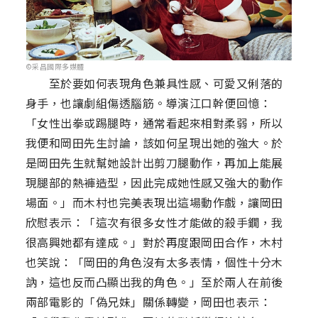
©采昌國際多媒體
至於要如何表現角色兼具性感、可愛又俐落的
身手，也讓劇組傷透腦筋。導演江口幹便回憶：
「女性出拳或踢腿時，通常看起來相對柔弱，所以
我便和岡田先生討論，該如何呈現出她的強大。於
是岡田先生就幫她設計出剪刀腿動作，再加上能展
現腿部的熱褲造型，因此完成她性感又強大的動作
場面。」而木村也完美表現出這場動作戲，讓岡田
欣慰表示：「這次有很多女性才能做的殺手鐗，我
很高興她都有達成。」對於再度跟岡田合作，木村
也笑說：「岡田的角色沒有太多表情，個性十分木
訥，這也反而凸顯出我的角色。」至於兩人在前後
兩部電影的「偽兄妹」關係轉變，岡田也表示：