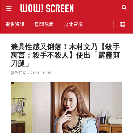
電影資訊
星聞花絮
台北票房
兼具性感又俐落！木村文乃【殺手
寓言：殺手不殺人】使出「霹靂剪
刀腿」
發佈日期：2021-10-05