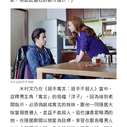
©采昌國際多媒體
木村文乃在《殺手寓言：殺手不殺人》當中，
詮釋男主角「寓言」的搭檔「洋子」。因為接到老
闆指示，必須偽裝成寓言的妹妹，跟他一同隱居大
阪當個普通人，並且不能殺人。這也讓喜愛喝酒的
她，在隱居期間以戀愛為目標，享受在跟各種男人