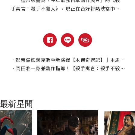
這部被譽為「今年最強日本動作爽片」的《殺
手寓言：殺手不殺人》，現正在台好評熱映當中。
．
影帝湯姆漢克斯重新演繹【木偶奇遇記】｜本周線上、電視首播推薦
．
岡田准一身兼動作指導！【殺手寓言：殺手不殺人】鷹架搏命狂奔