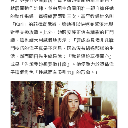
言》更多並更具難度，這也讓她從開拍前三個月，
就展開動作訓練，並由男主角岡田准一親自擔任她
的動作指導，每週練習兩到三次，甚至教導她名叫
「Kari」的菲律賓武術，讓她得以快速並緊湊地與
對手交換攻擊。此外，她跟安藤正信有精彩的打鬥
戲，這也讓木村感慨地表示：「要成為具備非凡戰
鬥技巧的洋子真是不容易，因為沒有過過那樣的生
活，然而岡田先生總是說：『我希望妳玩得開心』
或是『告訴我妳想要做什麼』。他便致力於塑造洋
子這個角色『性感而有吸引力』的形象。」