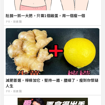
肚腩一抓一大把，只需1個雞蛋，用一個瘦一個
PR・新素簡
減肥首選，檸檬加它，堅持一週，腰細了，瘦到你懷疑
人生
PR・新素簡