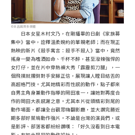
©采昌國際多媒體
日本女星木村文乃，在剛播畢的日劇《家族募
集中》當中，詮釋溫柔婉約的單親老師；而在現正
熱映的新片《殺手寓言：殺手不殺人》當中，竟然
搖身一變為嗜酒如命、千杯不醉，甚至潑辣強悍的
女打仔，並在片中穿熱褲大秀「霹靂剪刀腿」，一
個飛撲就撂倒對手安藤正信，展現讓人瞠目結舌的
高超格鬥技。尤其她精彩而性感的動作，點子都來
自男主角身兼動作指導的岡田准一，讓她對再度合
作的岡田大表感謝之意。尤其本片從頭精彩到尾的
動作場面，都讓全台觀眾嗨翻影廳，並大讚完勝近
期多部好萊塢動作強片。不論是台灣的演員們，或
是影評、部落客都紛紛讚嘆：「好久沒看到日本電
影，有如此猖狂的動作設計！」