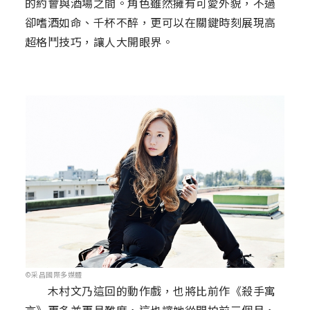
的約會與酒場之間。角色雖然擁有可愛外貌，不過
卻嗜酒如命、千杯不醉，更可以在關鍵時刻展現高
超格鬥技巧，讓人大開眼界。
©采昌國際多媒體
木村文乃這回的動作戲，也將比前作《殺手寓