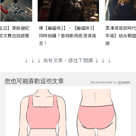
生日】票房破紀
傳【蝙蝠俠2】、【蝙蝠俠3】
黑澤清首部時代
凱文費吉說感覺
同時拍攝？詹姆斯岡恩澄清謠
牢城】結合戰國
言！
謎
↓ ↓ ↓ 尚有文章，請往下閱讀 ↓ ↓ ↓
您也可能喜歡這些文章
Recommended by