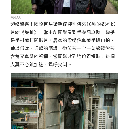
©良人行
超級驚喜！國際巨星梁朝偉特別傳來16秒的祝福影
片給《詭扯》，當主創團隊看到手機訊息時，幾乎
是手抖著打開影片，居家的梁朝偉拿著手機自拍，
他以低沈、溫暖的語調，微笑著一字一句緩緩說著
含蓄又真摯的祝福，當團隊收到這份祝福時，每個
人莫不心跳加速，驚呼尖叫。