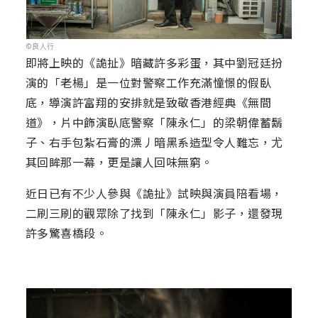
©良人行
即將上映的《詭扯》暗藏許多彩蛋，其中劉冠廷扮
演的「老楊」是一位對警察工作充滿憧憬的假臥
底，導演許富翔的安排就是致敬香港經典《無間
道》，片中飾演臥底警察「陳永仁」的梁朝偉蓄鬍
子、右手包紮石膏的漂丿暗黑系造型令人難忘，尤
其回眸那一幕，更是讓人回味無窮。
近日已有不少人參與《詭扯》試映與演員陪看場，
二刷三刷的觀眾除了找到「陳永仁」影子，還發現
許多驚喜橋段。