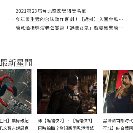
．
2021第23屆台北電影獎得獎名單
．
今年最生猛的台味動作喜劇！【詭扯】入圍金馬獎8項大獎
．
陳意涵挺導演老公變身「謎樣女鬼」戲耍黑警陳柏霖
生日】票房破紀
傳【蝙蝠俠2】、【蝙蝠俠3】
黑澤清首部時代
凱文費吉說感覺
同時拍攝？詹姆斯岡恩澄清謠
牢城】結合戰國