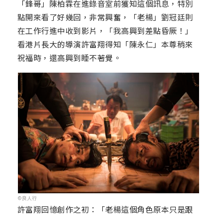
「鋒哥」陳柏霖在進錄音室前獲知這個訊息，特別
點開來看了好幾回，非常興奮，「老楊」劉冠廷則
在工作行進中收到影片，「我高興到差點昏厥！」
看港片長大的導演許富翔得知「陳永仁」本尊稍來
祝福時，還高興到睡不著覺。
©良人行
許富翔回憶創作之初：「老楊這個角色原本只是跟