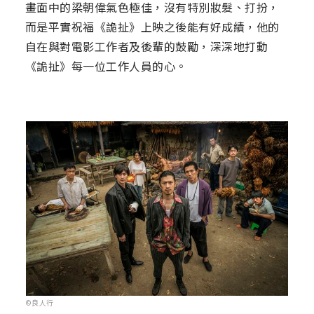
畫面中的梁朝偉氣色極佳，沒有特別妝髮、打扮，
而是平實祝福《詭扯》上映之後能有好成績，他的
自在與對電影工作者及後輩的鼓勵，深深地打動
《詭扯》每一位工作人員的心。
©良人行