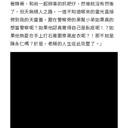
著鋒哥、和尚一起辦事的抓耙仔，然後就沒有然後
了，但天無絕人之路，一道不知道哪來的靈光直接
劈到我的天靈蓋，跟在警察旁的黑幫小弟如果真的
想當警察呢？如果他認真覺得自己是臥底呢！？如
果他熱愛在手上打石膏跟穿黑皮衣呢？！那不就是
陳永仁嗎？於是，老楊的人生從此完整了。」