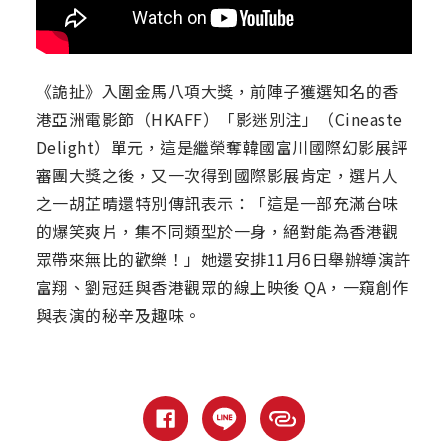
《詭扯》入圍金馬八項大獎，前陣子獲選知名的香
港亞洲電影節（HKAFF）「影迷別注」（Cineaste
Delight）單元，這是繼榮奪韓國富川國際幻影展評
審團大獎之後，又一次得到國際影展肯定，選片人
之一胡芷晴還特別傳訊表示：「這是一部充滿台味
的爆笑爽片，集不同類型於一身，絕對能為香港觀
眾帶來無比的歡樂！」她還安排11月6日舉辦導演許
富翔、劉冠廷與香港觀眾的線上映後 QA，一窺創作
與表演的秘辛及趣味。