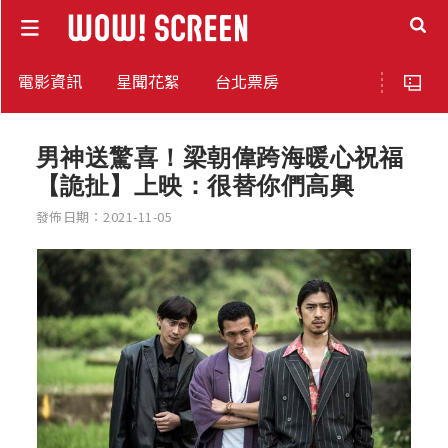
電影資訊
星聞花絮
台北票房
男神送驚喜！梁朝偉跨海暖心祝福
【詭扯】上映：很替你們高興
發佈日期：2021-11-05