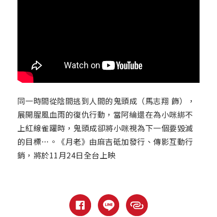
同一時間從陰間逃到人間的鬼頭成（馬志翔 飾），
展開腥風血雨的復仇行動，當阿綸還在為小咪綁不
上紅線雀躍時，鬼頭成卻將小咪視為下一個要毀滅
的目標…。《月老》由麻吉砥加發行、傳影互動行
銷，將於11月24日全台上映