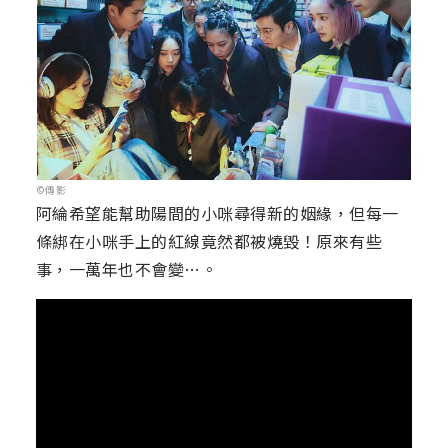
©傳影
阿綸希望能幫助陽間的小咪尋得新的姻緣，但每一
條綁在小咪手上的紅線竟然都被燒毀！原來有些
事，一萬年也不會變…。