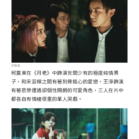
©傳影
柯震東在《月老》中飾演世間少有的極度純情男
子，和宋芸樺之間有著刻骨銘心的愛戀，王淨飾演
有著悲慘遭遇卻個性開朗的可愛角色，三人在片中
都各自有情緒很重的單人哭戲。