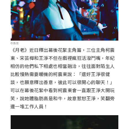
©傳影
《月老》近日釋出幕後花絮主角篇，三位主角柯震
東、宋芸樺和王淨不但在戲裡瘋狂活潑鬥嘴，年紀
相仿的他們私下相處也相當融洽，往往面對陌生人
比較慢熱需要暖機的柯震東說：「還好王淨很健
談，也願意釋出善意，彼此可以很開心的聊天！」
可以在幕後花絮中看到柯震東會一直跟王淨大開玩
笑，說她體脂肪高是和牛，故意惹怒王淨，笑翻旁
邊一堆工作人員！