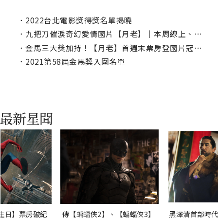
．
2022台北電影獎得獎名單揭曉
．
九把刀催淚奇幻愛情國片【月老】｜本周線上、電視首播推薦
．
金馬三大獎加持！【月老】首週末票房登國片冠軍！
．
2021第58屆金馬獎入圍名單
生日】票房破紀
傳【蝙蝠俠2】、【蝙蝠俠3】
黑澤清首部時代