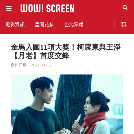
電影資訊
星聞花絮
台北票房
金馬入圍11項大獎！柯震東與王淨
【月老】首度交鋒
發佈日期：2021-11-12