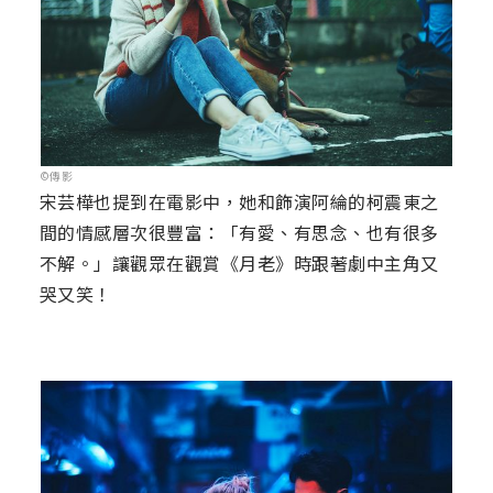
©傳影
宋芸樺也提到在電影中，她和飾演阿綸的柯震東之
間的情感層次很豐富：「有愛、有思念、也有很多
不解。」讓觀眾在觀賞《月老》時跟著劇中主角又
哭又笑！