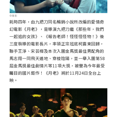
©傳影
耗時四年，由九把刀同名暢銷小說所改編的愛情奇
幻電影《月老》，是導演九把刀繼《那些年，我們
一起追的女孩》、《報告老師！怪怪怪怪物！》後
三度執導的電影長片，率領正宗班底柯震東回歸，
聯手王淨、宋芸樺及本次入圍金馬獎最佳男配角的
馬志翔一同飛天遁地、穿梭陰陽，並一舉入圍第58
屆金馬獎最佳劇情片等11項大獎，被譽為今年最受
矚目的國片鉅作！《月老》將於11月24日全台上
映。