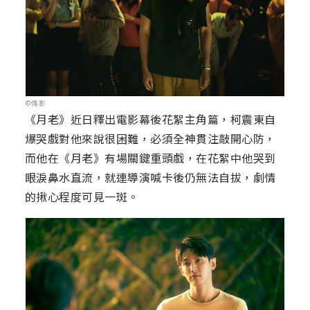
©傳影
《月老》近日釋出電影幕後花絮主角篇，柯震東自
爆哭戲對他來說很困難，必須全神貫注敲開心防，
而他在《月老》有場關鍵重頭戲，在花絮中他哭到
眼淚鼻水直流，就連導演喊卡後仍無法自拔，劇情
的揪心程度可見一斑。