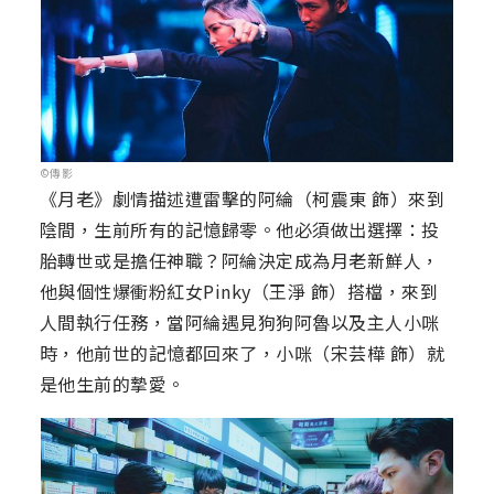
©傳影
《月老》劇情描述遭雷擊的阿綸（柯震東 飾）來到
陰間，生前所有的記憶歸零。他必須做出選擇：投
胎轉世或是擔任神職？阿綸決定成為月老新鮮人，
他與個性爆衝粉紅女Pinky（王淨 飾）搭檔，來到
人間執行任務，當阿綸遇見狗狗阿魯以及主人小咪
時，他前世的記憶都回來了，小咪（宋芸樺 飾）就
是他生前的摯愛。