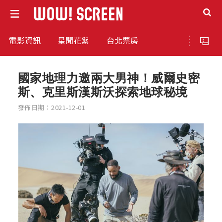
電影資訊
星聞花絮
台北票房
國家地理力邀兩大男神！威爾史密
斯、克里斯漢斯沃探索地球秘境
發佈日期：2021-12-01