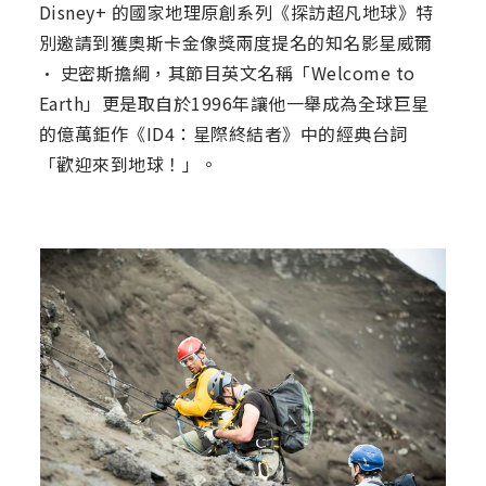
Disney+ 的國家地理原創系列《探訪超凡地球》特
別邀請到獲奧斯卡金像獎兩度提名的知名影星威爾
· 史密斯擔綱，其節目英文名稱「Welcome to
Earth」更是取自於1996年讓他一舉成為全球巨星
的億萬鉅作《ID4：星際終結者》中的經典台詞
「歡迎來到地球！」。