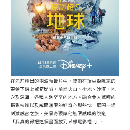
在先前釋出的兩波預告片中，威爾在頂尖探險家的
帶領下踏上驚奇歷險，前進火山、極地、沙漠、地
穴及深海，各種人跡罕至的地方。融合令人驚嘆的
攝影技術以及威爾無限的好奇心與熱忱，展開一場
刺激感官之旅，美景奇觀讓他無限感嘆的說道 :
「我真的得把這個畫面放到某部電影裡 !」。