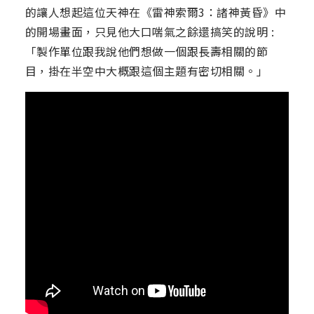
的讓人想起這位天神在《雷神索爾3：諸神黃昏》中
的開場畫面，只見他大口喘氣之餘還搞笑的說明 :
「製作單位跟我說他們想做一個跟長壽相關的節
目，掛在半空中大概跟這個主題有密切相關。」