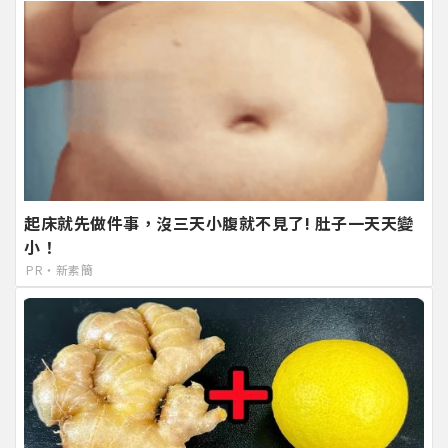
起床就先做件事，沒三天小腹就不見了! 肚子一天天變
小！
PR・新素簡