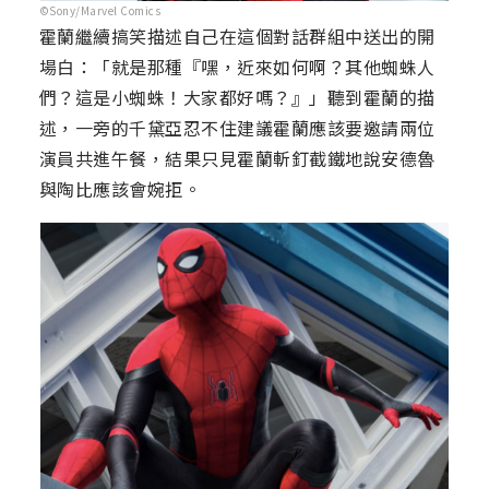
©Sony/Marvel Comics
霍蘭繼續搞笑描述自己在這個對話群組中送出的開
場白：「就是那種『嘿，近來如何啊？其他蜘蛛人
們？這是小蜘蛛！大家都好嗎？』」聽到霍蘭的描
述，一旁的千黛亞忍不住建議霍蘭應該要邀請兩位
演員共進午餐，結果只見霍蘭斬釘截鐵地說安德魯
與陶比應該會婉拒。