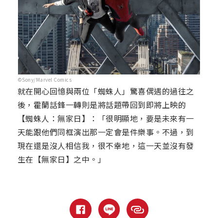
©Sony/Marvel Comics
就在開心回憶與兩位「蜘蛛人」驚喜偶遇的過往之
後，霍蘭話鋒一轉則是將話題帶回到即將上映的
【蜘蛛人：無家日】：「很明顯地，要是未來有一
天能跟他們同框演出那一定會是件樂事。不過，到
現在還是沒人相信我，很不幸地，這一天並沒有發
生在【無家日】之中。」