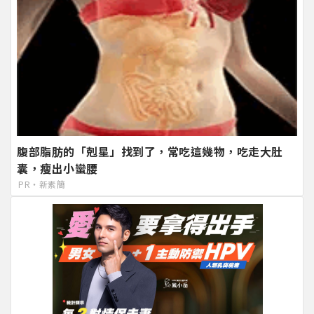
腹部脂肪的「剋星」找到了，常吃這幾物，吃走大肚
囊，瘦出小蠻腰
PR・新素簡