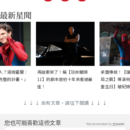
人？湯姆霍蘭：
馮迪索哭了！稱【玩命關頭
承襲傳統！【
完整的計畫。」
11】的劇本是他十年來看過最
局之戰】導演
佳！
重生日】破紀
↓ ↓ ↓ 尚有文章，請往下閱讀 ↓ ↓ ↓
您也可能喜歡這些文章
Recommended by