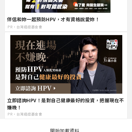
伴侶和妳一起預防HPV，才有資格說愛妳！
PR・台灣癌症基金會
立即諮詢HPV！是對自己健康最好的投資，把握現在不
嫌晚！
PR・台灣癌症基金會
開始加載資料..