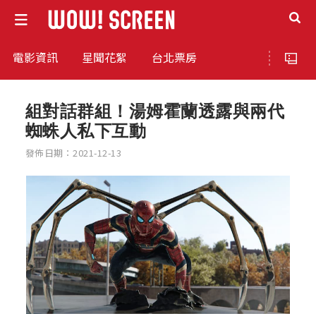
電影資訊
星聞花絮
台北票房
組對話群組！湯姆霍蘭透露與兩代
蜘蛛人私下互動
發佈日期：2021-12-13