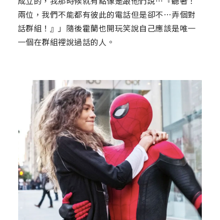
成立的，我那時候就有點像是跟他們說⋯『聽著！
兩位，我們不能都有彼此的電話但是卻不⋯弄個對
話群組！』」隨後霍蘭也開玩笑說自己應該是唯一
一個在群組裡說過話的人。