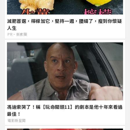
減肥首選，檸檬加它，堅持一週，腰細了，瘦到你懷疑
人生
PR・新素簡
馮迪索哭了！稱【玩命關頭11】的劇本是他十年來看過
最佳！
電影新星聞