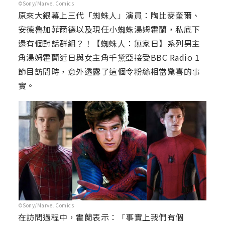
©Sony/Marvel Comics
原來大銀幕上三代「蜘蛛人」演員：陶比麥奎爾、
安德魯加菲爾德以及現任小蜘蛛湯姆霍蘭，私底下
還有個對話群組？！【蜘蛛人：無家日】系列男主
角湯姆霍蘭近日與女主角千黛亞接受BBC Radio 1
節目訪問時，意外透露了這個令粉絲相當驚喜的事
實。
©Sony/Marvel Comics
在訪問過程中，霍蘭表示：「事實上我們有個