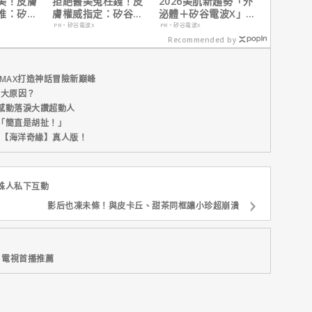
美！皮膚
拒絕醫美冤枉錢！皮
2026美肌新趨勢「外
推：矽谷
膚權威指定：矽谷電
泌體＋矽谷電波X」聯
肌膚由內而
波 X 由內而外養出逆
手，開啟高階養膚新
PR・矽谷電波X
PR・矽谷電波X
齡好膚質
世代
Recommended by
MAX打造神話冒險新巔峰
五大原因？
感動落淚大讚超動人
「簡直是胡扯！」
新片【海洋奇緣】真人版！
蛛人私下互動
影后也凍未條！與皮卡丘、甜茶同框讓小珍超崩潰
、電視首播推薦