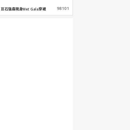
98101
巨石強森現身Met Gala穿裙
子...