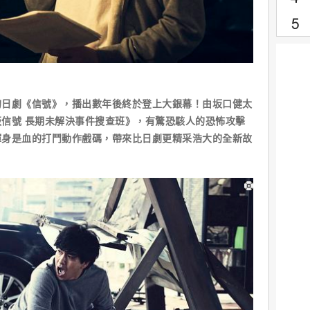
的日劇《信號》，播出數年後終於登上大銀幕！由坂口健太
信號 長期未解決事件搜查班》，有驚恐駭人的恐怖攻擊
渾身是血的打鬥動作戲碼，帶來比日劇更精采浩大的全新故