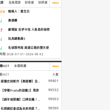
票房
全美票房
好奇度
好評度
蜘蛛人：重生日
奧德賽
劇場版 吉伊卡哇 人魚島的秘密
玩具總動員5
名偵探柯南 高速公路的墮天使
間:2026-07-31~2026-08-02
最HOT
本週推薦
最HOT
人氣
99801
諾蘭史詩鉅作【奧德賽】全...
99532
【穿著Prada的惡魔2】票房
大...
99003
【綿羊偵探團】口碑狂飆！...
98560
社群網紅會成為未來明星？...