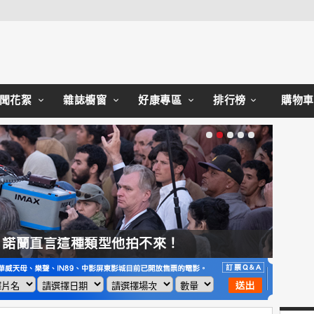
Close
聞花絮
雜誌櫥窗
好康專區
排行榜
購物車
，諾蘭直言這種類型他拍不來！