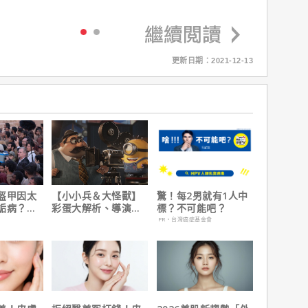
更新日期：2021-12-13
盔甲因太
【小小兵＆大怪獸】
驚！每2男就有1人中
詬病？導
彩蛋大解析、導演皮
標？不可能吧？
夫諾蘭親
耶考芬解密10個電影
PR・台灣癌症基金會
梗！