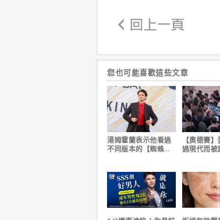
您也可能喜歡這些文章
湯姆霍蘭表示他看過
【奧德賽】
不同版本的【蜘蛛
過現代而被
人：重生日】剪輯，
演克里斯多
這版完全不行！
自解釋！