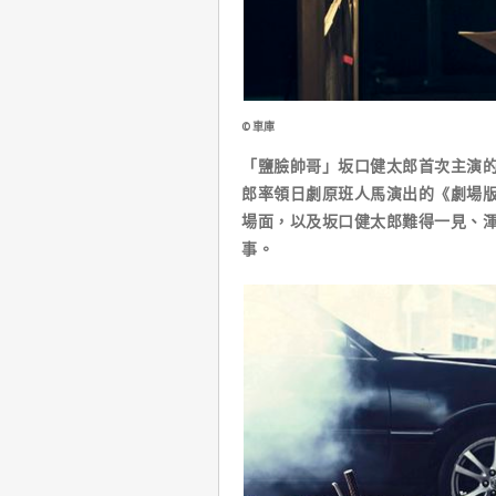
©車庫
「鹽臉帥哥」坂口健太郎首次主演
郎率領日劇原班人馬演出的《劇場版
場面，以及坂口健太郎難得一見、
事。