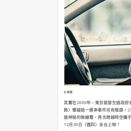
©車庫
其實在2009年，東京就發生過政
飾）懷疑這一連串事件另有陰謀。2
過神秘的無線電，再次跨越時空攜手
12月30日（週四）全台上映！