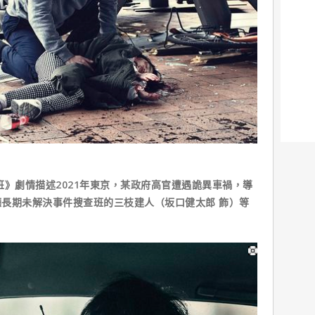
班》劇情描述2021年東京，某政府高官遭遇詭異車禍，導
長期未解決事件搜查班的三枝建人（坂口健太郎 飾）等