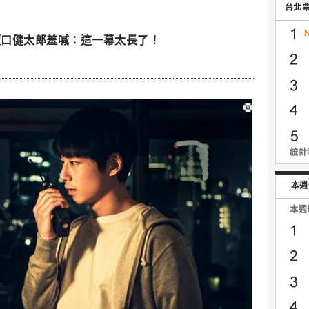
台北
坂口健太郎羞喊：這一幕太長了！
統計時
本週
本週