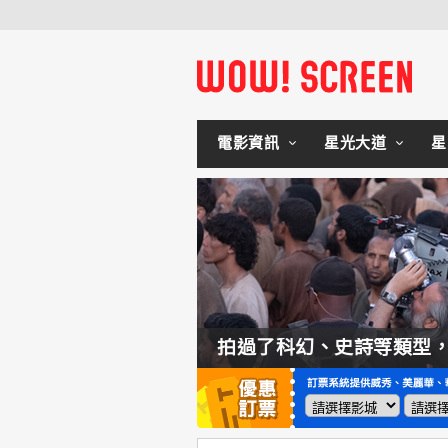
電影資訊
星光大道
星
如何交棒蜘蛛人？湯姆霍蘭：「我們有一個完整的計畫。」
拍過了科幻、史詩等類型