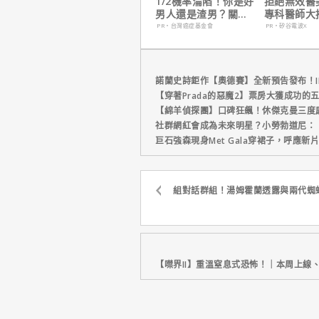
1/2機率淪陷！你是好
拒絕無效醫
男人還是渣男？關鍵
專科醫師大
在這
電波 X 讓
PR・台灣癌症基金會
PR・矽谷電波X
外更強韌
諾蘭史詩鉅作【奧德賽】全新預告發布！I
【穿著Prada的惡魔2】票房大獲成功的
【綿羊偵探團】口碑狂飆！休傑克曼三度
社群網紅會成為未來明星？小勞勃道尼：
巨石強森現身Met Gala穿裙子，呼應
組對話群組！湯姆霍蘭透露與兩代蜘
【噤界II】重溫窒息式恐怖！｜本周上線