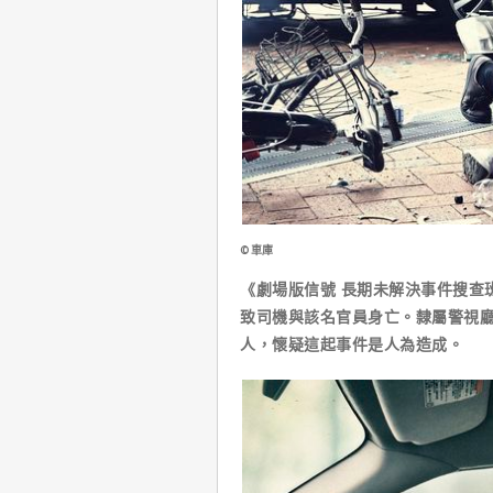
©車庫
《劇場版信號 長期未解決事件搜查
致司機與該名官員身亡。隸屬警視廳
人，懷疑這起事件是人為造成。