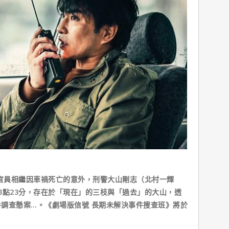
府官員相繼因車禍死亡的意外，刑警大山剛志（北村一輝
3點23分，存在於「現在」的三枝與「過去」的大山，透
調查懸案…。《劇場版信號 長期未解決事件搜查班》將於