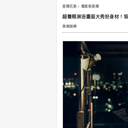
星聞花絮
電影新星聞
超養眼淋浴畫面大秀好身材！
車庫娛樂