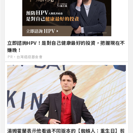
立即諮詢HPV！是對自己健康最好的投資，把握現在不
嫌晚！
PR・台灣癌症基金會
湯姆霍蘭表示他看過不同版本的【蜘蛛人：重生日】剪