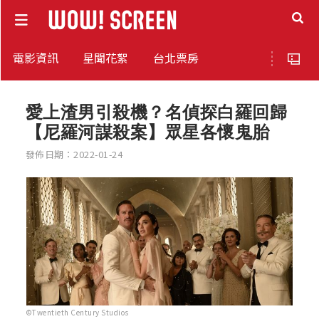
電影資訊
星聞花絮
台北票房
愛上渣男引殺機？名偵探白羅回歸
【尼羅河謀殺案】眾星各懷鬼胎
發佈日期：2022-01-24
©Twentieth Century Studios