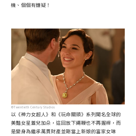
機、個個有嫌疑！
©Twentieth Century Studios
以《神力女超人》和《玩命關頭》系列聞名全球的
美豔女星蓋兒加朵，這回放下繩鞭也不再握桿，而
是變身為繼承萬貫財產並剛當上新娘的富家女琳