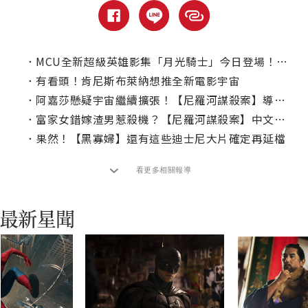
．
MCU全新超級英雄影集「月光騎士」今日登場！｜本周Disney+推薦片單
．
有看頭！肯尼斯布萊納想推全新電影宇宙
．
阿嘉莎懸疑宇宙繼續擴張！【尼羅河謀殺案】導演破奧斯卡提名紀錄
．
富家女錯嫁渣男惹殺機？【尼羅河謀殺案】中文正式預告
．
果然！【黑寡婦】還有這些迪士尼大片確定再延檔
看更多相關報導