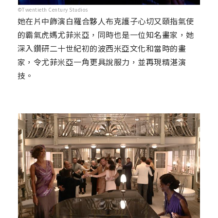
©Twentieth Century Studios
她在片中飾演白羅合夥人布克護子心切又頤指氣使
的霸氣虎媽尤菲米亞，同時也是一位知名畫家，她
深入鑽研二十世紀初的波西米亞文化和當時的畫
家，令尤菲米亞一角更具說服力，並再現精湛演
技。