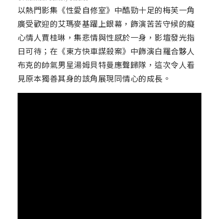
以熱門影集《性愛自修室》中酷勁十足的梅芙一角
廣受歡迎的艾瑪麥基躍上銀幕，飾演苦苦守候的癡
心情人賈桂琳，集悲情與性感於一身，影壇發光指
日可待；在《東方快車謀殺案》中飾演白羅合夥人
布克的帥氣男星湯姆貝特曼應聲歸隊，這次令人看
見原本獨善其身的該角展現同情心的成長。