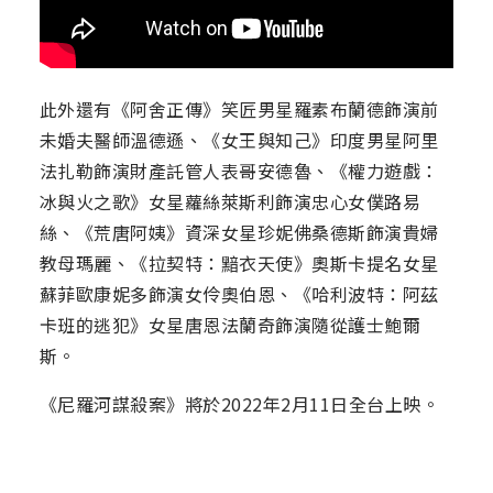
此外還有《阿舍正傳》笑匠男星羅素布蘭德飾演前
未婚夫醫師溫德遜、《女王與知己》印度男星阿里
法扎勒飾演財產託管人表哥安德魯、《權力遊戲：
冰與火之歌》女星蘿絲萊斯利飾演忠心女僕路易
絲、《荒唐阿姨》資深女星珍妮佛桑德斯飾演貴婦
教母瑪麗、《拉契特：黯衣天使》奧斯卡提名女星
蘇菲歐康妮多飾演女伶奧伯恩、《哈利波特：阿茲
卡班的逃犯》女星唐恩法蘭奇飾演隨從護士鮑爾
斯。
《尼羅河謀殺案》將於2022年2月11日全台上映。