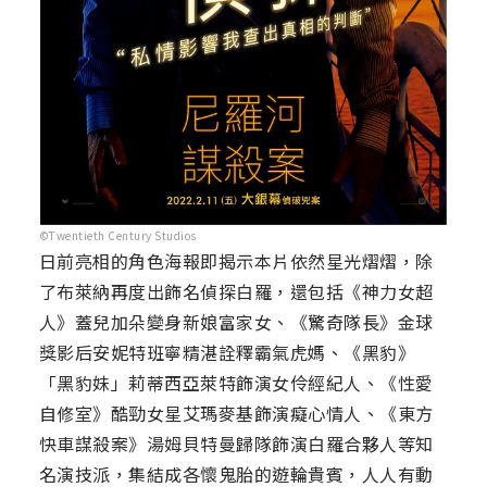
©Twentieth Century Studios
日前亮相的角色海報即揭示本片依然星光熠熠，除
了布萊納再度出飾名偵探白羅，還包括《神力女超
人》蓋兒加朵變身新娘富家女、《驚奇隊長》金球
獎影后安妮特班寧精湛詮釋霸氣虎媽、《黑豹》
「黑豹妹」莉蒂西亞萊特飾演女伶經紀人、《性愛
自修室》酷勁女星艾瑪麥基飾演癡心情人、《東方
快車謀殺案》湯姆貝特曼歸隊飾演白羅合夥人等知
名演技派，集結成各懷鬼胎的遊輪貴賓，人人有動