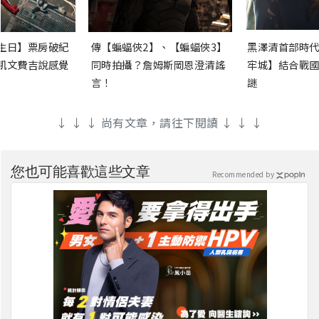
生日】票房破紀
傳【蝙蝠俠2】、【蝙蝠俠3】
黑澤清首部時代
凱文費吉說感覺
同時拍攝？詹姆斯岡恩澄清謠
牢城】結合戰國
言！
謎
↓ ↓ ↓ 尚有文章，請往下閱讀 ↓ ↓ ↓
您也可能喜歡這些文章
Recommended by