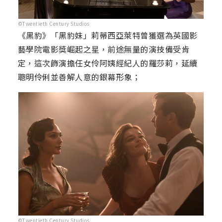
©Twentieth Century Studios
《黑豹》「黑豹妹」莉蒂西亞萊特曾獲選為英國影
藝學院電影獎崛起之星，前途無量的演技備受肯
定，這次飾演擔任女伶阿姨經紀人的羅莎莉，延續
聰明伶俐並善解人意的銀幕形象；
©Twentieth Century Studios