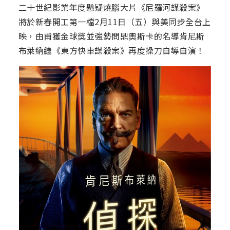
二十世紀影業年度懸疑燒腦大片《尼羅河謀殺案》
將於新春開工第一檔2月11日（五）與美同步全台上
映，由甫獲金球獎並強勢問鼎奧斯卡的名導肯尼斯
布萊納繼《東方快車謀殺案》再度操刀自導自演！