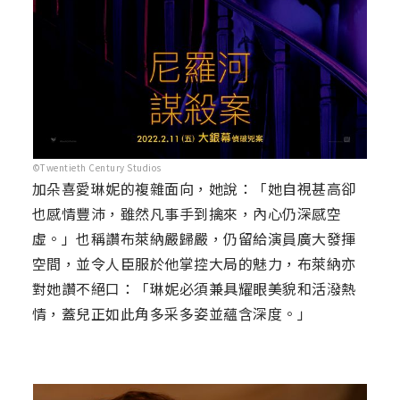
©Twentieth Century Studios
加朵喜愛琳妮的複雜面向，她說：「她自視甚高卻
也感情豐沛，雖然凡事手到擒來，內心仍深感空
虛。」也稱讚布萊納嚴歸嚴，仍留給演員廣大發揮
空間，並令人臣服於他掌控大局的魅力，布萊納亦
對她讚不絕口：「琳妮必須兼具耀眼美貌和活潑熱
情，蓋兒正如此角多采多姿並蘊含深度。」