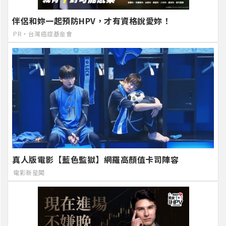
伴侶和妳一起預防HPV，才有資格說愛妳！
PR・台灣癌症基金會
真人版電影【藍色監獄】網羅高顏值卡司陣容
電影新星聞