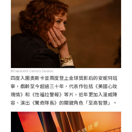
©Twentieth Century Studios
四度入圍奧斯卡並兩度登上金球獎影后的安妮特班
寧，戲齡至今超過三十年，代表作包括《美國心玫
瑰情》和《性福拉警報》等片，近年更加入漫威陣
容、演出《驚奇隊長》的關鍵角色「至高智慧」。