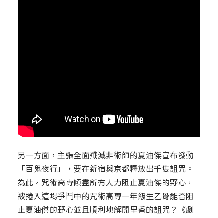
另一方面，主張全面殲滅非術師的夏油傑宣布發動
「百鬼夜行」，要在新宿與京都釋放出千隻詛咒。
為此，咒術高專傾盡所有人力阻止夏油傑的野心，
被捲入這場爭鬥中的咒術高專一年級生乙骨能否阻
止夏油傑的野心並且順利地解開里香的詛咒？《劇