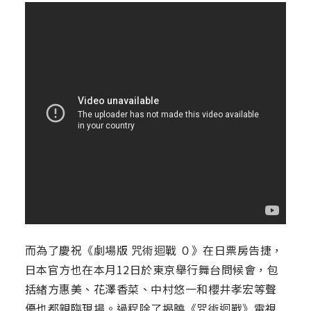
而為了慶祝《劇場版 咒術迴戰 ０》在日票房告捷，
日本官方也在本月12日於東京舉行舞台問候會，包
括緒方惠美、花澤香菜、中村悠一和櫻井孝宏等聲
優也都親臨現場。過程除了揭曉《咒術迴戰》電視