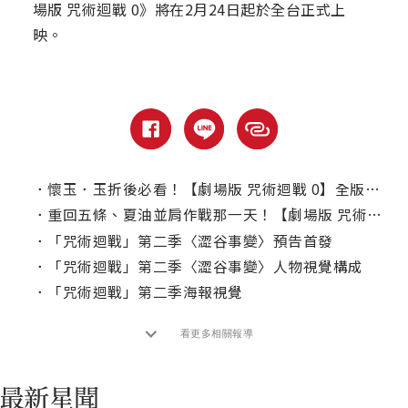
場版 咒術迴戰 0》將在2月24日起於全台正式上
映。
．
懷玉．玉折後必看！【劇場版 咒術迴戰 0】全版本復活上映，首週特典資訊釋出
．
重回五條、夏油並肩作戰那一天！【劇場版 咒術迴戰 懷玉‧玉折】躍上大銀幕
．
「咒術迴戰」第二季〈澀谷事變〉預告首發
．
「咒術迴戰」第二季〈澀谷事變〉人物視覺構成
．
「咒術迴戰」第二季海報視覺
看更多相關報導