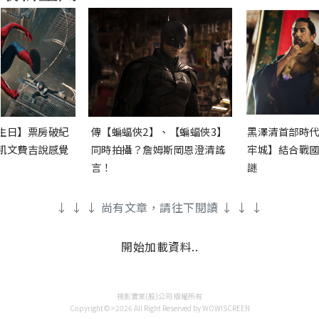
生日】票房破紀
傳【蝙蝠俠2】、【蝙蝠俠3】
黑澤清首部時代
凱文費吉說感覺
同時拍攝？詹姆斯岡恩澄清謠
牢城】結合戰國
言！
謎
↓ ↓ ↓ 尚有文章，請往下閱讀 ↓ ↓ ↓
開始加載資料..
視影實業(股)公司 版權所有
Copyright©>2026 All Right Reserved by WOW!SCREEN