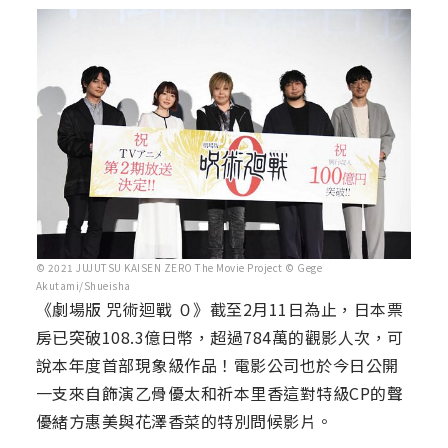
© 2021 JUJUTSU KAISEN ZERO The Movie Project © Gege
Akutami/Shueisha
《劇場版 咒術迴戰 ０》截至2月11日為止，日本票
房已突破108.3億日幣，超過784萬的觀影人次，可
說本年度首部現象級作品！電影公司也於今日公開
一支來自飾演乙骨優太和祈本里香這對特級CP的聲
優緒方惠美與花澤香菜的特別問候影片。