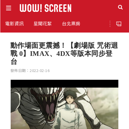
電影資訊
星聞花絮
台北票房
動作場面更震撼！【劇場版 咒術迴
戰 0】IMAX、4DX等版本同步登
台
發佈日期：2022-02-16