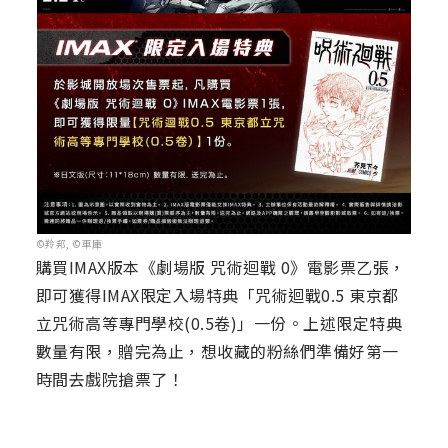
©羚邦, ©車庫
購買IMAX版本《劇場版 咒術迴戰 0》電影票乙張，
即可獲得IMAX限定入場特典「咒術迴戰0.5 東京都
立咒術高等專門學校(0.5卷)」一份。上述限定特典
數量有限，贈完為止，想收藏的粉絲們準備好第一
時間去戲院搶票了！