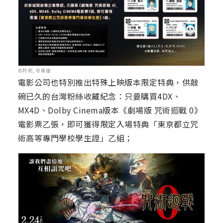
©羚邦, ©車庫
電影公司也特別推出特殊上映版本限定特典，供敲
碗已久的台灣粉絲收藏紀念：只要購買4DX、
MX4D、Dolby Cinema版本《劇場版 咒術迴戰 0》
電影票乙張，即可獲得限定入場特典「東京都立咒
術高等專門學校學生證」乙組；