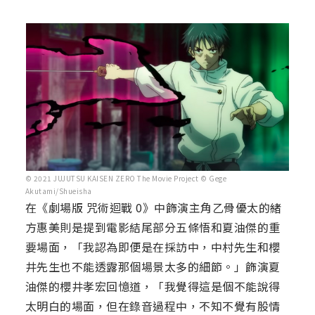
© 2021 JUJUTSU KAISEN ZERO The Movie Project © Gege
Akutami/Shueisha
在《劇場版 咒術迴戰 0》中飾演主角乙骨優太的緒
方惠美則是提到電影結尾部分五條悟和夏油傑的重
要場面，「我認為即便是在採訪中，中村先生和櫻
井先生也不能透露那個場景太多的細節。」飾演夏
油傑的櫻井孝宏回憶道，「我覺得這是個不能說得
太明白的場面，但在錄音過程中，不知不覺有股情