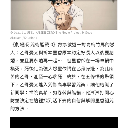
© 2021 JUJUTSU KAISEN ZERO The Movie Project © Gege
Akutami/Shueisha
《劇場版 咒術迴戰 0》故事敘述一對青梅竹馬的戀
人：乙骨憂太與祈本里香原本約定好長大以後要結
婚，並且要永遠再一起…。但里香卻在一場車禍中
橫死，死後化為強大怨靈依附在乙骨身邊，為此所
苦的乙骨，甚至一心求死。終於，在五條悟的帶領
下，乙骨憂太進入咒術高專學習咒術，讓他結識了
新同學：禪院真希、狗卷棘與熊貓，他漸漸打開心
防並決定在這裡找到活下去的自信與解開里香詛咒
的方法。