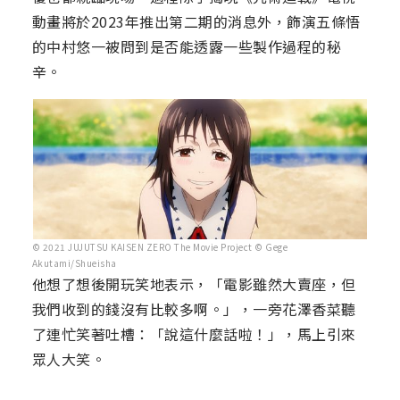
動畫將於2023年推出第二期的消息外，飾演五條悟
的中村悠一被問到是否能透露一些製作過程的秘
辛。
© 2021 JUJUTSU KAISEN ZERO The Movie Project © Gege
Akutami/Shueisha
他想了想後開玩笑地表示，「電影雖然大賣座，但
我們收到的錢沒有比較多啊。」，一旁花澤香菜聽
了連忙笑著吐槽：「說這什麼話啦！」，馬上引來
眾人大笑。