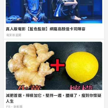
真人版電影【藍色監獄】網羅高顏值卡司陣容
電影新星聞
減肥首選，檸檬加它，堅持一週，腰細了，瘦到你懷疑
人生
PR・新素簡