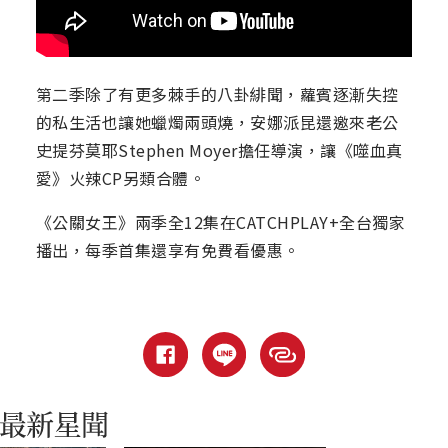
第二季除了有更多棘手的八卦緋聞，蘿賓逐漸失控
的私生活也讓她蠟燭兩頭燒，安娜派昆還邀來老公
史提芬莫耶Stephen Moyer擔任導演，讓《噬血真
愛》火辣CP另類合體。
《公關女王》兩季全12集在CATCHPLAY+全台獨家
播出，每季首集還享有免費看優惠。