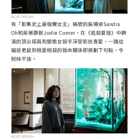
©CATCHPLAY+
有「影集史上最強雙女主」稱號的吳珊卓Sandra
Oh和茱蒂康默Jodie Comer，在《追殺夏娃》中飾
演的頂尖探員和變態女殺手深受影迷喜愛，一路從
貓捉老鼠到相愛相殺的致命關係即將劃下句點，令
粉絲不捨。
©CATCHPLAY+