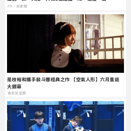
PR・新素簡
是枝裕和攜手裴斗娜經典之作 【空氣人形】六月重返
大銀幕
電影新星聞