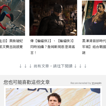
生日】票房破紀
傳【蝙蝠俠2】、【蝙蝠俠3】
黑澤清首部時
凱文費吉說感覺
同時拍攝？詹姆斯岡恩澄清謠
牢城】結合戰
言！
謎
↓ ↓ ↓ 尚有文章，請往下閱讀 ↓ ↓ ↓
您也可能喜歡這些文章
Recommended by