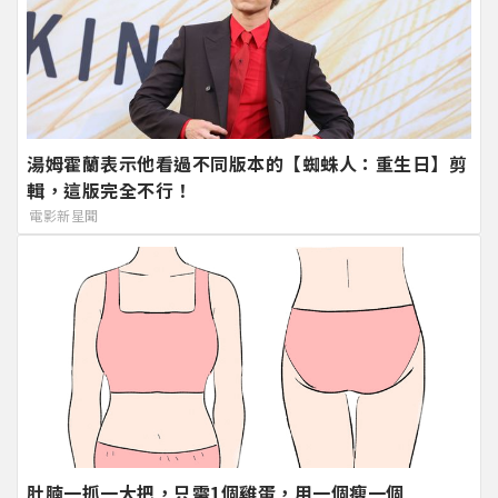
湯姆霍蘭表示他看過不同版本的【蜘蛛人：重生日】剪
輯，這版完全不行！
電影新星聞
肚腩一抓一大把，只需1個雞蛋，用一個瘦一個