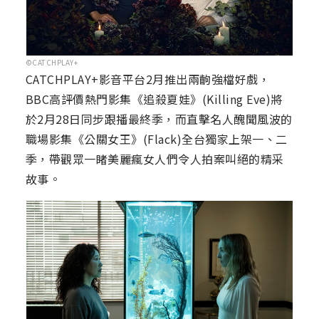
©CATCHPLAY+
CATCHPLAY+影音平台2月推出兩齣強檔好戲，
BBC高評價熱門影集《追殺夏娃》(Killing Eve)將
於2月28日同步跟播最終季，而直擊名人醜聞風波的
職場影集《公關女王》(Flack)全台獨家上架一、二
季，帶觀眾一睹美麗瘋女人們令人拍案叫絕的精采
故事。