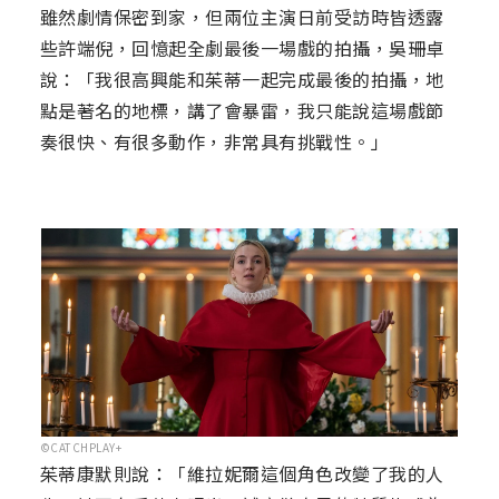
雖然劇情保密到家，但兩位主演日前受訪時皆透露
些許端倪，回憶起全劇最後一場戲的拍攝，吳珊卓
說：「我很高興能和茱蒂一起完成最後的拍攝，地
點是著名的地標，講了會暴雷，我只能說這場戲節
奏很快、有很多動作，非常具有挑戰性。」
©CATCHPLAY+
茱蒂康默則說：「維拉妮爾這個角色改變了我的人