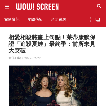
電影資訊
星聞花絮
台北票房
相愛相殺將畫上句點！茱蒂康默保
證「追殺夏娃」最終季：前所未見
大突破
發佈日期：2022-02-22