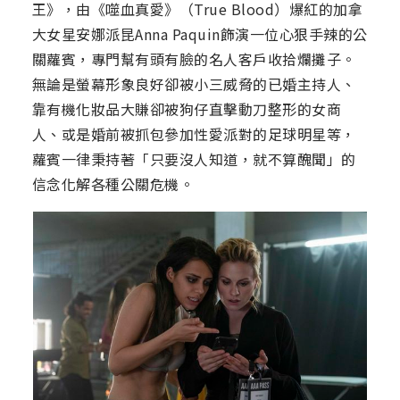
王》，由《噬血真愛》（True Blood）爆紅的加拿
大女星安娜派昆Anna Paquin飾演一位心狠手辣的公
關蘿賓，專門幫有頭有臉的名人客戶收拾爛攤子。
無論是螢幕形象良好卻被小三威脅的已婚主持人、
靠有機化妝品大賺卻被狗仔直擊動刀整形的女商
人、或是婚前被抓包參加性愛派對的足球明星等，
蘿賓一律秉持著「只要沒人知道，就不算醜聞」的
信念化解各種公關危機。