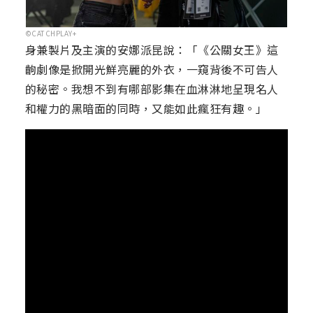
©CATCHPLAY+
身兼製片及主演的安娜派昆說：「《公關女王》這
齣劇像是掀開光鮮亮麗的外衣，一窺背後不可告人
的秘密。我想不到有哪部影集在血淋淋地呈現名人
和權力的黑暗面的同時，又能如此瘋狂有趣。」