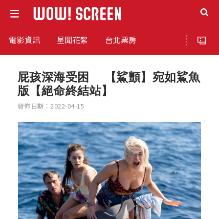
電影資訊
星聞花絮
台北票房
屁孩深海受困 【鯊顫】宛如鯊魚
版【絕命終結站】
發佈日期：2022-04-15