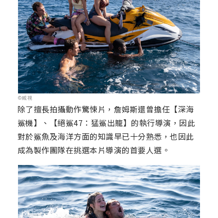
©威視
除了擅長拍攝動作驚悚片，詹姆斯還曾擔任【深海
鯊機】、【絕鯊47：猛鯊出籠】的執行導演，因此
對於鯊魚及海洋方面的知識早已十分熟悉，也因此
成為製作團隊在挑選本片導演的首要人選。