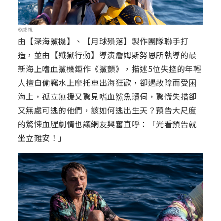
©威視
由【深海鯊機】、【月球殞落】製作團隊聯手打
造，並由【殲獄行動】導演詹姆斯努恩所執導的最
新海上嗜血鯊機鉅作《鯊顫》，描述5位失控的年輕
人擅自偷竊水上摩托車出海狂歡，卻遇故障而受困
海上，孤立無援又驚見嗜血鯊魚環伺，驚慌失措卻
又無處可逃的他們，該如何逃出生天？預告大尺度
的驚悚血腥劇情也讓網友興奮直呼：「光看預告就
坐立難安！」