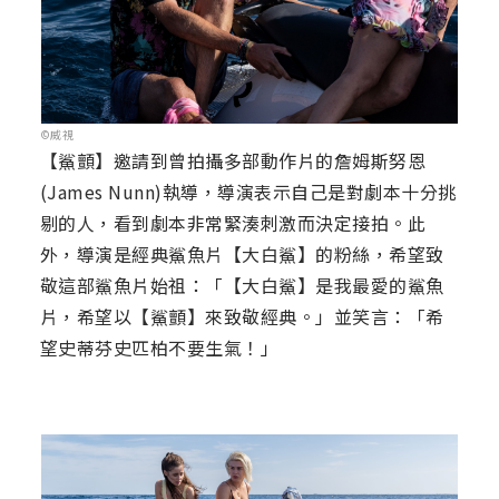
©威視
【鯊顫】邀請到曾拍攝多部動作片的詹姆斯努恩
(James Nunn)執導，導演表示自己是對劇本十分挑
剔的人，看到劇本非常緊湊刺激而決定接拍。此
外，導演是經典鯊魚片【大白鯊】的粉絲，希望致
敬這部鯊魚片始祖：「【大白鯊】是我最愛的鯊魚
片，希望以【鯊顫】來致敬經典。」並笑言：「希
望史蒂芬史匹柏不要生氣！」