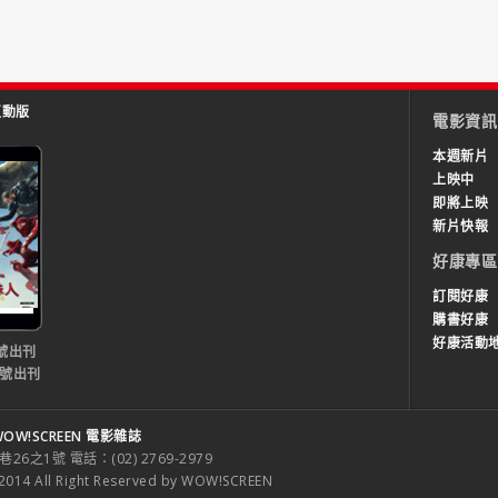
互動版
電影資訊
本週新片
上映中
即將上映
新片快報
好康專區
訂閱好康
購書好康
好康活動
號出刊
0號出刊
OW!SCREEN 電影雜誌
之1號 電話：(02) 2769-2979
 All Right Reserved by WOW!SCREEN