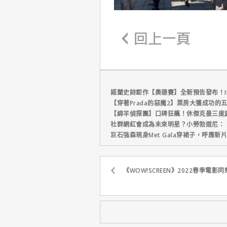
諾蘭史詩鉅作【奧德賽】全新預告發布！I
【穿著Prada的惡魔2】票房大獲成功的
【綿羊偵探團】口碑狂飆！休傑克曼三度
社群網紅會成為未來明星？小勞勃道尼：
巨石強森現身Met Gala穿裙子，呼應
《WOW!SCREEN》2022春季電影同