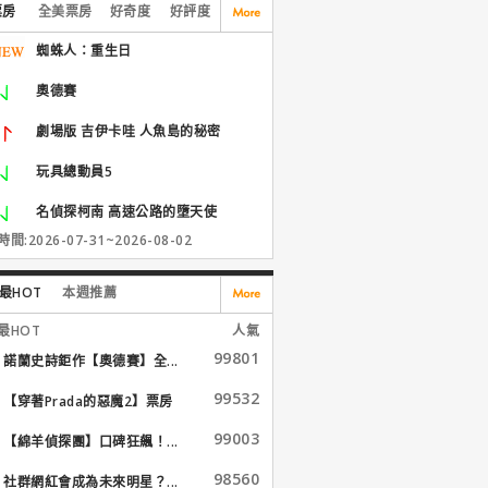
票房
全美票房
好奇度
好評度
蜘蛛人：重生日
奧德賽
劇場版 吉伊卡哇 人魚島的秘密
玩具總動員5
名偵探柯南 高速公路的墮天使
間:2026-07-31~2026-08-02
最HOT
本週推薦
最HOT
人氣
99801
諾蘭史詩鉅作【奧德賽】全...
99532
【穿著Prada的惡魔2】票房
大...
99003
【綿羊偵探團】口碑狂飆！...
98560
社群網紅會成為未來明星？...