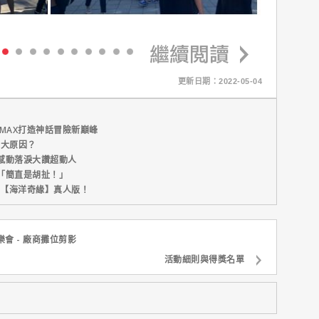
更新日期：2022-05-04
MAX打造神話冒險新巔峰
五大原因？
感動落淚大讚超動人
「簡直是胡扯！」
新片【海洋奇緣】真人版！
樂會 - 廠商攤位剪影
活動細則與得獎名單