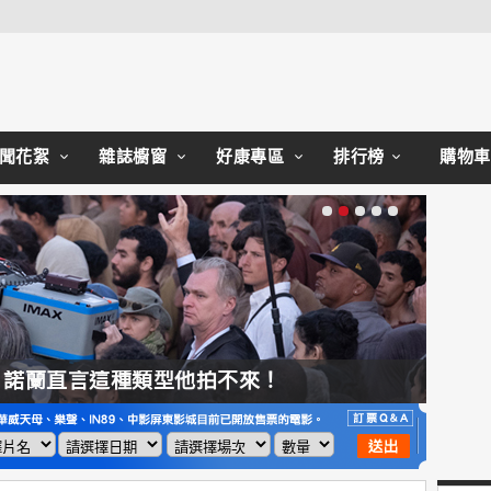
Close
聞花絮
雜誌櫥窗
好康專區
排行榜
購物車
，諾蘭直言這種類型他拍不來！