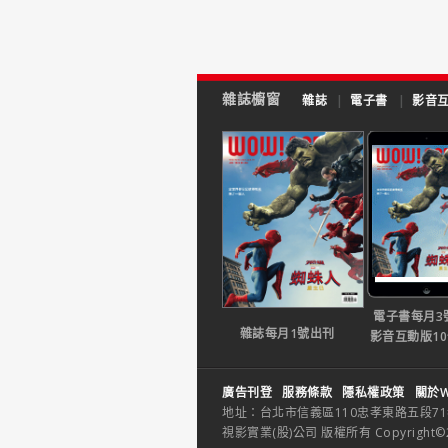
雜誌櫥窗
雜誌
|
電子書
|
影音
電子書每月3
雜誌每月1號出刊
影音互動版1
廣告刊登
服務條款
隱私權政策
關於W
地址：台北市信義區110忠孝東路五段71巷26
視影實業(股)公司 版權所有 Copyright©2014