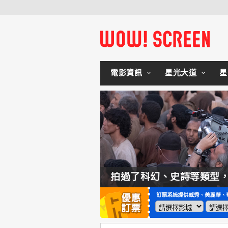
電影資訊
星光大道
星
如何交棒蜘蛛人？湯姆霍蘭：「我們有一個完整的計畫。」
拍過了科幻、史詩等類型