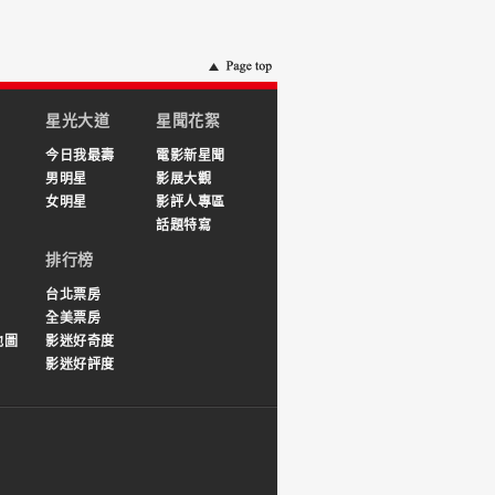
星光大道
星聞花絮
今日我最壽
電影新星聞
男明星
影展大觀
女明星
影評人專區
話題特寫
排行榜
台北票房
全美票房
地圖
影迷好奇度
影迷好評度