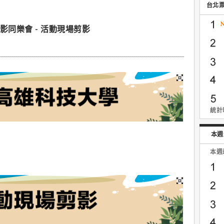
台北
季電影同樂會 - 活動現場剪影
統計時
本週
本週