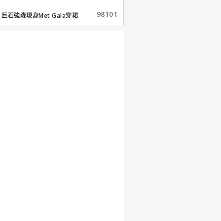
98101
巨石強森現身Met Gala穿裙
子...