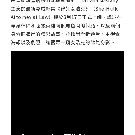
由喜劇新星塔緹阿娜瑪斯蘭尼（Tatiana Maslany）
主演的最新漫威影集《律師女浩克》（She-Hulk:
Attorney at Law）將於8月17日正式上線，講述在
單身律師和超級英雄兩個角色間的糾結、以及兩個
身分碰撞出的精彩故事，並釋出全新預告、主視覺
海報以及劇照，讓觀眾一窺女浩克的帥氣身影。