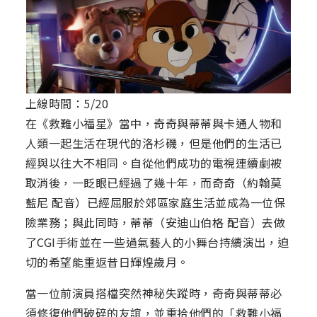
上線時間：5/20
在《救難小福星》當中，奇奇與蒂蒂與卡通人物和
人類一起生活在現代的洛杉磯，但是他們的生活已
經與以往大不相同。自從他們成功的電視連續劇被
取消後，一眨眼已經過了幾十年，而奇奇（約翰莫
藍尼 配音）已經屈服於郊區家庭生活並成為一位保
險業務；與此同時，蒂蒂（安迪山伯格 配音）去做
了CGI手術並在一些過氣藝人的小舞台持續演出，迫
切的希望能重返昔日輝煌歲月。
當一位前演員搭檔突然神秘失蹤時，奇奇與蒂蒂必
須修復他們破碎的友誼，並重拾他們的「救難小福