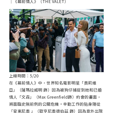
｜《幕前情人》（THE VALET）
上線時間：5/20
在《幕前情人》中，世界知名電影明星「奧莉維
亞」（薩瑪拉威明 飾）因為被狗仔捕捉到她和已婚
情人「文森」（Max Greenfield飾）約會的畫面，
將面臨史無前例的公關危機。辛勤工作的貼身隨從
「安東尼奧 」（歐亨尼奧德伯茲 飾）因為意外出現