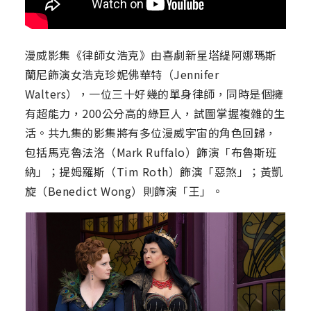
漫威影集《律師女浩克》由喜劇新星塔緹阿娜瑪斯
蘭尼飾演女浩克珍妮佛華特（Jennifer
Walters），一位三十好幾的單身律師，同時是個擁
有超能力，200公分高的綠巨人，試圖掌握複雜的生
活。共九集的影集將有多位漫威宇宙的角色回歸，
包括馬克魯法洛（Mark Ruffalo）飾演「布魯斯班
納」；提姆羅斯（Tim Roth）飾演「惡煞」；黃凱
旋（Benedict Wong）則飾演「王」。