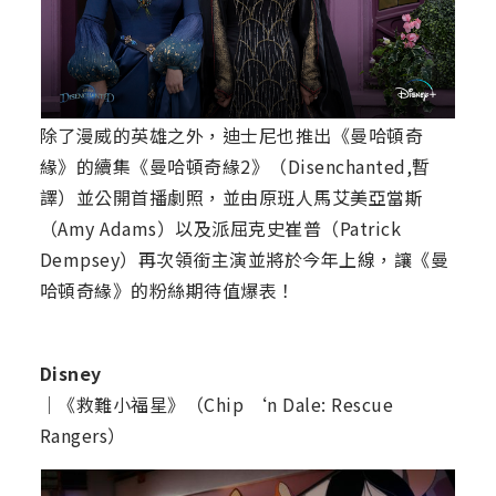
除了漫威的英雄之外，迪士尼也推出《曼哈頓奇
緣》的續集《曼哈頓奇緣2》（Disenchanted,暫
譯）並公開首播劇照，並由原班人馬艾美亞當斯
（Amy Adams）以及派屈克史崔普（Patrick
Dempsey）再次領銜主演並將於今年上線，讓《曼
哈頓奇緣》的粉絲期待值爆表！
Disney
｜《救難小福星》（Chip ‘n Dale: Rescue
Rangers）