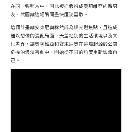
在同一張照片中，因此被迫假扮成奧莉維亞的新男
友，試圖讓這場醜聞盡快煙消雲散。
這個計畫讓安東尼奧驟然成為鎂光燈焦點，且造成
難以想像的混亂局面。天差地別的生活環境以及文
化差異，讓奧莉維亞和安東尼奧在這場起源於公關
危機的浪漫喜劇中，開始從不同的角度重新認識自
己。