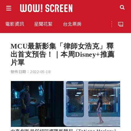
電影資訊
星聞花絮
台北票房
MCU最新影集「律師女浩克」釋
出首支預告！｜本周Disney+推薦
片單
發佈日期：2022-05-18