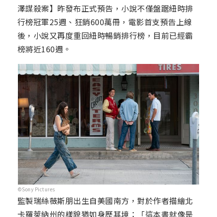
澤謀殺案】昨發布正式預告，小說不僅盤踞紐時排
行榜冠軍25週、狂銷600萬冊，電影首支預告上線
後，小說又再度重回紐時暢銷排行榜，目前已經霸
榜將近160週。
©Sony Pictures
監製瑞絲薇斯朋出生自美國南方，對於作者描繪北
卡羅萊納州的樣貌猶如身歷其境：「這本書就像是