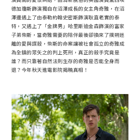
德加瓊斯飾演獨自在沼澤成長的女主角奇雅，在沼
澤邊遇上了由泰勒約翰史密斯飾演耿直老實的泰
特，又遇上了「金牌男」哈里斯迪金森飾演的富家
子弟柴斯，當奇雅需要的陪伴最後卻換來了撲朔迷
離的愛與謀殺，柴斯的命案讓被社會孤立的奇雅成
為全鎮的眾矢之的判上死刑，真正的殺手究竟是
誰？而只靠著自然法則生存的奇雅是否能全身而
退？今年秋天進電影院揭曉真相！