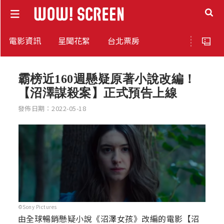
電影資訊
星聞花絮
台北票房
霸榜近160週懸疑原著小說改編！
【沼澤謀殺案】正式預告上線
發佈日期：2022-05-18
©Sony Pictures
由全球暢銷懸疑小說《沼澤女孩》改編​的電影【沼