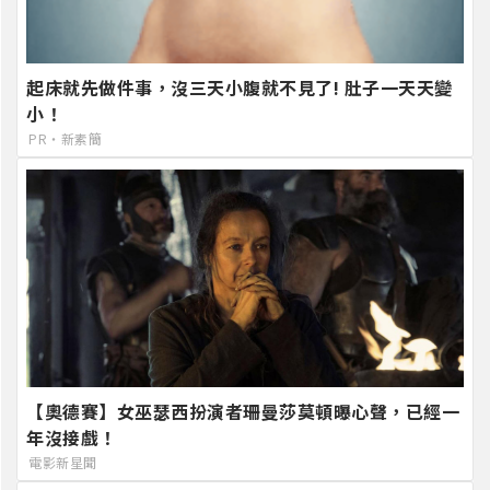
起床就先做件事，沒三天小腹就不見了! 肚子一天天變
小！
PR・新素簡
【奧德賽】女巫瑟西扮演者珊曼莎莫頓曝心聲，已經一
年沒接戲！
電影新星聞