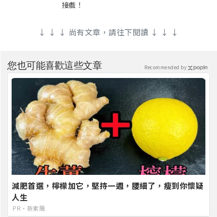
接戲！
↓ ↓ ↓ 尚有文章，請往下閱讀 ↓ ↓ ↓
您也可能喜歡這些文章
Recommended by
減肥首選，檸檬加它，堅持一週，腰細了，瘦到你懷疑
人生
PR・新素簡