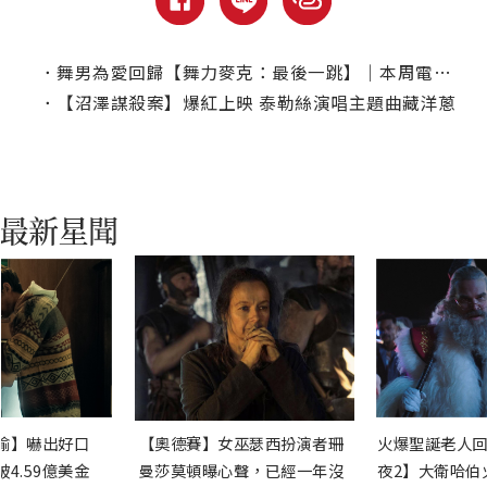
．
舞男為愛回歸【舞力麥克：最後一跳】｜本周電視首播推薦
．
【沼澤謀殺案】爆紅上映 泰勒絲演唱主題曲藏洋蔥
渝】嚇出好口
【奧德賽】女巫瑟西扮演者珊
火爆聖誕老人回
4.59億美金
曼莎莫頓曝心聲，已經一年沒
夜2】大衛哈伯