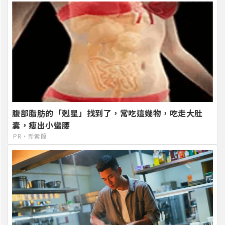
腹部脂肪的「剋星」找到了，常吃這幾物，吃走大肚
囊，瘦出小蠻腰
PR・新素簡