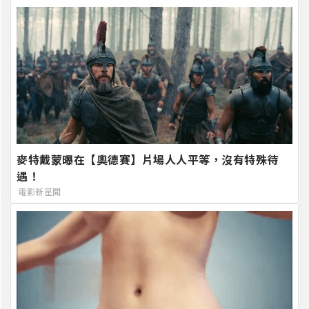
麥特戴蒙曝在【奧德賽】片場人人平等，沒有特殊待
遇！
電影新星聞