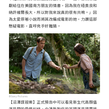
獻給住在美國南方朋友的情書，因為我在紐奧良和
納許維爾長大，所以對我來說真的很有共鳴。」因
為太愛原著小說而將其改編成電影的她，力讚這部
懸疑電影，直呼兇手好難猜。
©Sony Pictures
【沼澤謀殺案】正式預告中可以看見新生代高顏值
演員間的愛恨糾結，由清新脫俗的英國演員黛西埃