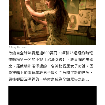
©Sony Pictures
改編自全球熱賣超過600萬冊、蟬聯25週紐約時報
暢銷榜第一名的小說【沼澤女孩】，故事描述美國
北卡羅萊納州沼澤邊的一名神秘獨居女子奇雅，因
為被鎮上的兩位年輕男子吸引而展開了新的世界，
最後卻因沼澤裡的一樁命案成為全鎮眾矢之的...