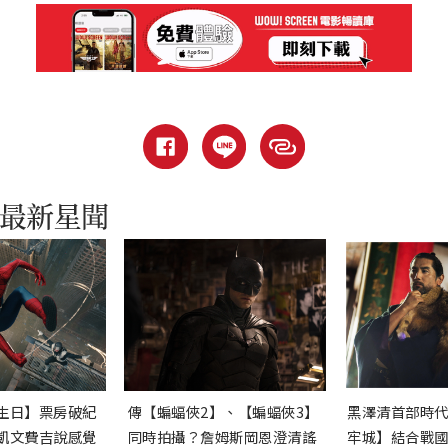
生日】票房破紀
傳【蝙蝠俠2】、【蝙蝠俠3】
黑澤清首部時
凱文費吉說感覺
同時拍攝？詹姆斯岡恩澄清謠
牢城】結合戰