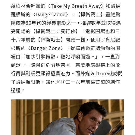
藉柏林合唱團的〈Take My Breath Away〉和肯尼
羅根斯的〈Danger Zone〉，【捍衛戰士】畫龍點
睛成為80年代的經典電影之一，推遲數年並取得漂
亮開場的【捍衛戰士：獨行俠】，電影開場也和三
十六年前的【捍衛戰士】開頭一樣，使用了肯尼羅
根斯的〈Danger Zone〉，從這首歌氣勢洶洶的開
場白「加快引擎轉數，聽她呼嘯而過。」，一直到
副歌「一路衝向危險地帶。」完美地讓銀幕上的飛
行員與戰績更顯得極具魅力。而外媒Vulture就訪問
了肯尼羅根斯，讓他聊聊三十六年前這首歌的創作
過程。