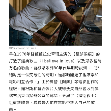
©Paramount Pictures
早在1976年替芭芭拉史翠珊主演的【星夢淚痕】的
打造了經典歌曲〈I believe in love〉以及眾多當時
有名的歌曲。羅根斯談到80年代早期時說到：「那
絕對是一個突破性的時期，從那時開始了搖滾樂和
電影相互合作。」由於曾替【閃舞】等電影創作的
經驗，羅根斯和聯合製片人彼得沃夫自然會收到傑
瑞布洛克海默辦公室的邀請，參與了【捍衛戰士】
粗剪放映會，看看是否能在電影中放入自己的歌
曲。