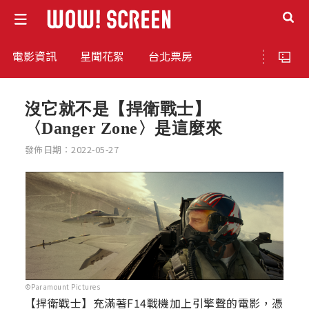
電影資訊
星聞花絮
台北票房
沒它就不是【捍衛戰士】
〈Danger Zone〉是這麼來
發佈日期：2022-05-27
©Paramount Pictures
【捍衛戰士】充滿著F14戰機加上引擎聲的電影，憑