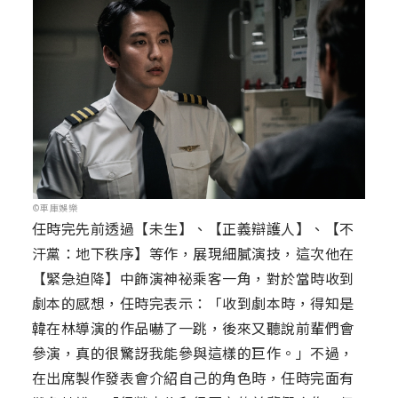
©車庫娛樂
任時完先前透過【未生】、【正義辯護人】、【不
汗黨：地下秩序】等作，展現細膩演技，這次他在
【緊急迫降】中飾演神祕乘客一角，對於當時收到
劇本的感想，任時完表示：「收到劇本時，得知是
韓在林導演的作品嚇了一跳，後來又聽說前輩們會
參演，真的很驚訝我能參與這樣的巨作。」不過，
在出席製作發表會介紹自己的角色時，任時完面有