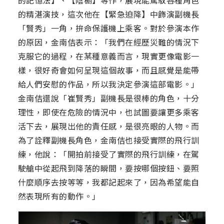
的記憶法】、【陰櫥】等作，展現能駕馭各種角色
的精湛演技，這次他在【緊急迫降】中飾演副機長
「賢秀」一角，拚命保護機上乘客。對於參演本作
的原因，金南佶表示：「我們在經歷災難的情況下
克服它的過程，在某種意義而言，現實更像電影一
樣，很好奇會如何呈現這個故事，而且感覺是能帶
給人們安慰的作品，所以我決定參演這部電影。」
金南佶還說「崔賢秀」副機長是很棒的角色，十分
理性，即使在危險的情況中，也試圖要讓更多乘客
活下去，展現出他的責任感，是很亮眼的人物。而
為了詮釋副機長角色，金南佶也接受實際的飛行訓
練，他說：「開拍前接受了實際的飛行訓練，在駕
駛艙中從起飛到降落的瞬間，要按哪個按鈕、要照
什麼順序去按等等，我都記起來了，因為希望能自
然表現所有的動作。」