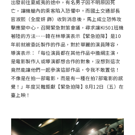
出發前往夏威夷的途中，有名男子因不明原因死
亡，讓機艙內的乘客陷入恐懼中。而國土交通部長
官淑熙（全度妍 飾）收到消息後，馬上成立恐怖攻
擊應變中心，召開緊急對策會議，尋求讓KI501班機
著陸的方法……韓在林導演表示【緊急迫降】是10
年前就被委託製作的作品，對於華麗的演員陣容，
導演表示：「每位演員都在其他作品中擔綱主演，
是電影製作人或導演都想合作的對象，沒想到這次
竟然能讓他們一起參演這部作品，令我不敢置信！
不像是在拍一部電影，而是有一種在拍7部電影的感
覺！」年度災難鉅獻【緊急迫降】8月12日（五）在
臺上映！