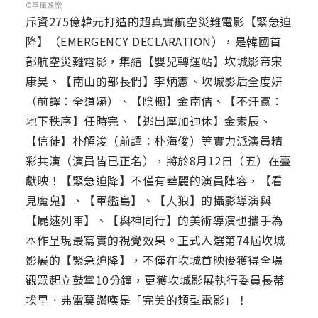
©車庫娛樂
斥資275億韓元打造的超真實航空災難電影【緊急迫
降】（EMERGENCY DECLARATION），是韓國首
部航空災難電影，集結【嬰兒轉運站】坎城影帝宋
康昊、【南山的部長們】李炳憲、坎城影后全度妍
（前譯：全道嬿）、【陰櫥】金南佶、【不汗黨：
地下秩序】任時完、【逃出摩加迪休】金素辰、
【信徒】朴解浚（前譯：朴海俊）等實力派演員精
彩共演（演員皆已正名），將於8月12日（五）在臺
獻映！【緊急迫降】不僅有華麗的演員陣容，【看
見魔鬼】、【軍艦島】、【人狼】的攝影導演與
【屍速列車】、【與神同行】的美術導演也攜手為
本作呈現最寫實的視覺效果。正式入選第74屆坎城
影展的【緊急迫降】，不僅在坎城首映後獲得全場
觀眾起立鼓掌10分鐘，更獲坎城影展執行委員長蒂
埃里．弗雷莫讚嘆是「完美的類型電影」！