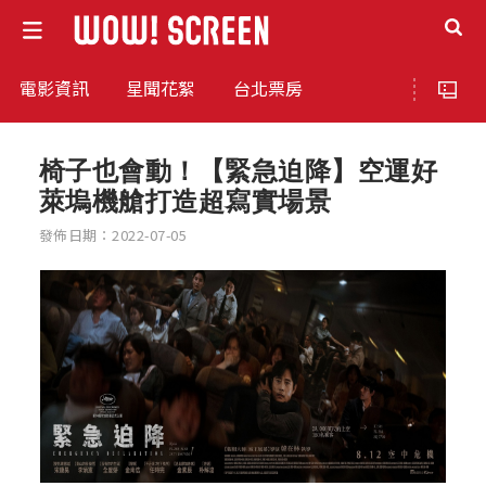
電影資訊
星聞花絮
台北票房
椅子也會動！【緊急迫降】空運好
萊塢機艙打造超寫實場景
發佈日期：2022-07-05