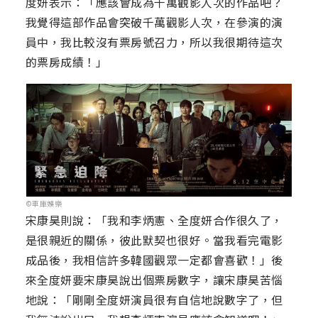
度妍表示：「應該會成為千萬觀影人次的作品吧？
我覺得這部作品會突破千萬觀影人次，在參演的演
員中，我比較沒有票房號召力，所以我很期待這次
的票房成績！」
©車庫娛樂
宋康昊則說：「我和李炳憲、全度妍合作很久了，
是很親近的關係，彼此默契也很好。當我看完電影
成品後，我相信許多韓國觀眾一定都會喜歡！」後
來全度妍要宋康昊說出個票房數字，讓宋康昊苦惱
地說：「剛剛全度妍演員很有自信地說數字了，但