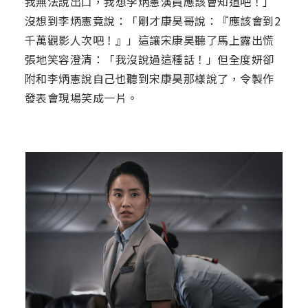
我無法說出口，我想李炳憲演員應該會知道吧！」
沒想到李炳憲竟說：「剛才康昊哥說：『應該會到2
千萬觀影人次吧！』」這讓宋康昊聽了馬上露出慌
張地笑容澄清：「我沒說過這種話！」但全度妍卻
附和李炳憲說自己也聽到宋康昊那樣說了，令製作
發表會現場笑成一片。