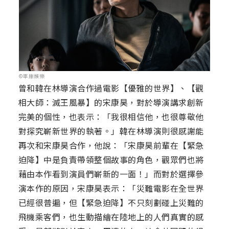
©車庫娛樂
曾和韓在林導演合作過電影【優雅的世界】、【觀
相大師：滅王風暴】的宋康昊，對於導演講求創新
完美的個性，也表示：「我很相信他，也很尊敬他
對探究嶄新世界的執著。」韓在林導演則很感謝能
再次和宋康昊合作，他說：「宋康昊前輩在【緊急
迫降】中是負責帶領整個故事的角色，觀眾們也將
藉由本作看到演員們嶄新的一面！」而對於選擇參
演本作的原因，宋康昊表示：「災難電影在全世界
已經很普遍，但【緊急迫降】不只刻劃碰上災難的
飛機乘客們，也生動描繪在陸地上的人們真實的感