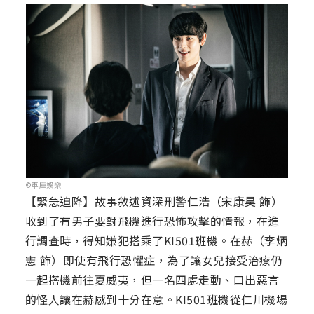
©車庫娛樂
【緊急迫降】故事敘述資深刑警仁浩（宋康昊 飾）
收到了有男子要對飛機進行恐怖攻擊的情報，在進
行調查時，得知嫌犯搭乘了KI501班機。在赫（李炳
憲 飾）即使有飛行恐懼症，為了讓女兒接受治療仍
一起搭機前往夏威夷，但一名四處走動、口出惡言
的怪人讓在赫感到十分在意。KI501班機從仁川機場