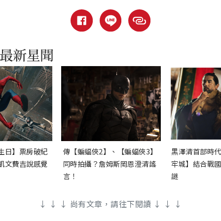
生日】票房破紀
傳【蝙蝠俠2】、【蝙蝠俠3】
黑澤清首部時
凱文費吉說感覺
同時拍攝？詹姆斯岡恩澄清謠
牢城】結合戰
言！
謎
↓ ↓ ↓ 尚有文章，請往下閱讀 ↓ ↓ ↓