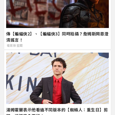
傳【蝙蝠俠2】、【蝙蝠俠3】同時拍攝？詹姆斯岡恩澄
清謠言！
電影新星聞
湯姆霍蘭表示他看過不同版本的【蜘蛛人：重生日】剪