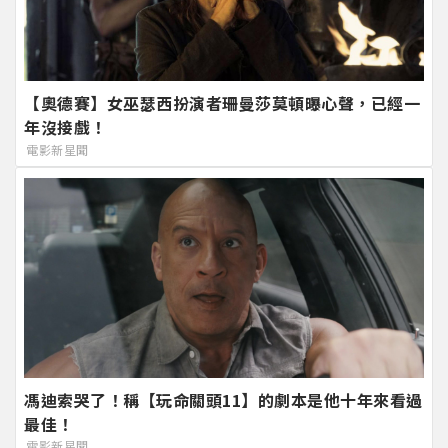
【奧德賽】女巫瑟西扮演者珊曼莎莫頓曝心聲，已經一
年沒接戲！
電影新星聞
馮迪索哭了！稱【玩命關頭11】的劇本是他十年來看過
最佳！
電影新星聞