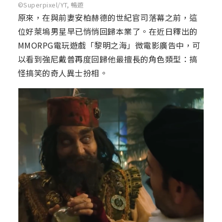
©Superpixel/YT, 暢遊
原來，在與前妻安柏赫德的世紀官司落幕之前，這
位好萊塢男星早已悄悄回歸本業了。在近日釋出的
MMORPG電玩遊戲「黎明之海」微電影廣告中，可
以看到強尼戴普再度回歸他最擅長的角色類型：搞
怪搞笑的奇人異士扮相。