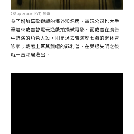
©Superpixel/YT, 暢遊
為了增加這款遊戲的海外知名度，電玩公司也大手
筆邀來戴普替電玩遊戲拍攝微電影。而戴普在廣告
中飾演的角色人設，則是過去曾遊歷七海的退休冒
險家；戴著土耳其氈帽的菲利普，在雙眼失明之後
就一直深居淺出。