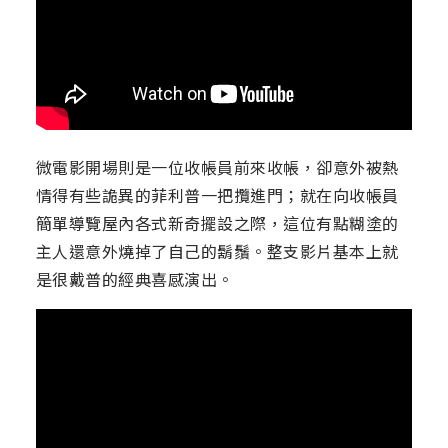
微電影開場則是一位收帳員前來收帳，卻意外被熱
情得有些詭異的菲利普一把攬進門；就在向收帳員
簡單導覽屋內各式新奇擺設之際，這位有點糊塗的
主人還意外燒掉了自己的鬍鬚。整支影片基本上就
是很戴普的經典喜感演出。