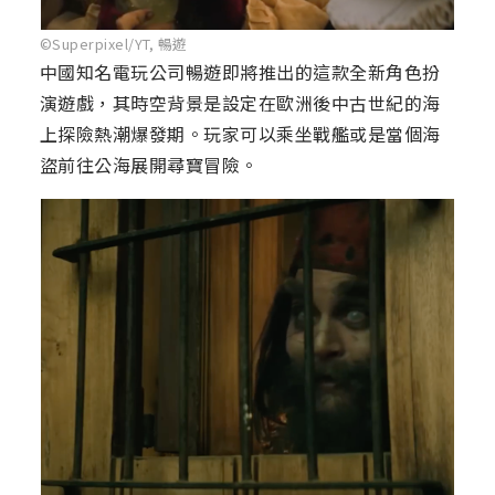
©Superpixel/YT, 暢遊
中國知名電玩公司暢遊即將推出的這款全新角色扮
演遊戲，其時空背景是設定在歐洲後中古世紀的海
上探險熱潮爆發期。玩家可以乘坐戰艦或是當個海
盜前往公海展開尋寶冒險。