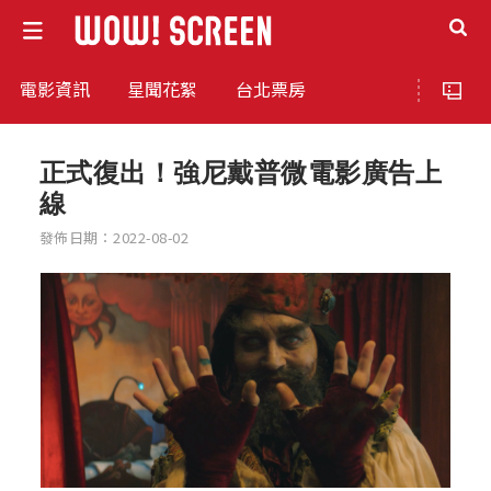
電影資訊
星聞花絮
台北票房
正式復出！強尼戴普微電影廣告上
線
發佈日期：2022-08-02