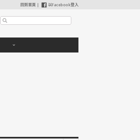
回到首頁
|
以Facebook登入
安海瑟薇苦等8年如願合作