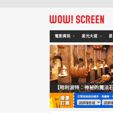
電影資訊
星光大道
星
【奧德賽】配角也精采，扮演女巫瑟西的心情？珊曼莎莫頓：「感覺就像重生」
【哈利波特：神秘的魔法石