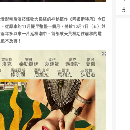
金獎影帝后演技怪物大集結的神秘鉅作《阿姆斯特丹》今日
、從原本的11月提早整整一個月，將於10月7日（五）與
發兩年多以來一片延檔潮中、首部破天荒檔期往前移的電
人迫不及待！