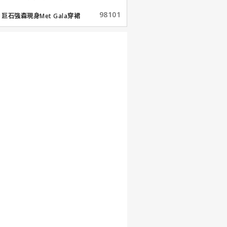
98101
巨石強森現身Met Gala穿裙
子...