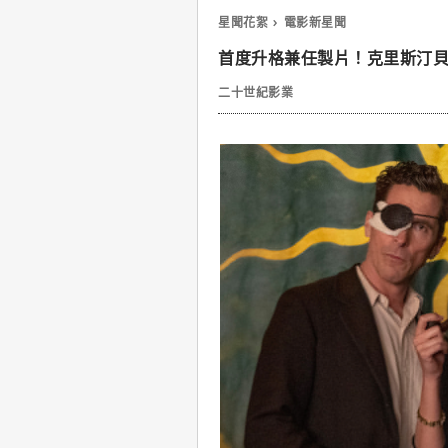
星聞花絮
電影新星聞
首度升格兼任製片！克里斯汀
二十世紀影業