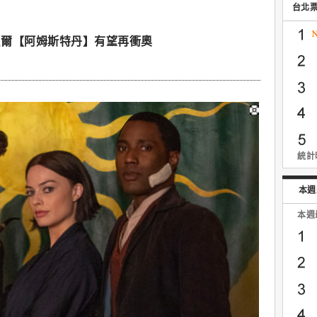
台北
貝爾【阿姆斯特丹】有望再衝奧
統計時
本週
本週