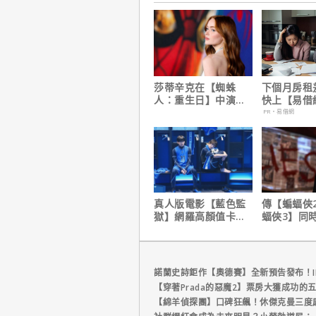
莎蒂辛克在【蜘蛛
下個月房租
人：重生日】中演的
快上【易借
角色，如何為MCU埋
鐘解決燃眉
PR・易借網
下伏筆？
真人版電影【藍色監
傳【蝙蝠俠
獄】網羅高顏值卡司
蝠俠3】同
陣容
姆斯岡恩澄
諾蘭史詩鉅作【奧德賽】全新預告發布！I
【穿著Prada的惡魔2】票房大獲成功的
【綿羊偵探團】口碑狂飆！休傑克曼三度