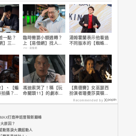
差一點？
臨時需要小額週轉？
湯姆霍蘭表示他看過
網】三分
上【易借網】找人
不同版本的【蜘蛛
之急
幫！資金快速到位
人：重生日】剪輯，
PR・易借網
這版完全不行！
2】、【蝙
馮迪索哭了！稱【玩
【奧德賽】女巫瑟西
時拍攝？詹
命關頭11】的劇本是
扮演者珊曼莎莫頓曝
清謠言！
他十年來看過最佳！
心聲，已經一年沒接
Recommended by
戲！
MAX打造神話冒險新巔峰
五大原因？
感動落淚大讚超動人