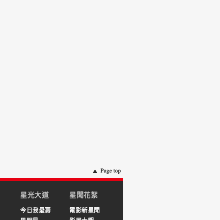
星光大道
星聞花絮
今日我最壽
電影新星聞