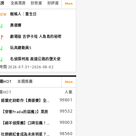
票房
全美票房
好奇度
好評度
蜘蛛人：重生日
奧德賽
劇場版 吉伊卡哇 人魚島的秘密
玩具總動員5
名偵探柯南 高速公路的墮天使
間:2026-07-31~2026-08-02
最HOT
本週推薦
最HOT
人氣
99801
諾蘭史詩鉅作【奧德賽】全...
99532
【穿著Prada的惡魔2】票房
大...
99003
【綿羊偵探團】口碑狂飆！...
98560
社群網紅會成為未來明星？...