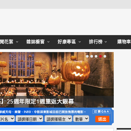
Close
聞花絮
雜誌櫥窗
好康專區
排行榜
購物車
】25週年限定1週重返大銀幕