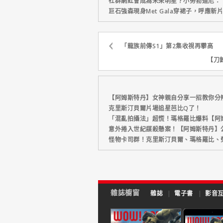
社群網紅會成為未來明星？小勞勃道尼：
巨石強森現身Met Gala穿裙子，呼應
「龍族前傳S1」第2集收視再攀高
【刀
【阿姆斯特丹】女神親自分享一招教你分
克里斯汀貝爾片場追星芭比Q了！
「混亂拍攝法」超慌！瑪格羅比爆料【阿
意外捲入世紀謀殺懸案！【阿姆斯特丹】
怪物卡司群！克里斯汀貝爾、瑪格羅比、
雜誌櫥窗
雜誌
|
電子書
|
影音