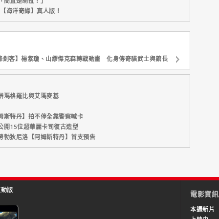
「簡直是胡扯！」
新片【海洋奇緣】真人版！
鋒劍客】楊紫瓊、山繆傑克森轉戰動畫 化身傳奇貓武士與館長
辨瑪格羅比與艾瑪麥基
姆斯特丹】拍不停全靠警察喊卡
公開15位超華麗卡司復古造型
勞勃狄尼洛【阿姆斯特丹】首支預告
互動版
電影資訊
本週新片