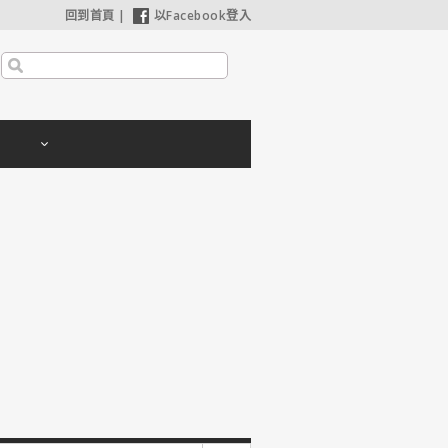
回到首頁
|
以Facebook登入
安海瑟薇苦等8年如願合作