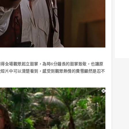
得全場觀眾起立鼓掌，為時6分鐘長的鼓掌致敬，也讓原
從短片中可以清楚看到，感受到觀眾熱情的費雪顯然是忍不