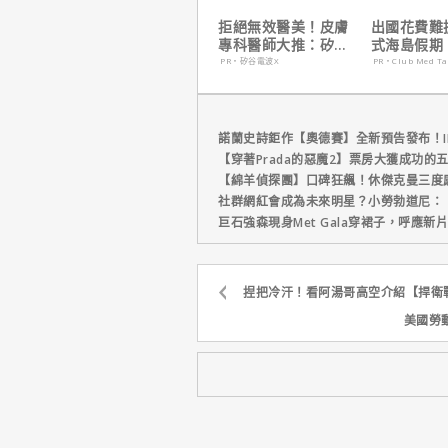
拒絕無效醫美！皮膚
出國花費難
專科醫師大推：矽谷
式海島假期
電波 X 讓肌膚由內而
定食宿玩樂
PR・矽谷電波X
PR・Club Med T
外更強韌
省心！
諾蘭史詩鉅作【奧德賽】全新預告發布！I
【穿著Prada的惡魔2】票房大獲成功的
【綿羊偵探團】口碑狂飆！休傑克曼三度
社群網紅會成為未來明星？小勞勃道尼：
巨石強森現身Met Gala穿裙子，呼應
捏把冷汗！看阿湯哥高空介紹【捍衛
美國勞