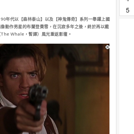
90年代以【森林泰山】以及【神鬼傳奇】系列一舉躍上國
偶像動作男星的布蘭登費雪，在沉寂多年之後，終於再以戴
he Whale，暫譯）風光重返影壇。