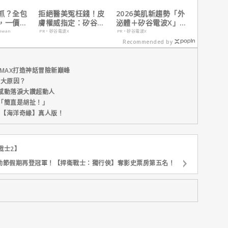
抓？全包
拒絕醫美冤枉錢！皮
2026美肌新趨勢「外
，一價搞
膚權威指定：矽谷電
泌體＋矽谷電波X」聯
，省錢更
波 X 由內而外養出逆
手，開啟高階養膚新
aiwan
PR・矽谷電波X
PR・矽谷電波X
齡好膚質
世代
Recommended by
MAX打造神話冒險新巔峰
五大原因？
感動落淚大讚超動人
「簡直是胡扯！」
新片【海洋奇緣】真人版！
戰士2】
動節假期再登冠軍！【捍衛戰士：獨行俠】奪影史票房第五名！