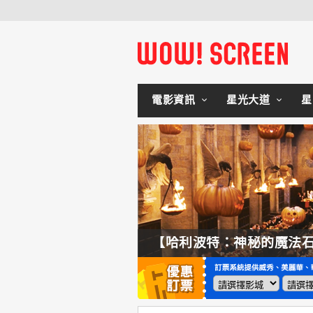
電影資訊
星光大道
星
【奧德賽】配角也精采，扮演女巫瑟西的心情？珊曼莎莫頓：「感覺就像重生」
【哈利波特：神秘的魔法石