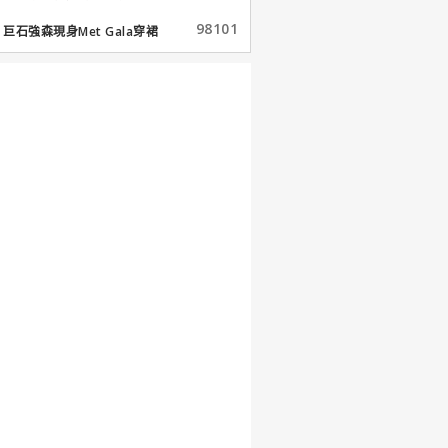
98101
巨石強森現身Met Gala穿裙
子...