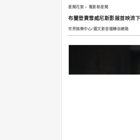
星聞花絮
電影新星聞
布蘭登費雪威尼斯影展首映流
世界娛樂中心/圖文影音檔轉自網路