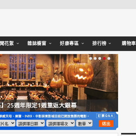
Close
聞花絮
雜誌櫥窗
好康專區
排行榜
購物車
】25週年限定1週重返大銀幕