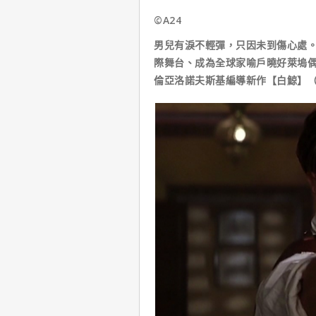
©A24
男兒有淚不輕彈，只因未到傷心處。
際舞台、成為全球家喻戶曉好萊塢
倫亞洛諾夫斯基編導新作【白鯨】（T