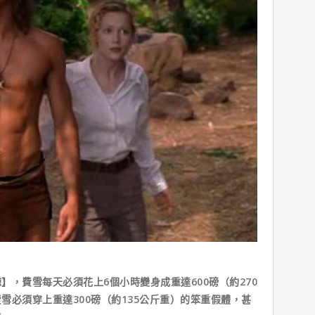
】，費雪每天必須花上6個小時變身成重達600磅（約270
雪必須穿上重達300磅（約135公斤重）的笨重假體，甚