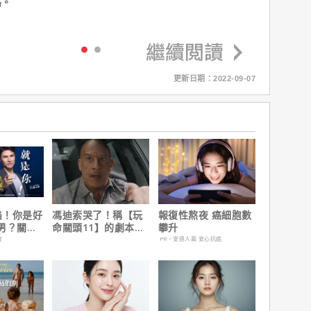
路。
更新日期：2022-09-07
陷！你是好
馮迪索哭了！稱【玩
報復性熬夜 癌細胞數
男？關鍵
命關頭11】的劇本是
攀升
他十年來看過最佳！
會
PR・安達人壽 安心抗癌