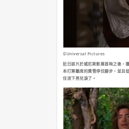
©Universal Pictures
近日該片於威尼斯影展首映之後，獲
本打算離席的費雪停住腳步，並且
住流下男兒淚了。