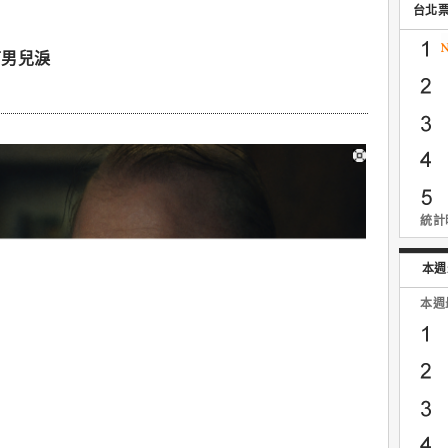
台北
下男兒淚
統計時
本週
本週