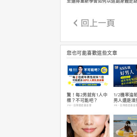
至還得重新學習如何以這副身體走
您也可能喜歡這些文章
驚！每2男就有1人中
1/2機率淪
標？不可能吧？
男人還是渣
在這
PR・台灣癌症基金會
PR・台灣癌症基金