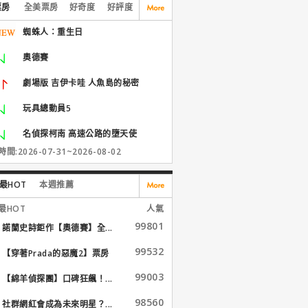
票房
全美票房
好奇度
好評度
蜘蛛人：重生日
奧德賽
劇場版 吉伊卡哇 人魚島的秘密
玩具總動員5
名偵探柯南 高速公路的墮天使
間:2026-07-31~2026-08-02
最HOT
本週推薦
最HOT
人氣
99801
諾蘭史詩鉅作【奧德賽】全...
99532
【穿著Prada的惡魔2】票房
大...
99003
【綿羊偵探團】口碑狂飆！...
98560
社群網紅會成為未來明星？...