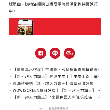
版單曲，購物滿額贈日版限量海報活動也持續進行
中。
．
【愛很真水很深】吉澤亮、宮崎葵追查郵輪命案｜本周上線、電視首播推薦
．
【新・超人力霸王】經典重生！｜本周上線、電視首播推薦
．
長澤雅美拍【新．超人力霸王】這幕竟喊好累
．
WOW!SCREEN粉絲好康｜【新‧超人力霸王】電影周邊贈獎
．
【新．超人力霸王】4米銀色巨人空降信義區 米津玄師接到電話竟是這反應
看更多相關報導