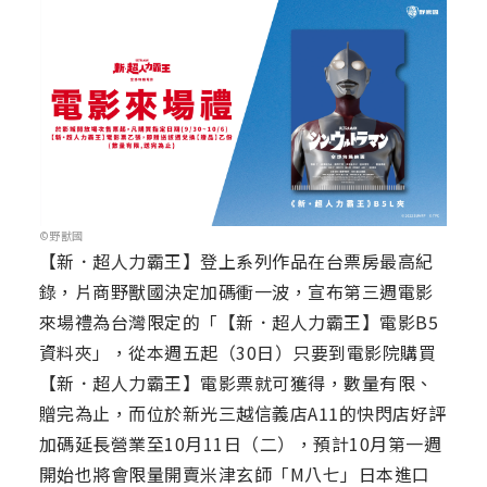
©野獸國
【新．超人力霸王】登上系列作品在台票房最高紀
錄，片商野獸國決定加碼衝一波，宣布第三週電影
來場禮為台灣限定的「【新．超人力霸王】電影B5
資料夾」，從本週五起（30日）只要到電影院購買
【新．超人力霸王】電影票就可獲得，數量有限、
贈完為止，而位於新光三越信義店A11的快閃店好評
加碼延長營業至10月11日（二），預計10月第一週
開始也將會限量開賣米津玄師「M八七」日本進口