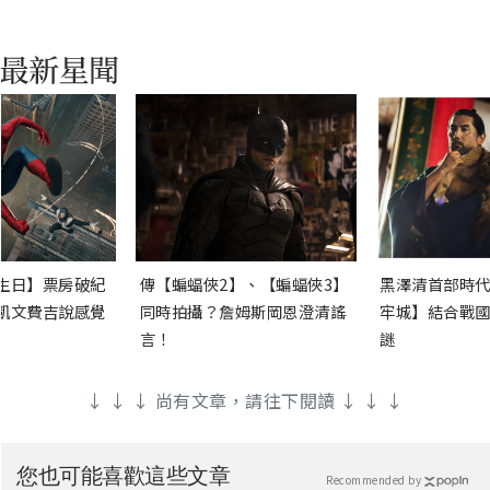
生日】票房破紀
傳【蝙蝠俠2】、【蝙蝠俠3】
黑澤清首部時代
凱文費吉說感覺
同時拍攝？詹姆斯岡恩澄清謠
牢城】結合戰國
言！
謎
↓ ↓ ↓ 尚有文章，請往下閱讀 ↓ ↓ ↓
您也可能喜歡這些文章
Recommended by