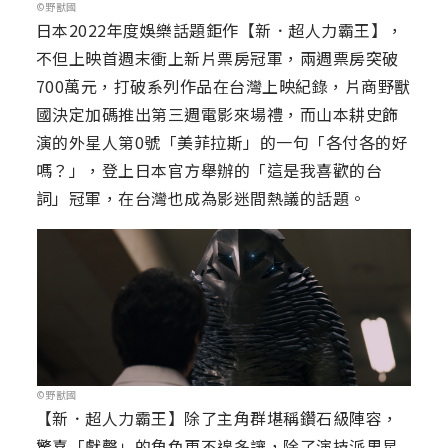
©野獸國
日本2022年度娛樂話題鉅作【新．超人力霸王】，
不但上映首週末衝上新片票房冠軍，兩週票房突破
700萬元，打破系列作品在台灣上映紀錄，片商野獸
國決定加碼推出第三週電影來場禮，而山本耕史飾
演的外星人第0號「美菲拉斯」的一句「各付各的好
嗎？」，登上日本官方舉辦的「這是我喜歡的台
詞」冠軍，在台灣也成為影迷間熱議的話題。
©野獸國
【新．超人力霸王】除了主角群堪稱鑽石級陣容，
驚喜「獻聲」的角色更不遑多讓，除了演技派男星