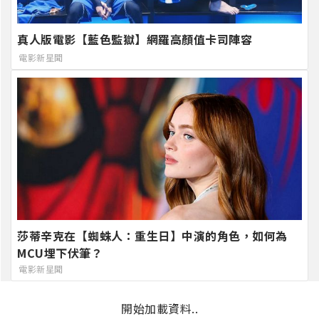
真人版電影【藍色監獄】網羅高顏值卡司陣容
電影新星聞
莎蒂辛克在【蜘蛛人：重生日】中演的角色，如何為
MCU埋下伏筆？
電影新星聞
開始加載資料..