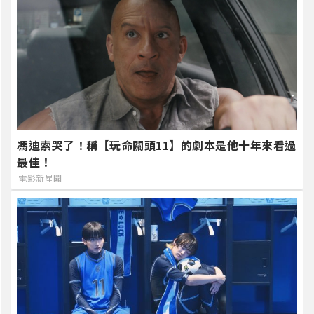
馮迪索哭了！稱【玩命關頭11】的劇本是他十年來看過
最佳！
電影新星聞