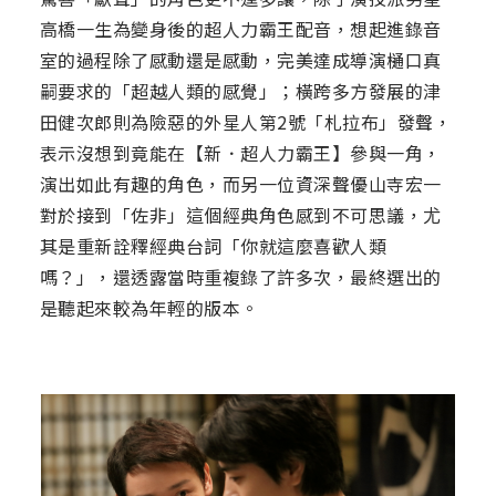
高橋一生為變身後的超人力霸王配音，想起進錄音
室的過程除了感動還是感動，完美達成導演樋口真
嗣要求的「超越人類的感覺」；橫跨多方發展的津
田健次郎則為險惡的外星人第2號「札拉布」發聲，
表示沒想到竟能在【新．超人力霸王】參與一角，
演出如此有趣的角色，而另一位資深聲優山寺宏一
對於接到「佐非」這個經典角色感到不可思議，尤
其是重新詮釋經典台詞「你就這麼喜歡人類
嗎？」，還透露當時重複錄了許多次，最終選出的
是聽起來較為年輕的版本。