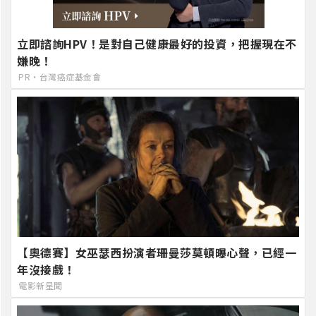
立即諮詢HPV！是對自己健康最好的投資，把握現在不
嫌晚！
PR・台灣癌症基金會
【奧德賽】女巫瑟西扮演者珊曼莎莫頓曝心聲，已經一
年沒接戲！
電影新星聞