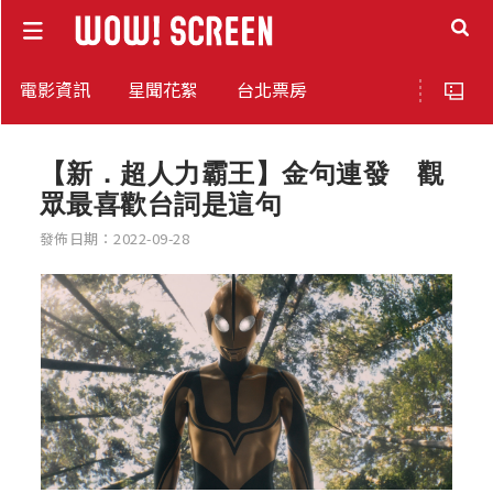
電影資訊
星聞花絮
台北票房
【新．超人力霸王】金句連發 觀
眾最喜歡台詞是這句
發佈日期：2022-09-28