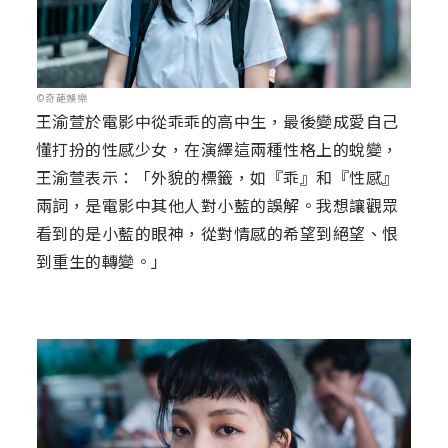
©奇葩娛樂
王渝萱於電影中從乖乖的高中生，最後變成愛自己
懂打扮的性感少女，在演繹這兩種性格上的蛻變，
王渝萱表示：「外貌的標籤，如『乖』和『性感』
兩詞，是電影中其他人對小藍的誤解。我想讓觀眾
看到的是小藍的眼神，從對情感的希望到絕望、恨
到重生的轉變。」