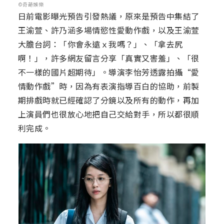
©奇葩娛樂
日前電影曝光預告引發熱議，原來是預告中集結了
王渝萱、許乃涵多場情慾性愛動作戲，以及王渝萱
大膽台詞：「你會永遠ｘ我嗎？」、「拿去尻
啊！」，許多網友留言分享「真實又害羞」、「很
不一樣的國片超期待」。導演李怡芳透露拍攝“愛
情動作戲”時，因為有表演指導百白的協助，前製
期排戲時就已經確認了分鏡以及所有的動作，再加
上演員們也很放心地把自己交給對手，所以都很順
利完成。