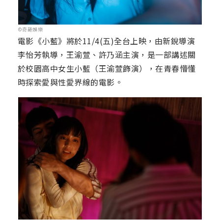
©奇葩娛樂
電影《小藍》將於11/4(五)全台上映，由新銳導演
李怡芳執導，王渝萱、許乃涵主演，是一部講述關
於校園高中女生小藍（王渝萱飾演），在青春懵懂
時探索愛與性愛界線的電影。