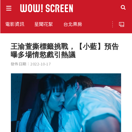
電影資訊
星聞花絮
台北票房
王渝萱撕標籤挑戰，【小藍】預告
曝多場情慾戲引熱議
發佈日期：2022-10-17