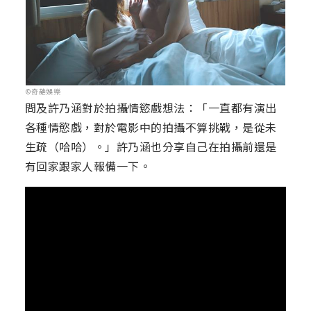
©奇葩娛樂
問及許乃涵對於拍攝情慾戲想法：「一直都有演出
各種情慾戲，對於電影中的拍攝不算挑戰，是從未
生疏（哈哈）。」許乃涵也分享自己在拍攝前還是
有回家跟家人報備一下。