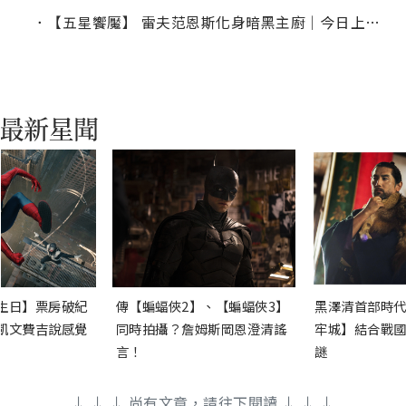
．
【五星饗魘】 雷夫范恩斯化身暗黑主廚｜今日上線電影推薦
生日】票房破紀
傳【蝙蝠俠2】、【蝙蝠俠3】
黑澤清首部時代
凱文費吉說感覺
同時拍攝？詹姆斯岡恩澄清謠
牢城】結合戰國
言！
謎
↓ ↓ ↓ 尚有文章，請往下閱讀 ↓ ↓ ↓