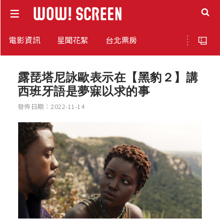
電影資訊
星聞花絮
台北票房
露琵塔尼詠歐表示在【黑豹２】講
西班牙語是夢寐以求的事
發佈日期：2022-11-14