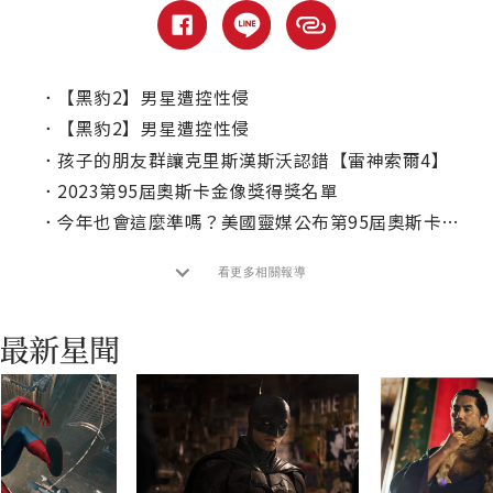
．
【黑豹2】男星遭控性侵
．
【黑豹2】男星遭控性侵
．
孩子的朋友群讓克里斯漢斯沃認錯【雷神索爾4】
．
2023第95屆奧斯卡金像獎得獎名單
．
今年也會這麼準嗎？美國靈媒公布第95屆奧斯卡得獎預言名單
看更多相關報導