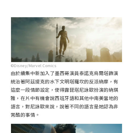
©Disney/Marvel Comics
由於續集中新加入了墨西哥演員泰諾克烏爾塔飾演
統治著阿茲提克的水下文明塔羅坎的反派納摩，有
這麼一段情節設定，使得露琵塔尼詠歐扮演的納琪
雅，在片中有機會說西班牙語和其他中南美當地的
語言，對尼詠歐來說，說著不同的語言是她認為非
常酷的事情。