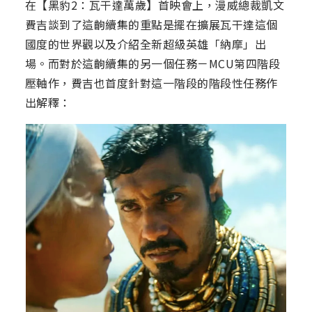
在【黑豹2：瓦干達萬歲】首映會上，漫威總裁凱文
費吉談到了這齣續集的重點是擺在擴展瓦干達這個
國度的世界觀以及介紹全新超級英雄「納摩」出
場。而對於這齣續集的另一個任務－MCU第四階段
壓軸作，費吉也首度針對這一階段的階段性任務作
出解釋：