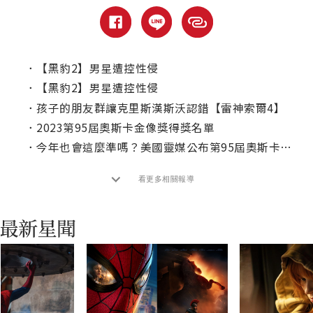
．
【黑豹2】男星遭控性侵
．
【黑豹2】男星遭控性侵
．
孩子的朋友群讓克里斯漢斯沃認錯【雷神索爾4】
．
2023第95屆奧斯卡金像獎得獎名單
．
今年也會這麼準嗎？美國靈媒公布第95屆奧斯卡得獎預言名單
看更多相關報導