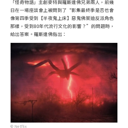
「怪奇物語」主創麥特與羅斯達佛兄弟兩人，前幾
日在一場座談會上被問到了“影集最終季是否也會
像第四季受到【半夜鬼上床】惡鬼佛萊迪反派角色
那樣，受到80年代流行文化的影響？”的問題時，
給出答案。羅斯達佛指出：
© Netflix