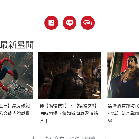
生日】票房破紀
傳【蝙蝠俠2】、【蝙蝠俠3】
黑澤清首部時
凱文費吉說感覺
同時拍攝？詹姆斯岡恩澄清謠
牢城】結合戰
言！
謎
↓ ↓ ↓ 尚有文章，請往下閱讀 ↓ ↓ ↓