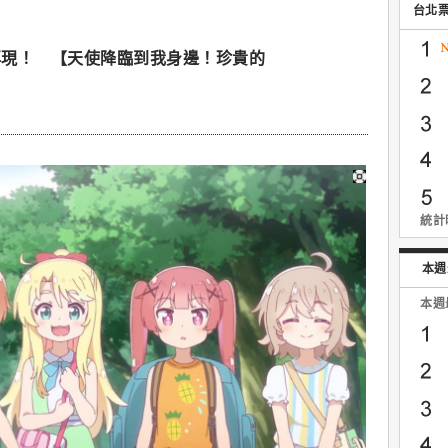
台北
再現！ 【天使降臨到我身邊！珍貴的
統計時
本週
本週