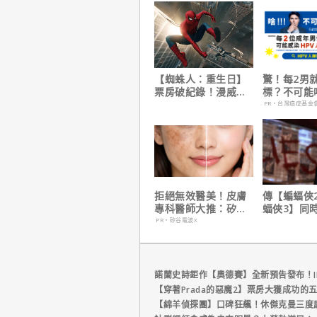
【蜘蛛人：重生日】
驚！每2男
票房破紀錄！漫威總
標？不可能
裁凱文費吉說感覺很
PR・台灣癌症基金
讚！
拒絕無效醫美！皮膚
傳【蝙蝠俠
專科醫師大推：矽谷
蝠俠3】同
電波 X 讓肌膚由內而
姆斯岡恩澄
PR・矽谷電波X
外更強韌
諾蘭史詩鉅作【奧德賽】全新預告發布！I
【穿著Prada的惡魔2】票房大獲成功的
【綿羊偵探團】口碑狂飆！休傑克曼三度