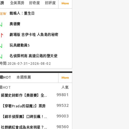
票房
全美票房
好奇度
好評度
蜘蛛人：重生日
奧德賽
劇場版 吉伊卡哇 人魚島的秘密
玩具總動員5
名偵探柯南 高速公路的墮天使
間:2026-07-31~2026-08-02
最HOT
本週推薦
最HOT
人氣
99801
諾蘭史詩鉅作【奧德賽】全...
99532
【穿著Prada的惡魔2】票房
大...
99003
【綿羊偵探團】口碑狂飆！...
98560
社群網紅會成為未來明星？...