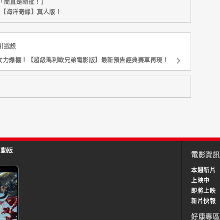
「簡直是胡扯！」
新片【海洋奇緣】真人版！
引遐想
女力爆棚！【超級瑪利歐兄弟電影版】最新預告經典賽車再現！
互動版
電影資訊
本週新片
上映中
即將上映
新片快報
好康專區