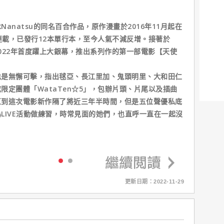
anatsu的同名百合作品，原作漫畫於2016年11月起在
始連載，已發行12本單行本，至今人氣不減反增。接著於
2022年首度躍上大銀幕，推出系列作的第一部電影【天使
也是無懈可擊，指出毬亞、長江里加、鬼頭明里、大和田仁
限定團體「WataTen☆5」，包辦片頭、片尾以及插曲
直到這次電影新作隔了將近三年半時間，但是五位聲優私底
LIVE活動做練習，時常見面的她們，也直呼一直在一起沒
更新日期：2022-11-29