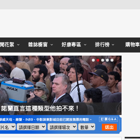
Close
聞花絮
雜誌櫥窗
好康專區
排行榜
購物車
，諾蘭直言這種類型他拍不來！