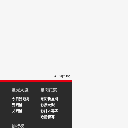
星光大道
星聞花絮
今日我最壽
電影新星聞
男明星
影展大觀
女明星
影評人專區
話題特寫
排行榜