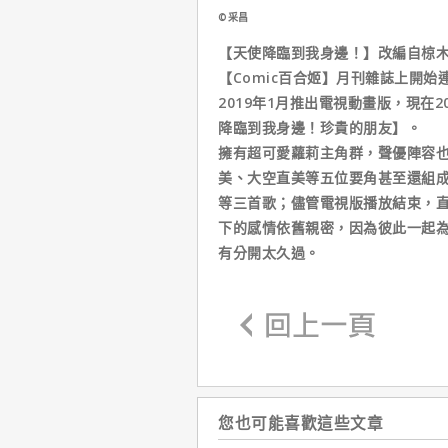
©采昌
【天使降臨到我身邊！】改編自椋木N
【Comic百合姬】月刊雜誌上開
2019年1月推出電視動畫版，現在
降臨到我身邊！珍貴的朋友】。
擁有超可愛蘿莉主角群，聲優陣容
美、大空直美等五位要角甚至還組成
等三首歌；儘管電視版播放結束，
下的感情依舊親密，因為彼此一起為
有分開太久過。
您也可能喜歡這些文章