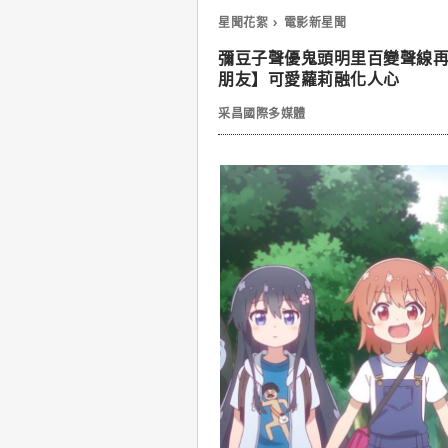
星聞花絮
電影新星聞
彌豆子聲優鬼頭明里百變聲線
朋友】可愛蘿莉融化人心
采昌國際多媒體