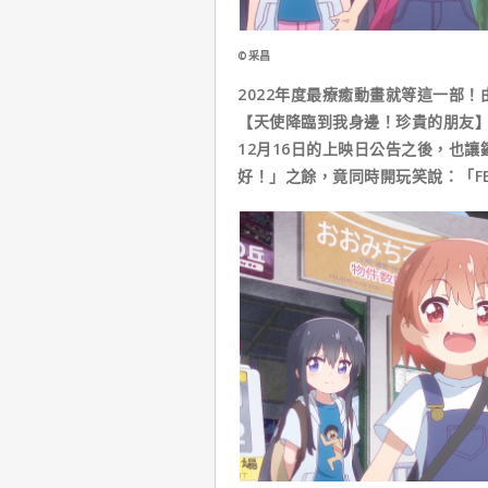
©采昌
2022年度最療癒動畫就等這一部
【天使降臨到我身邊！珍貴的朋友
12月16日的上映日公告之後，也
好！」之餘，竟同時開玩笑說：「F