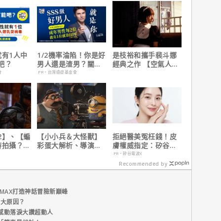
就有1人中
1/2機率淪陷！你是好
是枝裕和攜手裴斗娜
吧？
男人還是渣男？關鍵
經典之作 【空氣人
在這
形】六月重返大銀幕
會
PR・台灣癌症基金會
2】、【蝙
【小小兵＆大怪獸】
拒絕醫美冤枉錢！皮
時拍攝？詹
彩蛋大解析、導演皮
膚權威指定：矽谷電
清謠言！
耶考芬解密10個電影
波 X 由內而外養出逆
PR・矽谷電波X
梗！
齡好膚質
Recommended by
MAX打造神話冒險新巔峰
五大原因？
感動落淚大讚超動人