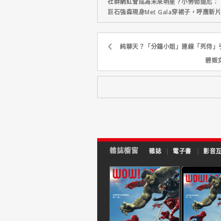
社群網紅會成為未來明星？小勞勃道尼：
巨石強森現身Met Gala穿裙子，呼應
純聊天？「分鐘小姐」連線「死侍」
碧姬
雜誌櫥窗
雜誌
|
電子書
|
影音