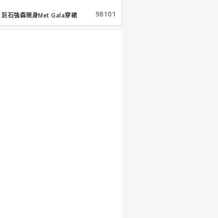
98101
巨石強森現身Met Gala穿裙
子...