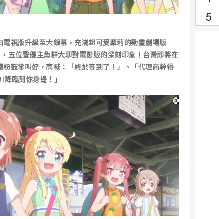
！由電視版升級至大銀幕，充滿超可愛蘿莉的動畫劇場版
】，五位聲優主角群大聊對電影版的深刻印象！台灣即將在
讓鐵粉鼓掌叫好，高喊：「終於等到了！」、「代理商幹得
BI降臨到你身邊！」