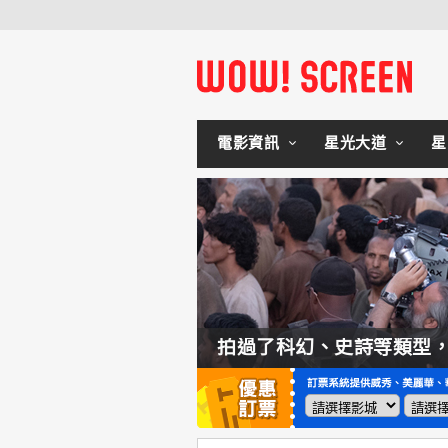
電影資訊
星光大道
星
如何交棒蜘蛛人？湯姆霍蘭：「我們有一個完整的計畫。」
拍過了科幻、史詩等類型