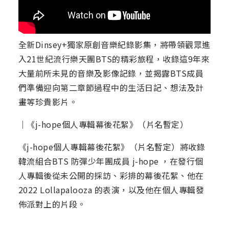
全新Dinsey+獨家原創音樂紀錄影集，將帶領觀眾進
入21世紀流行樂天團BTS的精彩旅程，收錄這9年來
大量前所未見的音樂及影像記錄，並揭露BTS成員
們準備迎向第二章節過程中的生活日記、想法及計
畫等珍貴影片。
｜《j-hope個人專輯幕後花絮》（片名暫定）
《j-hope個人專輯幕後花絮》（片名暫定）將收錄
韓流組合BTS 防彈少年團成員 j-hope ，在發行個
人專輯後從未公開的採訪、彩排的幕後花絮、他在
2022 Lollapalooza 的表演，以及他在個人專輯發
佈派對上的片段。