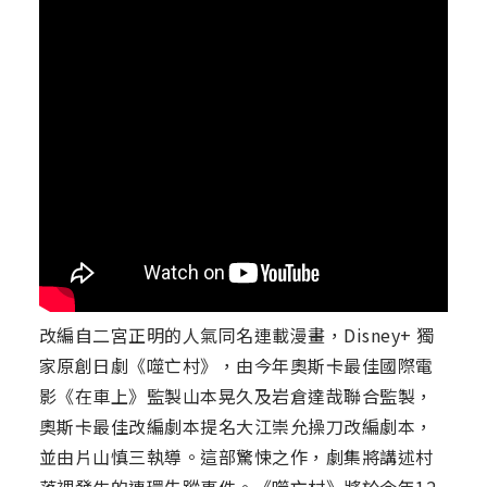
改編自二宮正明的人氣同名連載漫畫，Disney+ 獨
家原創日劇《噬亡村》，由今年奧斯卡最佳國際電
影《在車上》監製山本晃久及岩倉達哉聯合監製，
奧斯卡最佳改編劇本提名大江崇允操刀改編劇本，
並由片山慎三執導。這部驚悚之作，劇集將講述村