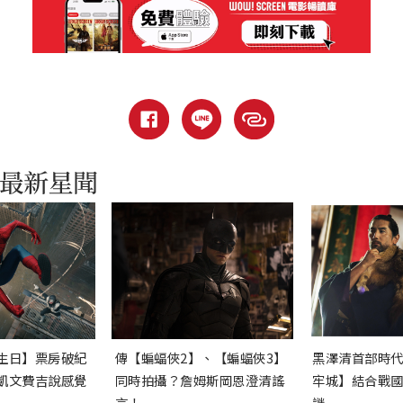
生日】票房破紀
傳【蝙蝠俠2】、【蝙蝠俠3】
黑澤清首部時
凱文費吉說感覺
同時拍攝？詹姆斯岡恩澄清謠
牢城】結合戰
言！
謎