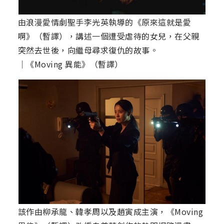
由浪漫愛情劇聖手李光英執導的《原來這就是愛
啊》（暫譯），講述一個遭受虐待的女兒，在父親
突然去世後，向繼母尋求復仇的故事。
｜《Moving 異能》（暫譯）
該作由柳承龍、韓孝周以及趙寅成主演，《Moving