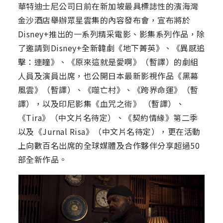
華特迪士尼公司日前在新加坡最具標誌性的濱海灣
金沙酒店舉辦眾星雲集的內容發布會，宣布將於
Disney+推出的一系列精采電影、影集系列作品，除
了邀請到Disney+全新韓劇《地下菁英》、《異感追
擊：連瞳》、《原來這就是愛啊》（暫譯）的劇組
人員及演員出席，也公開日本最新影視作品《黑幕
風雲》（暫譯）、《噬亡村》、《跨界命運》（暫
譯），以及印尼影集《血咒之術》 （暫譯）、
《Tira》（中文片名待定）、《契約情緣》第二季
以及《Jurnal Risa》（中文片名待定），更在活動
上向數百名出席的全球媒體及合作夥伴分享超過50
部全新作品。