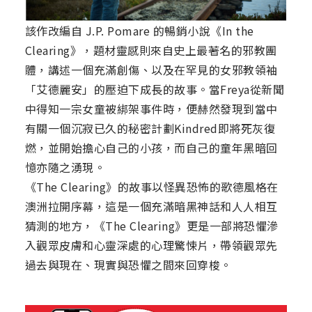
該作改編自 J.P. Pomare 的暢銷小說《In the
Clearing》，題材靈感則來自史上最著名的邪教團
體，講述一個充滿創傷、以及在罕見的女邪教領袖
「艾德麗安」的壓迫下成長的故事。當Freya從新聞
中得知一宗女童被綁架事件時，便赫然發現到當中
有關一個沉寂已久的秘密計劃Kindred即將死灰復
燃，並開始擔心自己的小孩，而自己的童年黑暗回
憶亦隨之湧現。
《The Clearing》的故事以怪異恐怖的歌德風格在
澳洲拉開序幕，這是一個充滿暗黑神話和人人相互
猜測的地方，《The Clearing》更是一部將恐懼滲
入觀眾皮膚和心靈深處的心理驚悚片，帶領觀眾先
過去與現在、現實與恐懼之間來回穿梭。