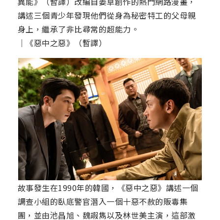
異能》（暫譯）改編自姜草創作的熱門網路漫畫，
講述三個青少年發現他們從身為秘密特工的父母親
身上，繼承了非比尋常的超能力。
｜《惡中之惡》（暫譯）
故事發生在1990年的韓國，《惡中之惡》講述一個
調查小組的臥底警官潛入一個十惡不赦的販毒集
團，並由池昌旭、魏嘏雋以及林世美主演，這部激