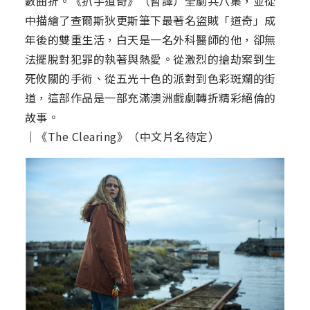
數曲折。《扒手道奇》（暫譯）全劇共八集，並從
中描繪了查爾斯狄更斯筆下最著名盜賊「道奇」成
年後的雙重生活，白天是一名外科醫師的他，卻無
法擺脫對犯罪的執著與熱愛。從激烈的搶劫案到生
死攸關的手術、從五光十色的派對到色彩斑斕的街
道，這部作品是一部充滿澳洲戲劇轉折精彩絕倫的
故事。
｜《The Clearing》（中文片名待定）