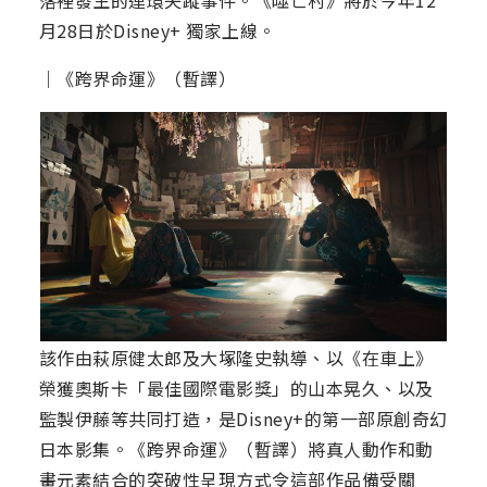
落裡發生的連環失蹤事件。《噬亡村》將於今年12
月28日於Disney+ 獨家上線。
｜《跨界命運》（暫譯）
該作由萩原健太郎及大塚隆史執導、以《在車上》
榮獲奧斯卡「最佳國際電影獎」的山本晃久、以及
監製伊藤等共同打造，是Disney+的第一部原創奇幻
日本影集。《跨界命運》（暫譯）將真人動作和動
畫元素結合的突破性呈現方式令這部作品備受關