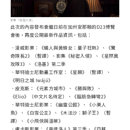
影集「秘密入侵」
此次的內容發布會繼日前在加州安那翰的D23博覽
會後，再度公開最新作品資訊，包括：
．漫威影業：《蟻人與黃蜂女：量子狂熱》、《驚
奇隊長2》（暫譯）、影集《秘密入侵》、《星際異
攻隊3》、《洛基》第二季
．華特迪士尼動畫工作室：《星願》（暫譯）、
《明日之城 Iwájú》
．皮克斯：《元素方城市》、《勝與敗》、
《Elio》（中文片名待定）、《腦筋急轉彎2》
．華特迪士尼影業：《幽靈公館》、《小美人
魚》、《白雪公主》、《木法沙：獅子王》（暫
譯）、《小飛俠與溫蒂》
．盧卡斯影業：《曼達洛人》第三季、《亞蘇