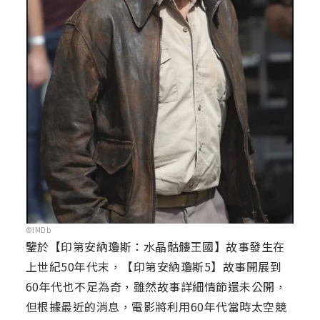
©IMDb
鑒於【印第安納瓊斯：水晶骷髏王國】故事發生在
上世紀50年代末，【印第安納瓊斯5】故事開展到
60年代也不足為奇，雖然故事詳細情節還未公開，
但根據最近的消息，電影將利用60年代當時太空競