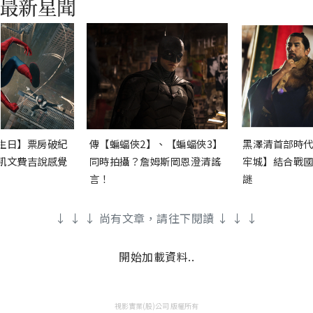
生日】票房破紀
傳【蝙蝠俠2】、【蝙蝠俠3】
黑澤清首部時代
凱文費吉說感覺
同時拍攝？詹姆斯岡恩澄清謠
牢城】結合戰國
言！
謎
↓ ↓ ↓ 尚有文章，請往下閱讀 ↓ ↓ ↓
開始加載資料..
視影實業(股)公司 版權所有