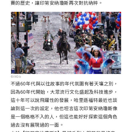
賽的歷史，讓印第安納瓊斯再次對抗納粹。
©IMDb
不過60年代與以往故事的年代氛圍有著天壤之別，
因為60年代開始，大眾流行文化盛起及科技進步，
這十年可以說飛躍性的發展，哈里遜福特最近也談
論到這一次的設定，他也坦言這次印第安納瓊斯像
是一個格格不入的人，但這也能好好探索這個角色
過去沒有展現過的一面。