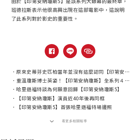
由於【印第安納瓊斯5】是該系列大銀幕的最終章，
班德拉斯表示他很高興出現在這部電影中，這說明
了此系列對於影史的重要性。
．
原來史蒂芬史匹柏當年並沒有這麼認同【印第安納瓊斯：水晶骷髏王國】？
．
重溫瓊斯博士英姿！【印第安納瓊斯】全系列４部曲上架Disney+
．
哈里遜福特談為何願意回歸【印第安納瓊斯5】
．
【印第安納瓊斯】演員近40年後再同框
．
【印第安納瓊斯5】首張哈里遜福特場邊照
看更多相關報導