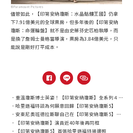
©Paramount Pictures
儘管如此，【印第安納瓊斯：水晶骷髏王國】仍拿
下7.91億美元的全球票房，但多年後的【印第安納
瓊斯：命運輪盤】就不是由史蒂芬史匹柏執導，而
是換了詹姆士曼格當導演，票房為3.84億美元，只
能說是剛好打平成本。
．
重溫瓊斯博士英姿！【印第安納瓊斯】全系列４部曲上架Disney+
．
哈里遜福特談為何願意回歸【印第安納瓊斯5】
．
安東尼奧班德拉斯聊自己在【印第安納瓊斯5】的角色
．
【印第安納瓊斯】演員近40年後再同框
．
【印第安納瓊斯5】首張哈里遜福特場邊照