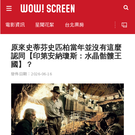
電影資訊
星聞花絮
台北票房
原來史蒂芬史匹柏當年並沒有這麼
認同【印第安納瓊斯：水晶骷髏王
國】？
發佈日期：2026-06-16