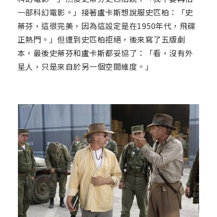
一部科幻電影。」接著盧卡斯想說服史匹柏：「史
蒂芬，這很完美，因為這設定是在1950年代，飛碟
正熱門。」但遭到史匹柏拒絕，後來寫了五版劇
本，最後史蒂芬和盧卡斯都妥協了：「看，沒有外
星人，只是來自於另一個空間維度。」