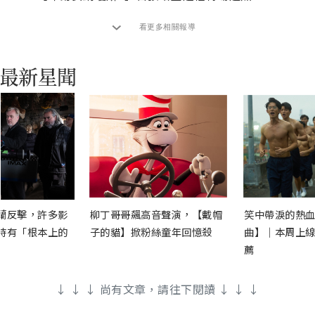
看更多相關報導
蘭反擊，許多影
柳丁哥哥飆高音聲演，【戴帽
笑中帶淚的熱血
時有「根本上的
子的貓】掀粉絲童年回憶殺
曲】｜本周上線
薦
↓ ↓ ↓ 尚有文章，請往下閱讀 ↓ ↓ ↓