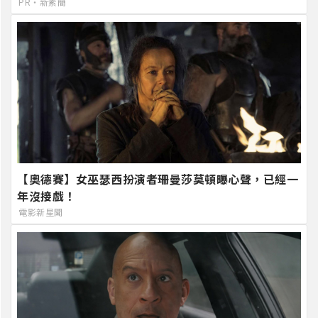
PR・新素簡
【奧德賽】女巫瑟西扮演者珊曼莎莫頓曝心聲，已經一
年沒接戲！
電影新星聞