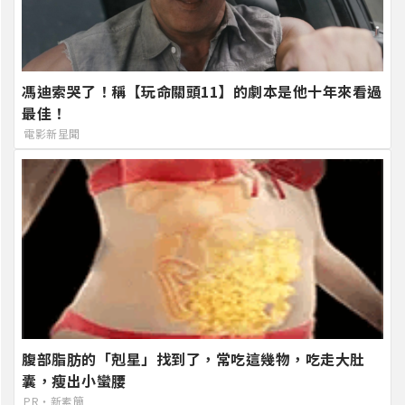
馮迪索哭了！稱【玩命關頭11】的劇本是他十年來看過
最佳！
電影新星聞
腹部脂肪的「剋星」找到了，常吃這幾物，吃走大肚
囊，瘦出小蠻腰
PR・新素簡