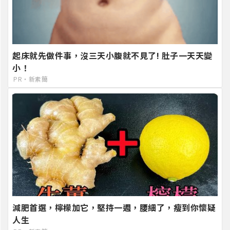
起床就先做件事，沒三天小腹就不見了! 肚子一天天變
小！
PR・新素簡
減肥首選，檸檬加它，堅持一週，腰細了，瘦到你懷疑
人生