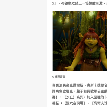
5】，帶領觀眾踏上一場驚險刺激、
© 環球影業
喜劇演員麥克邁爾斯、奧斯卡獎提
牌角色史瑞克、驢子和費歐娜公主
賽】、【沙丘】系列）加入堅強的
德茲（【週六夜現場】、【高爾夫球