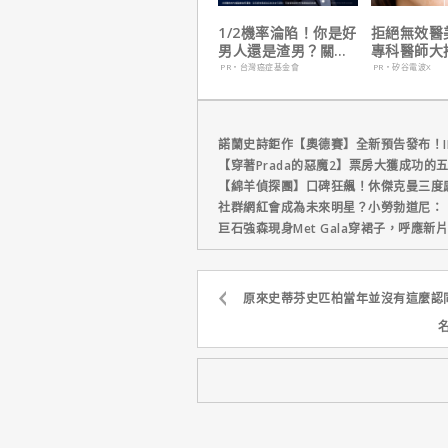
1/2機率淪陷！你是好
拒絕無效醫
男人還是渣男？關鍵
專科醫師大
在這
電波 X 讓
PR・台灣癌症基金會
PR・矽谷電波X
外更強韌
諾蘭史詩鉅作【奧德賽】全新預告發布！I
【穿著Prada的惡魔2】票房大獲成功的
【綿羊偵探團】口碑狂飆！休傑克曼三度
社群網紅會成為未來明星？小勞勃道尼：
巨石強森現身Met Gala穿裙子，呼應
原來史蒂芬史匹柏當年並沒有這麼認