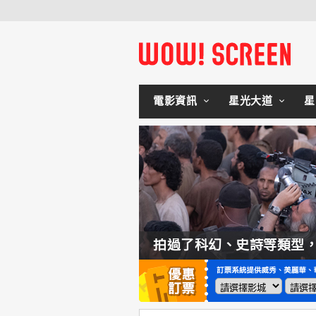
電影資訊
星光大道
星
如何交棒蜘蛛人？湯姆霍蘭：「我們有一個完整的計畫。」
拍過了科幻、史詩等類型