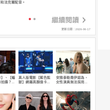
斯和法克爾配音。
更新日期：2026-06-17
2】、【蝙
真人版電影【藍色監
安雅泰勒喬伊認為，
時拍攝？詹
獄】網羅高顏值卡司
女性演員無法採用方
清謠言！
陣容
法演技的原因是？