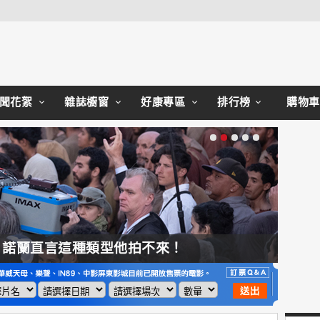
Close
聞花絮
雜誌櫥窗
好康專區
排行榜
購物車
，諾蘭直言這種類型他拍不來！