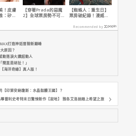
美！皮膚
【穿著Prada的惡魔
【蜘蛛人：重生日】
推：矽谷
2】全球票房勢不可
票房破紀錄！漫威總
肌膚由內而
擋！蟬聯台美票房冠
裁凱文費吉說感覺很
軍、兩週狂破4.3億美
讚！
Recommended by
元
MAX打造神話冒險新巔峰
五大原因？
感動落淚大讚超動人
「簡直是胡扯！」
新片【海洋奇緣】真人版！
同【印第安納瓊斯：水晶骷髏王國】？
名導雷利史考特末日驚悚新作【寂地】 雅各艾洛迪踏上希望之旅