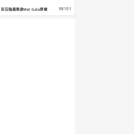
98101
巨石強森現身Met Gala穿裙
子...