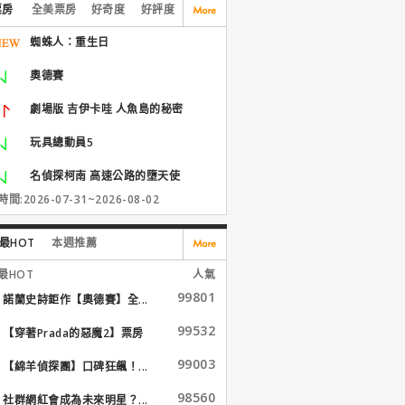
票房
全美票房
好奇度
好評度
蜘蛛人：重生日
奧德賽
劇場版 吉伊卡哇 人魚島的秘密
玩具總動員5
名偵探柯南 高速公路的墮天使
間:2026-07-31~2026-08-02
最HOT
本週推薦
最HOT
人氣
99801
諾蘭史詩鉅作【奧德賽】全...
99532
【穿著Prada的惡魔2】票房
大...
99003
【綿羊偵探團】口碑狂飆！...
98560
社群網紅會成為未來明星？...