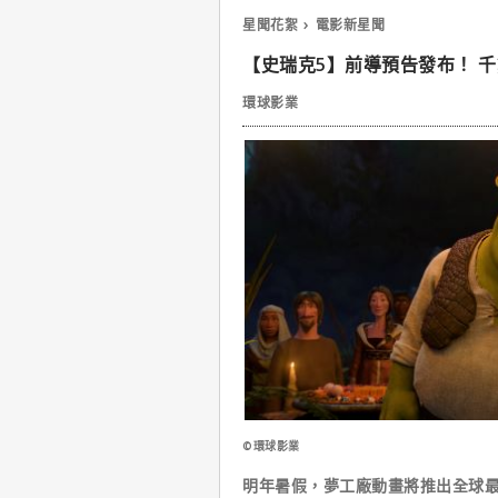
星聞花絮
電影新星聞
【史瑞克5】前導預告發布！ 
環球影業
©環球影業
明年暑假，夢工廠動畫將推出全球