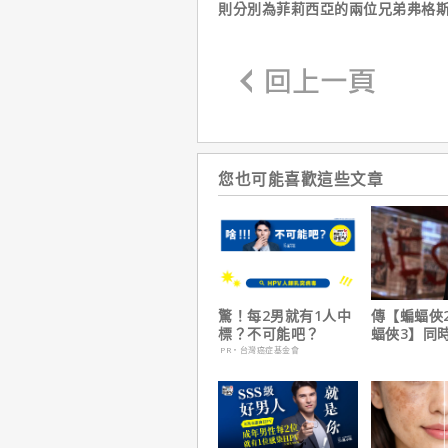
則分別為菲莉西亞的兩位兄弟弗格
您也可能喜歡這些文章
驚！每2男就有1人中
傳【蝙蝠俠
標？不可能吧？
蝠俠3】同
姆斯岡恩澄
PR・台灣癌症基金會