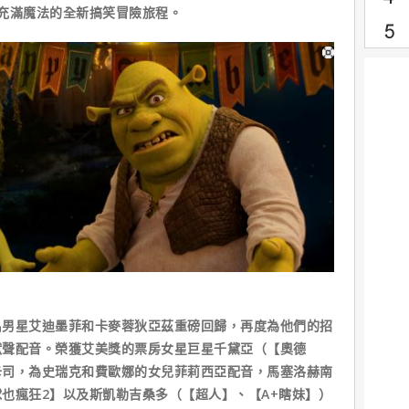
充滿魔法的全新搞笑冒險旅程。
名男星艾迪墨菲和卡麥蓉狄亞茲重磅回歸，再度為他們的招
獻聲配音。榮獲艾美獎的票房女星巨星千黛亞（【奧德
卡司，為史瑞克和費歐娜的女兒菲莉西亞配音，馬塞洛赫南
也瘋狂2】以及斯凱勒吉桑多（【超人】、【A+瞎妹】）