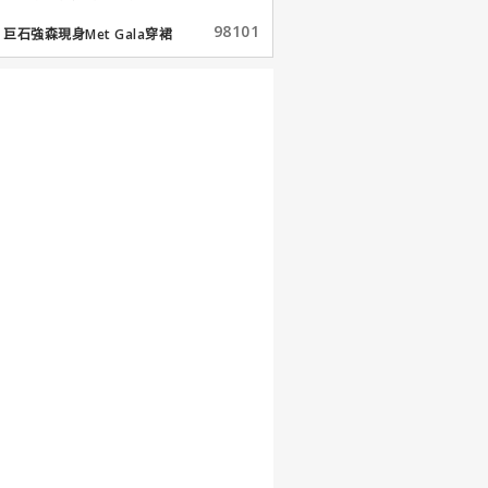
98101
巨石強森現身Met Gala穿裙
子...