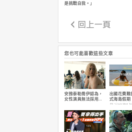
是挑戰自我。」
您也可能喜歡這些文章
安雅泰勒喬伊認為，
出國花費難
女性演員無法採用方
式海島假期
法演技的原因是？
定食宿玩樂
PR・Club Med T
省心！