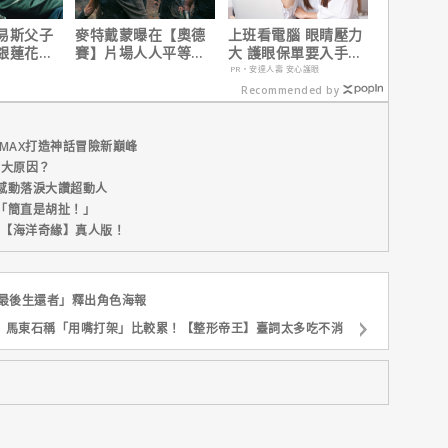
易斯父子
麥特戴蒙曝在【奧德
上班看電腦 眼睛壓力
銀蓮花】
賽】片場人人平等，
大 護眼保單要入手
、電視首
沒有特殊待遇！
【安心護眼定期眼睛
PR・安達人壽 安心護眼
險】
Recommended by
MAX打造神話冒險新巔峰
五大原因？
感動落淚大讚超動人
「簡直是胡扯！」
新片【海洋奇緣】真人版！
「最後生還者」釋出角色海報
馬東石稱「用嘴打架」比較累！【整形帝王】臺詞太多吃不消