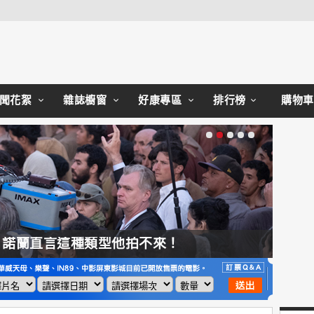
Close
聞花絮
雜誌櫥窗
好康專區
排行榜
購物車
，諾蘭直言這種類型他拍不來！