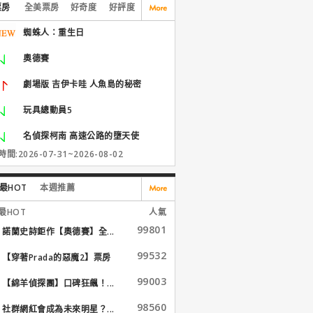
票房
全美票房
好奇度
好評度
蜘蛛人：重生日
奧德賽
劇場版 吉伊卡哇 人魚島的秘密
玩具總動員5
名偵探柯南 高速公路的墮天使
間:2026-07-31~2026-08-02
最HOT
本週推薦
最HOT
人氣
99801
諾蘭史詩鉅作【奧德賽】全...
99532
【穿著Prada的惡魔2】票房
大...
99003
【綿羊偵探團】口碑狂飆！...
98560
社群網紅會成為未來明星？...