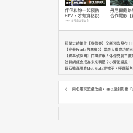
伴侶和妳一起預防
丹尼爾戴路
HPV，才有資格說愛
合作電影【
妳！
｜本周上線
PR・台灣癌症基金會
播推薦
諾蘭史詩鉅作【奧德賽】全新預告發布！I
【穿著Prada的惡魔2】票房大獲成功的
【綿羊偵探團】口碑狂飆！休傑克曼三度
社群網紅會成為未來明星？小勞勃道尼：
巨石強森現身Met Gala穿裙子，呼應
同名電玩遊戲改編，HBO原創影集