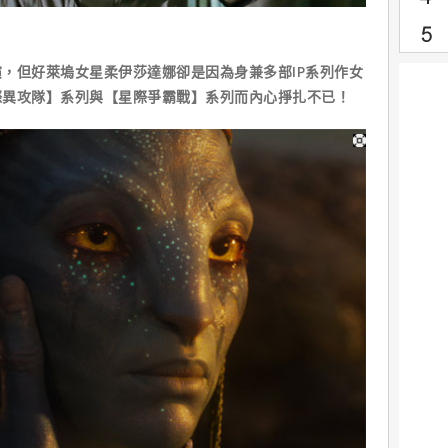
，但好萊塢女星柔伊莎達娜卻是因為身兼多部IP系列作女
際異攻隊】系列與【星際爭霸戰】系列而內心掙扎不已！