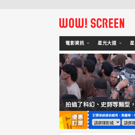
電影資訊
星光大道
星
如何交棒蜘蛛人？湯姆霍蘭：「我們有一個完整的計畫。」
拍過了科幻、史詩等類型