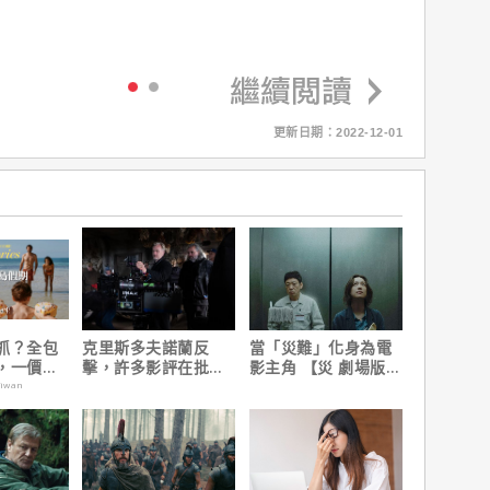
更新日期：2022-12-01
抓？全包
克里斯多夫諾蘭反
當「災難」化身為電
，一價搞
擊，許多影評在批評
影主角 【災 劇場版】
，省錢更
電影時有「根本上的
震撼感官與觀影思維
aiwan
缺陷」！