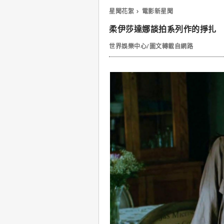
星聞花絮
電影新星聞
柔伊莎達娜談拍系列作的掙扎
世界娛樂中心/圖文轉載自網路