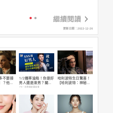
更新日期：2022-12-26
多不要接
1/2機率淪陷！你是好
哈利波特生日驚喜！
】？他
男人還是渣男？關鍵
【哈利波特：神秘的
在乎船上
在這
魔法石】25週年限定
PR・台灣癌症基金會
1週重返大銀幕