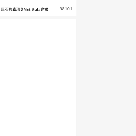
98101
巨石強森現身Met Gala穿裙
子...