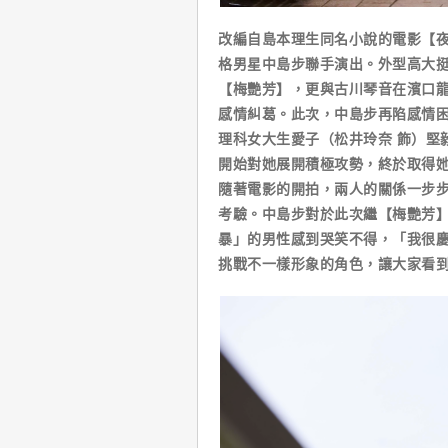
改編自島本理生同名小說的電影【夜
格男星中島步聯手演出。外型高大
【梅艷芳】，更與古川琴音在濱口
感情糾葛。此次，中島步再陷感情
理科女大生愛子（松井玲奈 飾）堅
開始對她展開積極攻勢，終於取得
隨著電影的開拍，兩人的關係一步
考驗。中島步對於此次繼【梅艷芳
暴」的男性感到哭笑不得，「我很
挑戰不一樣形象的角色，讓大家看