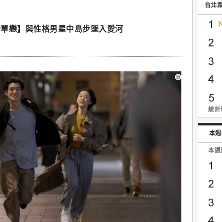
台北
的單戀】與性格男星中島步墜入愛河
統計時
本週
本週