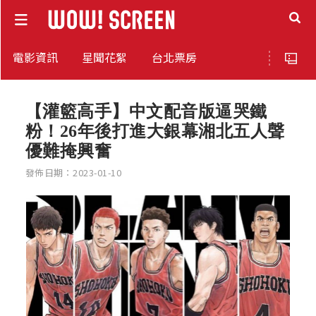
電影資訊
星聞花絮
台北票房
【灌籃高手】中文配音版逼哭鐵
粉！26年後打進大銀幕湘北五人聲
優難掩興奮
發佈日期：2023-01-10