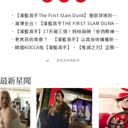
．
【灌籃高手The First Slam Dunk】重返球場的熱血時分！｜本周上線、電視首播推薦
．
灌爆全台！【灌籃高手THE FIRST SLAM DUNK】中配版狂飆破億！
．
【灌籃高手】17天破三億！粉絲敲碗「安西教練」Q版特典登台！
．
老男孩的青春？ 【灌籃高手】以其技術擄獲新觀眾的心
．
韓國KOCCA指【灌籃高手】、【鬼滅之刃】正顯露一現象
看更多相關報導