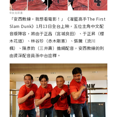
©台北双喜
「安西教練，我想看電影！」《灌籃高手The First
Slam Dunk》1月13日全台上映，五位主角中文配
音版陣容，將由于正昌（宮城良田）、于正昇（櫻
木花道）、林谷珍（赤木剛憲）、張騰（流川
楓）、陳彥鈞（三井壽）擔綱配音，安西教練的則
由資深配音員孫中台詮釋。