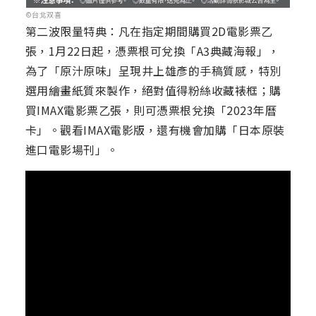
©台北双喜
第二波限量特典：凡在指定期間購買2D電影票乙
張，1月22日起，憑票根可兌換「A3典藏海報」，
為了「原汁原味」呈現井上雄彥的手稿質感，特別
選用繪畫紙質來製作，絕對值得粉絲收藏裱框；購
買IMAX電影票乙張，則可憑票根兌換「2023年曆
卡」。觀看IMAX電影版，還有機會加購「日本原裝
進口電影場刊」。