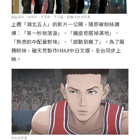
由左至右：林谷珍、于正昇、于正昌、張騰 ©台北双喜
上週「湘北五人」的影片一公開，隨即被粉絲讚
爆：「第一秒就落淚」、「雞皮疙瘩掉滿地」、
「熟悉的中配最對味」、「感動到瘋了」。為了服
務粉絲，破天荒製作IMAX中日文版，全台同步上
映。
©台北双喜