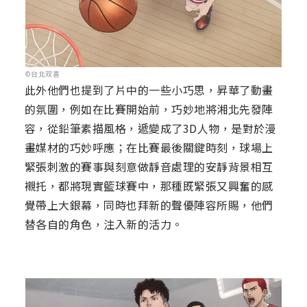
©台北双喜
此外他們也提到了片中的一些小巧思，昇華了動畫
的氛圍，例如在比賽開始前，巧妙地將湘北先發陣
容，從鉛筆素描風格，遞變成了3D人物，是對於漫
畫媒材的巧妙呼應；在比賽最後關鍵時刻，球場上
緊張刺激的賽事與刻意做靜音處理的安靜背景相互
襯托，都將現實籃球賽中，那種既緊張又興奮的感
覺帶上大銀幕，同時也拜新的聲優陣容所賜，他們
替各自的角色，注入新的活力。