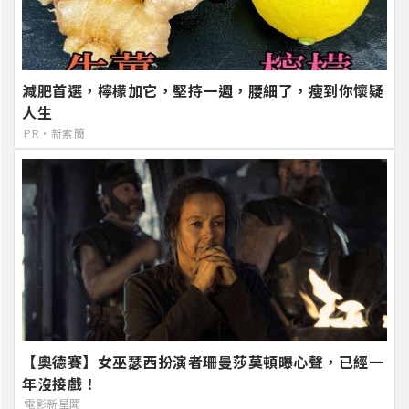
減肥首選，檸檬加它，堅持一週，腰細了，瘦到你懷疑
人生
PR・新素簡
【奧德賽】女巫瑟西扮演者珊曼莎莫頓曝心聲，已經一
年沒接戲！
電影新星聞