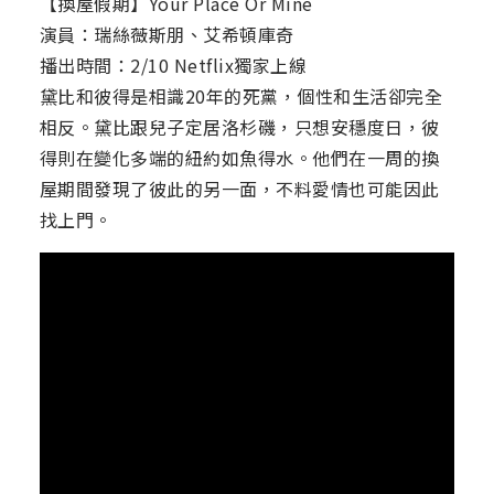
【換屋假期】Your Place Or Mine
演員：瑞絲薇斯朋、艾希頓庫奇
播出時間：2/10 Netflix獨家上線
黛比和彼得是相識20年的死黨，個性和生活卻完全
相反。黛比跟兒子定居洛杉磯，只想安穩度日，彼
得則在變化多端的紐約如魚得水。他們在一周的換
屋期間發現了彼此的另一面，不料愛情也可能因此
找上門。