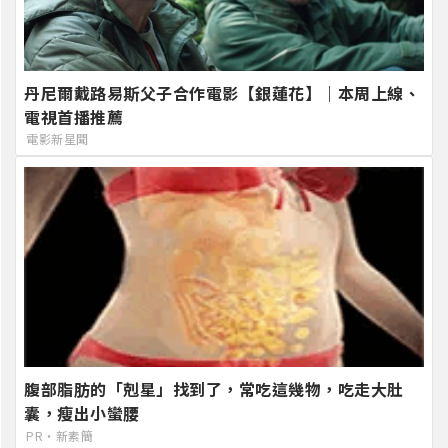
丹尼爾戴路易斯父子合作電影【銀蓮花】｜本周上線、
電視首播推薦
電影新星聞
腹部脂肪的「剋星」找到了，常吃這幾物，吃走大肚
囊，瘦出小蠻腰
PR・新素簡