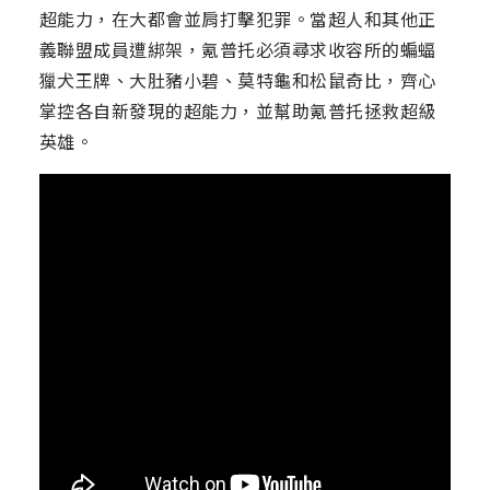
超能力，在大都會並肩打擊犯罪。當超人和其他正
義聯盟成員遭綁架，氪普托必須尋求收容所的蝙蝠
獵犬王牌、大肚豬小碧、莫特龜和松鼠奇比，齊心
掌控各自新發現的超能力，並幫助氪普托拯救超級
英雄。