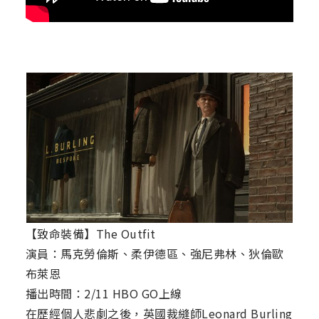
【致命裝備】The Outfit
演員：馬克勞倫斯、柔伊德區、強尼弗林、狄倫歐
布萊恩
播出時間：2/11 HBO GO上線
在歷經個人悲劇之後，英國裁縫師Leonard Burling