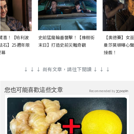
驚喜！【哈利波
史前猛龍輪番襲擊！【橡樹街
【奧德賽】女巫
法石】25週年限
末日】打造史前災難奇觀
曼莎莫頓曝心聲
銀幕
接戲！
↓ ↓ ↓ 尚有文章，請往下閱讀 ↓ ↓ ↓
您也可能喜歡這些文章
Recommended by