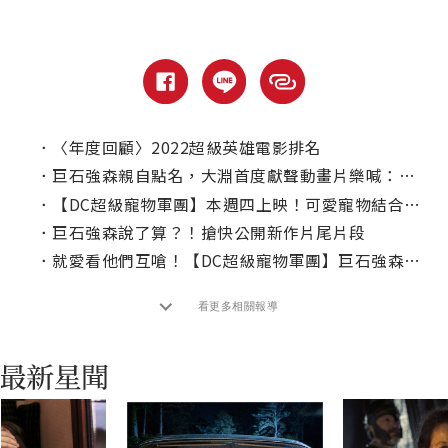
．
〈年度回顧〉2022超級英雄電影排名
．
巨石強森親自點名，大淵首度獻聲動畫片樂喊：這輩子最高境界！
．
【DC超級寵物軍團】本週四上映！可愛寵物結合超能力拯救正義聯盟
．
巨石強森說了算？！搶快公開新作片尾片段
．
就愛看他們互嗆！【DC超級寵物軍團】巨石強森、凱文哈特死黨再度合體
看更多相關報導