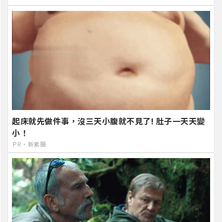
起床就先做件事，沒三天小腹就不見了! 肚子一天天變
小！
PR・新素簡