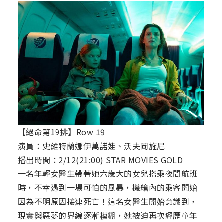
【絕命第19排】Row 19
演員：史維特蘭娜伊萬諾娃、沃夫岡施尼
播出時間：2/12(21:00) STAR MOVIES GOLD
一名年輕女醫生帶著她六歲大的女兒搭乘夜間航班
時，不幸遇到一場可怕的風暴，機艙內的乘客開始
因為不明原因接連死亡！這名女醫生開始意識到，
現實與惡夢的界線逐漸模糊，她被迫再次經歷童年