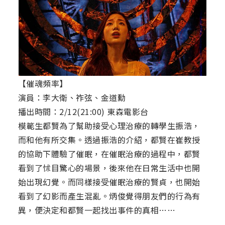
【催魂頻率】
演員：李大衛、祚弦、金道勳
播出時間：2/12(21:00) 東森電影台
模範生都賢為了幫助接受心理治療的轉學生振浩，
而和他有所交集。透過振浩的介紹，都賢在崔教授
的協助下體驗了催眠，在催眠治療的過程中，都賢
看到了怵目驚心的場景，後來他在日常生活中也開
始出現幻覺。而同樣接受催眠治療的賢貞，也開始
看到了幻影而產生混亂。炳俊覺得朋友們的行為有
異，便決定和都賢一起找出事件的真相……