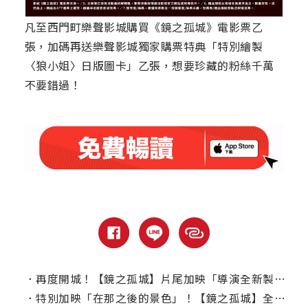
凡至西門町樂聲影城購買《鏡之孤城》電影票乙
張，加碼再送樂聲影城獨家購票特典「特別繪製
〈狼小姐〉日版圖卡」乙張，想要珍藏的粉絲千萬
不要錯過！
．
再度開城！【鏡之孤城】片尾加映「導演全新製作完全原創特別映像」
．
特別加映「在那之後的景色」！【鏡之孤城】全台票房破1450萬