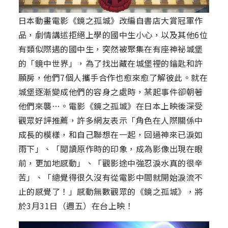
日本動畫電影《鏡之孤城》改編自書店大賞冠軍作
品，劇情講述拒絕上學的國中生小心，以及其他6位
有類似際遇的國中生，突然被聚集在有座神祕城堡
的「鏡中世界」，為了找出藏在城堡裡的鑰匙和許
願房，他們7個人攜手合作也愈來愈了解彼此。就在
城堡逐漸變成他們的容身之處時，某起事件卻朝著
他們來襲…。電影《鏡之孤城》在日本上映後深受
觀眾好評推薦，許多網友表示「角色在人際關係中
成長的模樣，和自己聯想在一起，回過神來已淚如
雨下」、「閱讀原作時的印象，成為影像出現在眼
前，更加地感動」、「觀影途中強忍淚水真的很辛
苦」、「總覺得很久沒有從電影中間就開始淚流不
止的感覺了！」感動無數觀眾的《鏡之孤城》，將
於3月31日（週五）在台上映！