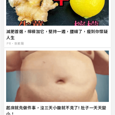
減肥首選，檸檬加它，堅持一週，腰細了，瘦到你懷疑
人生
PR・新素簡
起床就先做件事，沒三天小腹就不見了! 肚子一天天變
小！