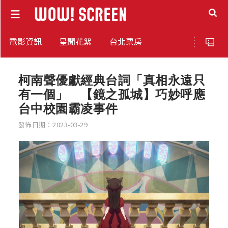
電影資訊
星聞花絮
台北票房
柯南聲優獻經典台詞「真相永遠只
有一個」 【鏡之孤城】巧妙呼應
台中校園霸凌事件
發佈日期：2023-03-29