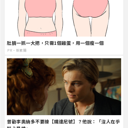
肚腩一抓一大把，只需1個雞蛋，用一個瘦一個
PR・新素簡
曾勸李奧納多不要接【鐵達尼號】？他說：「沒人在乎