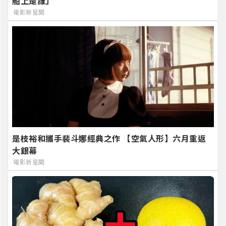
船上是誰」
電影新星聞
是枝裕和攜手裴斗娜經典之作 【空氣人形】六月重返
大銀幕
電影新星聞