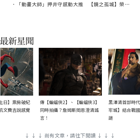
．
「動畫大師」押井守感動大推 【鏡之孤城】榮獲日本奧斯卡「優秀動畫作品」獎
生日】票房破紀
傳【蝙蝠俠2】、【蝙蝠俠3】
黑澤清首部時代
凱文費吉說感覺
同時拍攝？詹姆斯岡恩澄清謠
牢城】結合戰國
言！
謎
↓ ↓ ↓ 尚有文章，請往下閱讀 ↓ ↓ ↓