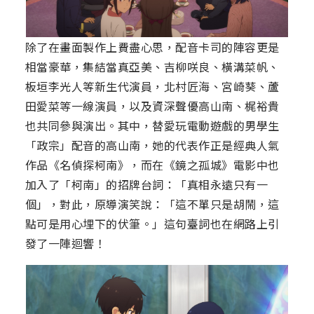
除了在畫面製作上費盡心思，配音卡司的陣容更是
相當豪華，集結當真亞美、吉柳咲良、橫溝菜帆、
板垣李光人等新生代演員，北村匠海、宮崎葵、蘆
田愛菜等一線演員，以及資深聲優高山南、梶裕貴
也共同參與演出。其中，替愛玩電動遊戲的男學生
「政宗」配音的高山南，她的代表作正是經典人氣
作品《名偵探柯南》，而在《鏡之孤城》電影中也
加入了「柯南」的招牌台詞：「真相永遠只有一
個」，對此，原導演笑說：「這不單只是胡鬧，這
點可是用心埋下的伏筆。」這句臺詞也在網路上引
發了一陣迴響！