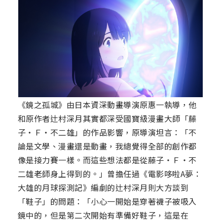
《鏡之孤城》由日本資深動畫導演原惠一執導，他
和原作者辻村深月其實都深受國寶級漫畫大師「藤
子・Ｆ・不二雄」的作品影響，原導演坦言：「不
論是文學、漫畫還是動畫，我總覺得全部的創作都
像是接力賽一樣。而這些想法都是從藤子・Ｆ・不
二雄老師身上得到的。」曾擔任過《電影哆啦A夢：
大雄的月球探測記》編劇的辻村深月則大方談到
「鞋子」的問題：「小心一開始是穿著襪子被吸入
鏡中的，但是第二次開始有準備好鞋子，這是在