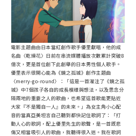
電影主題曲由日本當紅創作歌手優里獻唱，他的成
名曲〈乾燥花〉日前在串流媒體播放次數累計突破8
億次，更是首位創下此創舉的日本男性個人歌手。
優里表示很開心能為《鏡之孤城》創作主題曲
〈merry-go-round〉：「這是一首灌注了《鏡之孤
城》中7個孩子各自的成長模樣與想法，以及思念分
隔兩地的重要之人的歌曲，也希望這首歌能更貼近
大家『不是獨自一人』的未來。」為女主角小心配
音的當真亞美坦言自己聽到都快記住歌詞了：「打
動人心的歌詞，配上優里先生的歌聲，是一首既悲
傷又相當吸引人的歌曲，我聽得很入迷。我在歌詞