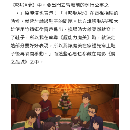
《哆啦A夢》中，要出門去冒險前的例行公事之
一。」原導演也表示：「《哆啦A夢》在電視播映的
時候，就曾討論過鞋子的問題。比方說哆啦A夢和大
雄使用竹蜻蜓從窗戶進出，換場時大雄突然就穿上
了鞋子，所以我在執導《超能力魔美》時，就決定
這部分要好好表現，所以我讓魔美在家裡先穿上鞋
子後再瞬間移動。」而這些心思也都藏在電影《鏡
之孤城》之中。