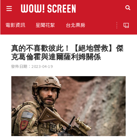
電影資訊
星聞花絮
台北票房
真的不喜歡彼此！【絕地營救】傑
克葛倫霍與達爾薩利姆關係
發佈日期：2023-04-19