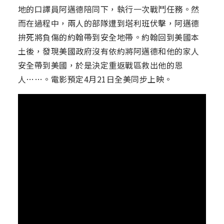
地的口譯員阿邁德陪同下，執行一次戰鬥任務。然
而在過程中，兩人的部隊遭到塔利班伏擊，阿邁德
拚死將負傷的約翰帶到安全地帶。約翰回到美國本
土後，發現美國政府沒有依約將阿邁德和他的家人
安全帶到美國，於是決定重返戰區救出他的恩
人……。電影預定4月21日全美同步上映。