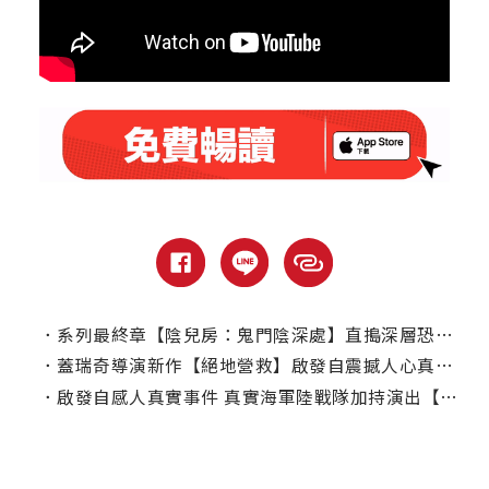
．
系列最終章【陰兒房：鬼門陰深處】直搗深層恐懼｜本周電視首播推薦
．
蓋瑞奇導演新作【絕地營救】啟發自震撼人心真實事件
．
啟發自感人真實事件 真實海軍陸戰隊加持演出【絕地營救】