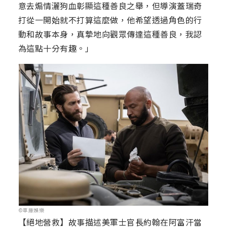
意去煽情灑狗血彰顯這種善良之舉，但導演蓋瑞奇
打從一開始就不打算這麼做，他希望透過角色的行
動和故事本身，真摯地向觀眾傳達這種善良，我認
為這點十分有趣。」
©車庫娛樂
【絕地營救】故事描述美軍士官長約翰在阿富汗當