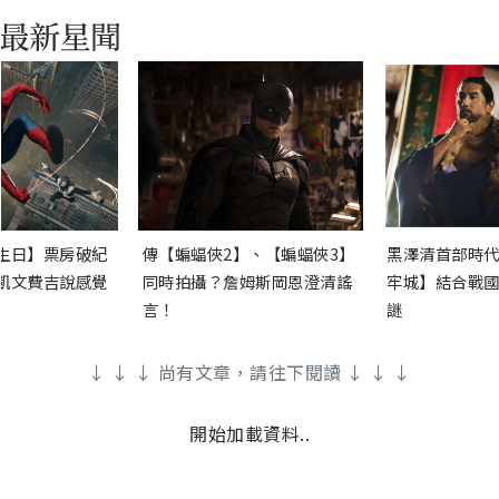
生日】票房破紀
傳【蝙蝠俠2】、【蝙蝠俠3】
黑澤清首部時代
凱文費吉說感覺
同時拍攝？詹姆斯岡恩澄清謠
牢城】結合戰國
言！
謎
↓ ↓ ↓ 尚有文章，請往下閱讀 ↓ ↓ ↓
開始加載資料..