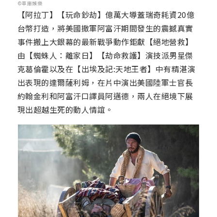
©車庫娛樂
【阿拉丁】【玩命鈔劫】億萬大導蓋瑞奇耗資20億
台幣打造，將美國撤軍阿富汗期間發生的震撼真實
事件搬上大銀幕的最新戰爭動作鉅獻【絕地營救】
由【蜘蛛人：離家日】【劫命救護】演技派男星傑
克葛倫霍以及在【出埃及記:天地王者】中有精湛演
出表現的達爾薩利姆，在片中演出美國陸軍士官長
約翰金利和阿富汗口譯員阿邁德，兩人在絕境下展
現出超越生死的動人情誼。