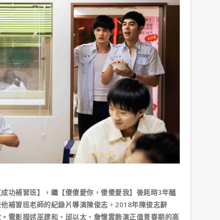
成功補習班】，繼【傻傻愛你，傻傻愛我】後耗時3年醞
他補習班老師的紀錄片導演陳俊志，2018年陳俊志辭
敬。電影描述巫建和、邱以太、詹懷雲飾演正值青春期的高