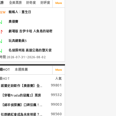
票房
全美票房
好奇度
好評度
蜘蛛人：重生日
奧德賽
劇場版 吉伊卡哇 人魚島的秘密
玩具總動員5
名偵探柯南 高速公路的墮天使
間:2026-07-31~2026-08-02
最HOT
本週推薦
最HOT
人氣
99801
諾蘭史詩鉅作【奧德賽】全...
99532
【穿著Prada的惡魔2】票房
大...
99003
【綿羊偵探團】口碑狂飆！...
98560
社群網紅會成為未來明星？...