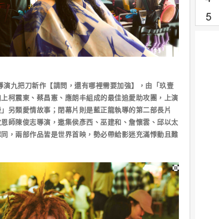
為導演九把刀新作【請問，還有哪裡需要加強】，由「玖壹
加上柯震東、蔡昌憲、應朗丰組成的最佳追愛助攻團，上演
漫」另類愛情故事；閉幕片則是藍正龍執導的第二部長片
故恩師陳俊志導演，邀集侯彥西、巫建和、詹懷雲、邱以太
認同，兩部作品皆是世界首映，勢必帶給影迷充滿悸動且難