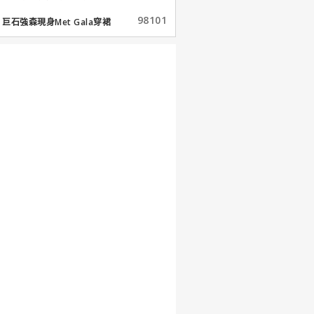
98101
巨石強森現身Met Gala穿裙
子...