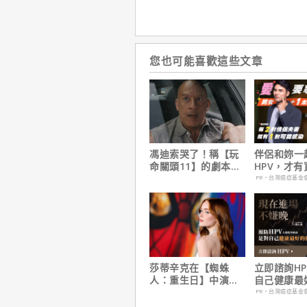
您也可能喜歡這些文章
馮迪索哭了！稱【玩
伴侶和妳一
命關頭11】的劇本是
HPV，才
他十年來看過最佳！
妳！
PR・台灣癌症基金
莎蒂辛克在【蜘蛛
立即諮詢H
人：重生日】中演的
自己健康最
角色，如何為MCU埋
資，把握現
PR・台灣癌症基金
下伏筆？
晚！