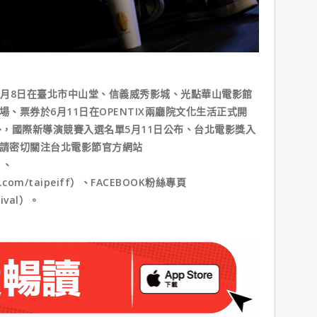
日至7月8日在臺北市中山堂、信義威秀影城、光點華山電影館
場、票券於6月11日在OPENTIX兩廳院文化生活正式開
，國際新導演競賽入選名單5月11日公布、台北電影獎入
息請密切關注台北電影節官方網站
i）、
am.com/taipeiff）、FACEBOOK粉絲專頁
tival）。