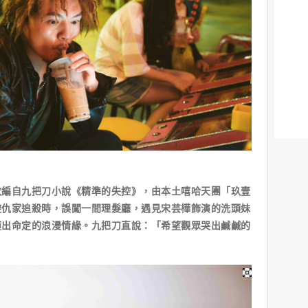
改編自九把刀小說《精準的失控》，由本土嘻哈天團「玖壹
避仇家追殺時，誤闖一間理髮廳，遇見宋芸樺飾演的洗頭妹
撞出命定的浪漫情緣。九把刀直說：「希望觀眾哭出鹹鹹的
」