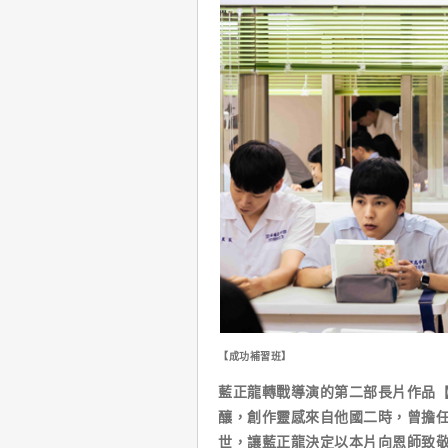
【成功補習班】
藍正龍轉戰導演的第二部長片作品【
釀，創作靈感來自他國二時，曾擔任
世，讓藍正龍決定以本片向恩師致