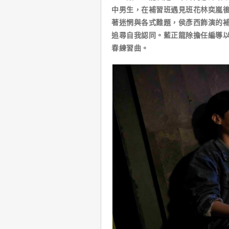
中男生，在補習班遇見班花林奕嵐
著迷惘與各式難題，侯彥西飾演的
追尋自我認同。藍正龍除擔任編導
春練習曲。