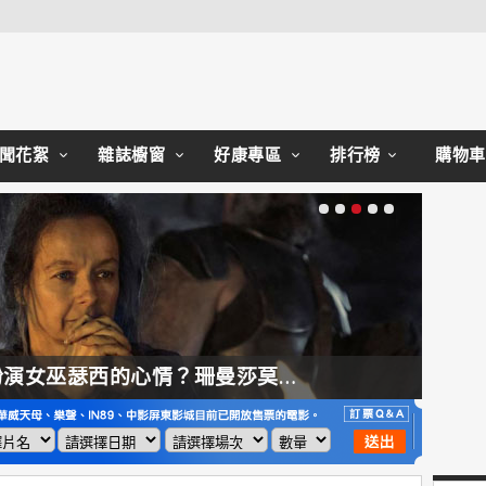
Close
聞花絮
雜誌櫥窗
好康專區
排行榜
購物車
【奧德賽】配角也精采，扮演女巫瑟西的心情？珊曼莎莫頓：「感覺就像重生」
【哈