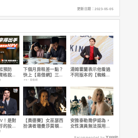
更新日期：2023-05-05
起預防
下個月房租差一點？
湯姆霍蘭表示他看過
有資格說愛
快上【易借網】三分
不同版本的【蜘蛛
鐘解決燃眉之急
人：重生日】剪輯，
會
PR・易借網
這版完全不行！
PV！是對
【奧德賽】女巫瑟西
安雅泰勒喬伊認為，
好的投
扮演者珊曼莎莫頓曝
女性演員無法採用方
在不嫌
心聲，已經一年沒接
法演技的原因是？
會
戲！
Recommended by