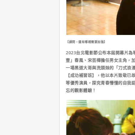
【請問，還有哪裡需要加強】
2023台北電影節公布本屆開幕片
壹」春風、宋芸樺擔任男女主角，
一場黑道大哥與洗頭妹的「刀式浪
【成功補習班】，他以本片致敬已
等優秀演員，探究青春懵懂的自我
忘的觀影體驗！