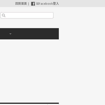
回到首頁
|
以Facebook登入
利波特：神秘的魔法石】25週年限定1週重返大銀幕