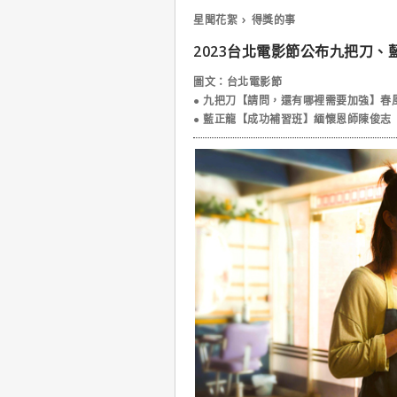
星聞花絮
得獎的事
2023台北電影節公布九把刀、
圖文：台北電影節
● 九把刀【請問，還有哪裡需要加強】春
● 藍正龍【成功補習班】緬懷恩師陳俊志