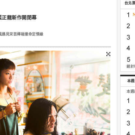
台北
藍正龍新作開閉幕
風遇見宋芸樺碰撞命定情緣
統計時
本週
本週