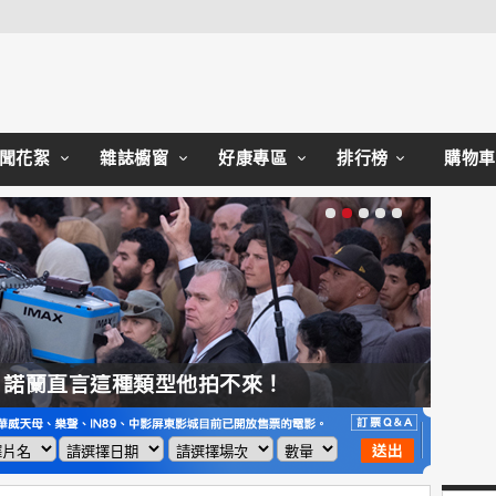
Close
聞花絮
雜誌櫥窗
好康專區
排行榜
購物車
，諾蘭直言這種類型他拍不來！