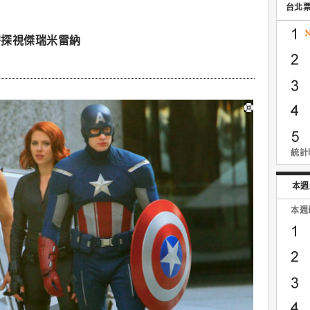
台北
密探視傑瑞米雷納
統計時
本週
本週