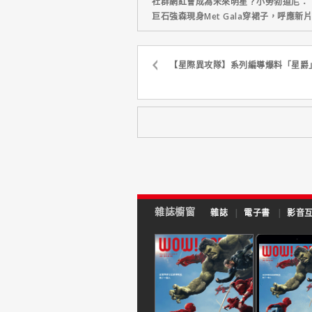
社群網紅會成為未來明星？小勞勃道尼：
巨石強森現身Met Gala穿裙子，呼應
【星際異攻隊】系列編導爆料「星爵
雜誌櫥窗
雜誌
|
電子書
|
影音