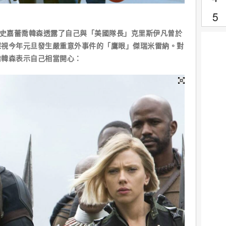
婦」史嘉蕾喬韓森透露了自己與「美國隊長」克里斯伊凡曾於
探視今年元旦發生嚴重意外事件的「鷹眼」傑瑞米雷納。對
喬韓森表示自己相當開心：