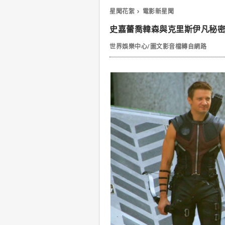
星聞花絮
電影新星聞
史嘉蕾喬韓森與克里斯伊凡秘
世界娛樂中心/圖文影音檔轉自網路