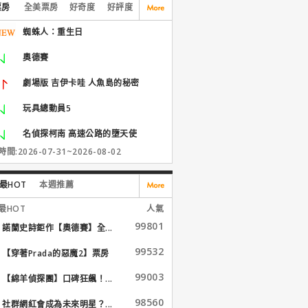
票房
全美票房
好奇度
好評度
蜘蛛人：重生日
奧德賽
劇場版 吉伊卡哇 人魚島的秘密
玩具總動員5
名偵探柯南 高速公路的墮天使
間:2026-07-31~2026-08-02
最HOT
本週推薦
最HOT
人氣
99801
諾蘭史詩鉅作【奧德賽】全...
99532
【穿著Prada的惡魔2】票房
大...
99003
【綿羊偵探團】口碑狂飆！...
98560
社群網紅會成為未來明星？...