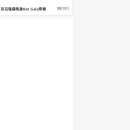
98101
巨石強森現身Met Gala穿裙
子...