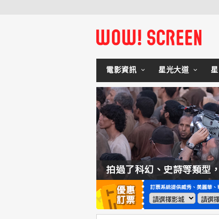
電影資訊
星光大道
星
如何交棒蜘蛛人？湯姆霍蘭：「我們有一個完整的計畫。」
拍過了科幻、史詩等類型