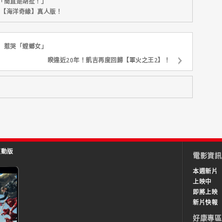
「簡直是胡扯！」
新片【海洋奇緣】真人版！
」惹哭「螳螂女」
睽違近20年！凱吉再度回歸【軍火之王2】！
互動版
電影資訊
本週新片
上映中
即將上映
新片快報
好康專區