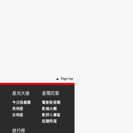
星光大道
星聞花絮
今日我最壽
電影新星聞
男明星
影展大觀
女明星
影評人專區
話題特寫
排行榜