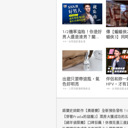
1/2機率淪陷！你是好
傳【蝙蝠俠
男人還是渣男？關鍵
蝠俠3】同
在這
姆斯岡恩澄
PR・台灣癌症基金會
出遊只要帶這瓶，氣
伴侶和妳一
色好明亮
HPV，才
妳！
PR・三得利健康網路商店
PR・台灣癌症基金
諾蘭史詩鉅作【奧德賽】全新預告發布！I
【穿著Prada的惡魔2】票房大獲成功的
【綿羊偵探團】口碑狂飆！休傑克曼三度