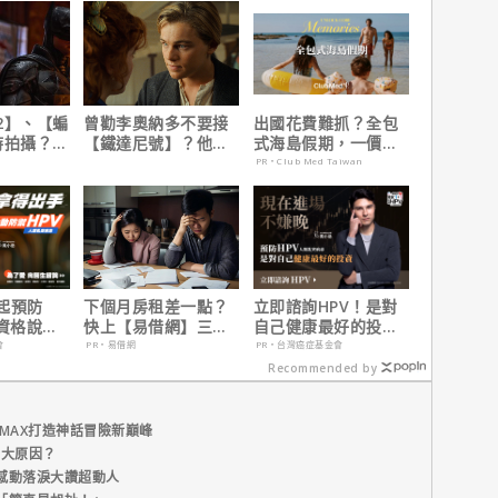
2】、【蝙
曾勸李奧納多不要接
出國花費難抓？全包
時拍攝？詹
【鐵達尼號】？他
式海島假期，一價搞
清謠言！
說：「沒人在乎船上
定食宿玩樂，省錢更
PR・Club Med Taiwan
是誰」
省心！
起預防
下個月房租差一點？
立即諮詢HPV！是對
有資格說愛
快上【易借網】三分
自己健康最好的投
鐘解決燃眉之急
資，把握現在不嫌
會
PR・易借網
PR・台灣癌症基金會
晚！
Recommended by
MAX打造神話冒險新巔峰
五大原因？
感動落淚大讚超動人