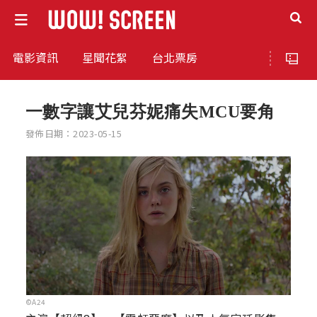
電影資訊
星聞花絮
台北票房
一數字讓艾兒芬妮痛失MCU要角
發佈日期：2023-05-15
©A24