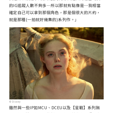
的IG追蹤人數不夠多…所以那就有點像是…我相當
確定自己可以拿到那個角色，那是個很大的片約，
就是那種(一拍就好幾集的)系列作。」
© Disney
雖然與一些IP如MCU、DCEU以及【星戰】系列無