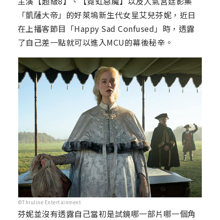
主演【超級8】、【霓虹惡魔】以及人氣宮廷影集
「凱薩大帝」的好萊塢新生代女星艾兒芬妮，近日
在上播客節目「Happy Sad Confused」時，透露
了自己差一點就可以進入MCU的幕後秘辛。
©Thruline Entertainment
芬妮並沒有透露自己當初是試鏡哪一部片哪一個角