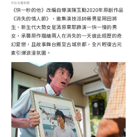
©台北電影節
《快一秒的他》改編自導演陳玉勳2020年原創作品
《消失的情人節》，邀集演技派帥哥男星岡田將
生、新生代大勢女星清原果耶飾演一快一慢的男
女，承襲原作描繪兩人在消失的一天彼此經歷的奇
幻愛戀，且故事舞台搬至古城京都，全片輕復古元
素引爆浪漫氛圍。