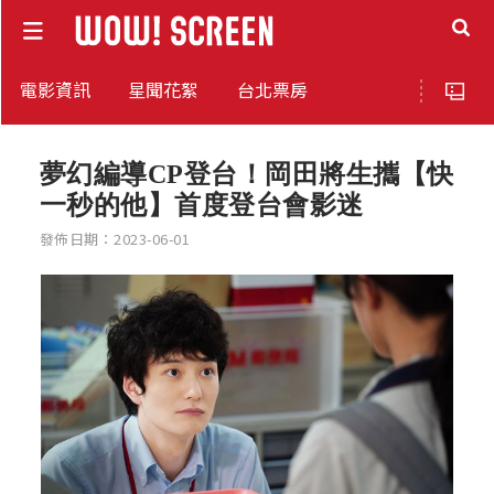
電影資訊
星聞花絮
台北票房
夢幻編導CP登台！岡田將生攜【快
一秒的他】首度登台會影迷
發佈日期：2023-06-01