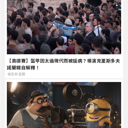
【奧德賽】盔甲因太過現代而被詬病？導演克里斯多夫
諾蘭親自解釋！
電影新星聞