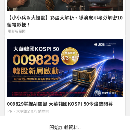
【小小兵＆大怪獸】彩蛋大解析、導演皮耶考芬解密10
個電影梗！
電影新星聞
009829掌握AI關鍵 大華韓國KOSPI 50今強勢開募
PR・大華銀全能行銷方案
開始加載資料..