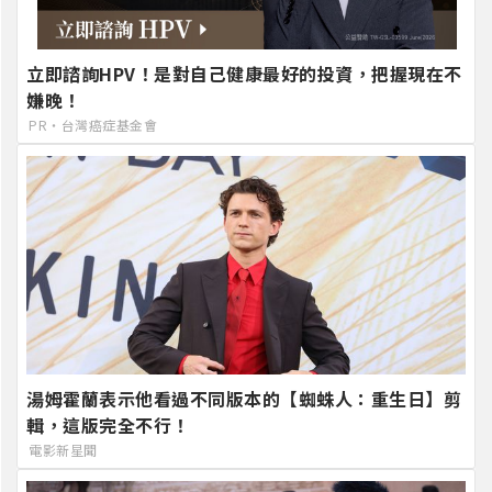
立即諮詢HPV！是對自己健康最好的投資，把握現在不
嫌晚！
PR・台灣癌症基金會
湯姆霍蘭表示他看過不同版本的【蜘蛛人：重生日】剪
輯，這版完全不行！
電影新星聞