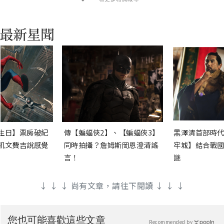
生日】票房破紀
傳【蝙蝠俠2】、【蝙蝠俠3】
黑澤清首部時代
凱文費吉說感覺
同時拍攝？詹姆斯岡恩澄清謠
牢城】結合戰國
言！
謎
↓ ↓ ↓ 尚有文章，請往下閱讀 ↓ ↓ ↓
您也可能喜歡這些文章
Recommended by