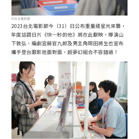
©台北電影節
2023台北電影節今（31）日公布重量級星光來襲，
年度話題日片《快一秒的他》將在此獻映，導演山
下敦弘、編劇宮藤官九郎及男主角岡田將生也宣布
攜手登台跟影迷面對面，超夢幻組合不容錯過！