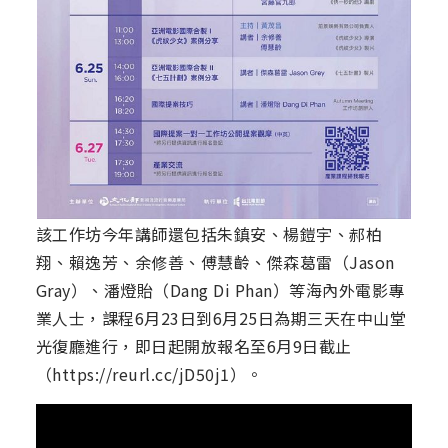
該工作坊今年講師還包括朱鎮安、楊鎧宇、郝柏
翔、賴逸芳、余修善、傅慧齡、傑森葛雷（Jason
Gray）、潘燈貽（Dang Di Phan）等海內外電影專
業人士，課程6月23日到6月25日為期三天在中山堂
光復廳進行，即日起開放報名至6月9日截止
（https://reurl.cc/jD50j1）。