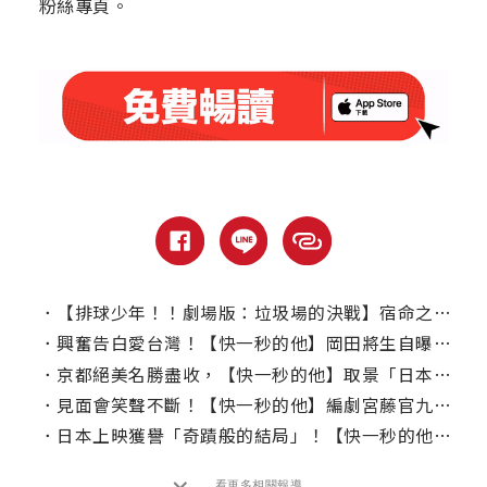
粉絲專頁。
．
【排球少年！！劇場版：垃圾場的決戰】宿命之戰夢幻開打！｜本周上線、電視首播推薦
．
興奮告白愛台灣！【快一秒的他】岡田將生自曝「消失戲份」最煎熬
．
京都絕美名勝盡收，【快一秒的他】取景「日本三景」更增復古元素
．
見面會笑聲不斷！【快一秒的他】編劇宮藤官九郎竟當眾為金句道歉
．
日本上映獲譽「奇蹟般的結局」！【快一秒的他】釋出正式預告
看更多相關報導