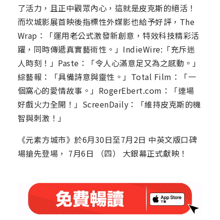
了活力，且正中觀眾內心，這就是皮克斯的絕活！
而坎城影展首映後指標性外媒影也給予好評，The
Wrap：「運用老公式激發新創意，特效科技精彩活
躍，同時傳遞真實藝術性。」IndieWire:「充斥迷
人時刻！」Paste：「令人心滿意足又為之感動。」
綜藝報：「具備詩意與靈性。」Total Film：「一
個窩心的愛情故事。」RogerEbert.com：「連場
好戲火力全開！」ScreenDaily：「維持皮克斯的機
智與刺激！」
《元素方城市》於6月30日至7月2日 中英文版口碑
場搶先登場， 7月6日 （四） 大銀幕正式獻映！