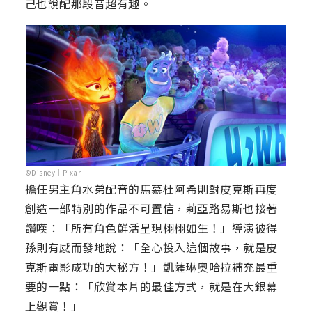
己也說配那段音超有趣。
©Disney｜Pixar
擔任男主角水弟配音的馬慕杜阿希則對皮克斯再度
創造一部特別的作品不可置信，莉亞路易斯也接著
讚嘆：「所有角色鮮活呈現栩栩如生！」導演彼得
孫則有感而發地說：「全心投入這個故事，就是皮
克斯電影成功的大秘方！」凱薩琳奧哈拉補充最重
要的一點：「欣賞本片的最佳方式，就是在大銀幕
上觀賞！」