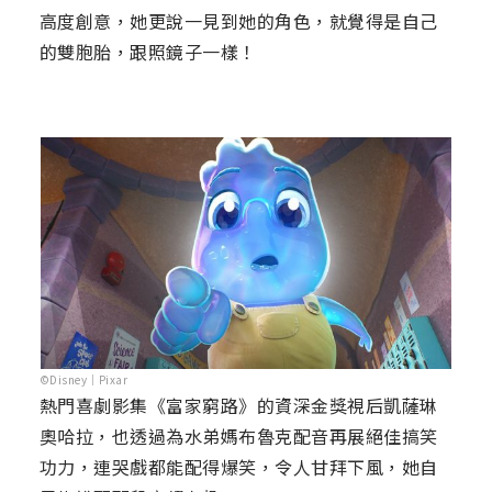
高度創意，她更說一見到她的角色，就覺得是自己
的雙胞胎，跟照鏡子一樣！
©Disney｜Pixar
熱門喜劇影集《富家窮路》的資深金獎視后凱薩琳
奧哈拉，也透過為水弟媽布魯克配音再展絕佳搞笑
功力，連哭戲都能配得爆笑，令人甘拜下風，她自