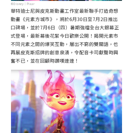
©Disney｜Pixar
華特迪士尼與皮克斯動畫工作室最新聯手打造奇想
動畫《元素方城市》，將於6月30日至7月2日推出
口碑場，並於7月6日（四）暑期強檔全台大銀幕正
式登場，最新幕後花絮今日歡樂公開！揭開元素市
不同元素之間的爆笑互動，層出不窮的雙關語，也
再展皮克斯招牌的創意泉湧，令配音卡司獻聲時興
奮不已，並在回顧時讚嘆連連！