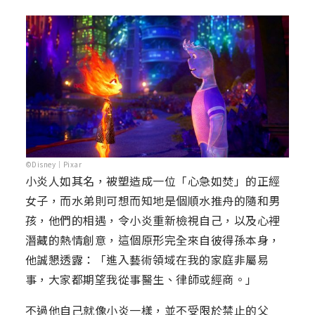
©Disney｜Pixar
小炎人如其名，被塑造成一位「心急如焚」的正經
女子，而水弟則可想而知地是個順水推舟的隨和男
孩，他們的相遇，令小炎重新檢視自己，以及心裡
潛藏的熱情創意，這個原形完全來自彼得孫本身，
他誠懇透露：「進入藝術領域在我的家庭非屬易
事，大家都期望我從事醫生、律師或經商。」
不過他自己就像小炎一樣，並不受限於禁止的父