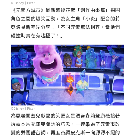
©Disney｜Pixar
《元素方城市》最新幕後花絮「創作由來篇」揭開
角色之間的爆笑互動，為女主角「小炎」配音的莉
亞路易斯率先分享：「不同元素無法相容，當他們
碰撞時實在有趣極了！」
©Disney｜Pixar
為風老闆蓋兒獻聲的笑匠女星溫蒂麥莉登康薇接著
透露本片充滿雙關語的巧思，一連串為了元素市改
變的雙關語台詞，再度凸顯皮克斯一向源源不絕的