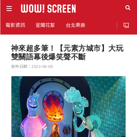
電影資訊
星聞花絮
台北票房
神來超多筆！【元素方城市】大玩
雙關語幕後爆笑聲不斷
發佈日期：2023-06-08