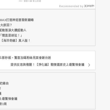
】剪輯，
號！」HBO Max熱血
PR・安達人壽 安心抗癌
行！
上線
Recommended by
MAX打造神話冒險新巔峰
五大原因？
感動落淚大讚超動人
「簡直是胡扯！」
新片【海洋奇緣】真人版！
北影秒殺，驚喜加碼粉絲見面會謝台迷
提供反思與儆醒！【淨化論】戰慄還原史上最驚悚會議
史緣由
！
櫃
上最驚悚會議
榜3周