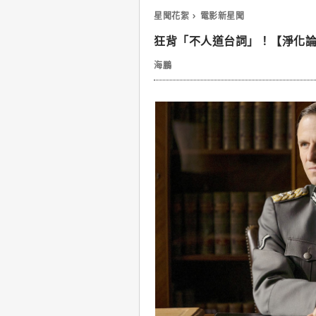
星聞花絮
電影新星聞
狂背「不人道台詞」！【淨化
海鵬