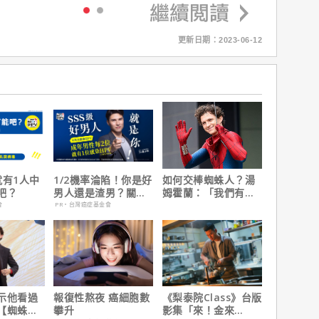
更新日期：2023-06-12
就有1人中
1/2機率淪陷！你是好
如何交棒蜘蛛人？湯
吧？
男人還是渣男？關鍵
姆霍蘭：「我們有一
在這
個完整的計畫。」
會
PR・台灣癌症基金會
示他看過
報復性熬夜 癌細胞數
《梨泰院Class》台版
【蜘蛛
攀升
影集「來！金來