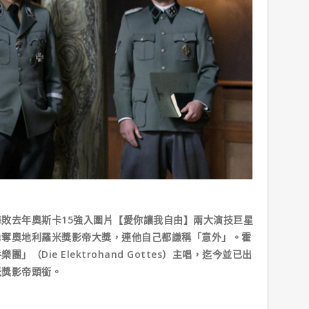
敗去年奧斯卡15強入圍片【愛你讓我自由】兩大演技巨星
勇奪奧地利羅米獎影帝大獎，連他自己都謙稱「意外」。霍
（Die Elektrohand Gottes）主唱，迄今並已出
米獎影帝頭銜。