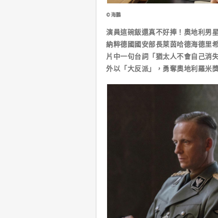
©海鵬
演員這碗飯還真不好捧！奧地利男
納粹德國國安部長萊茵哈德海德里希
片中一句台詞「猶太人不會自己消
外以「大反派」，勇奪奧地利羅米獎（R