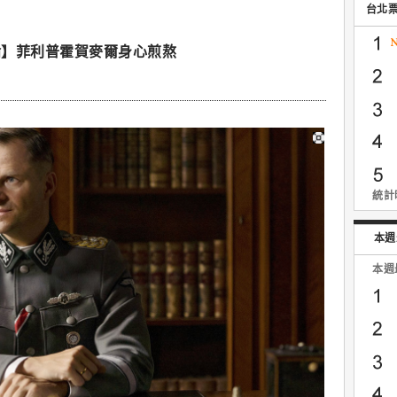
台北
論】菲利普霍賀麥爾身心煎熬
統計時
本週
本週