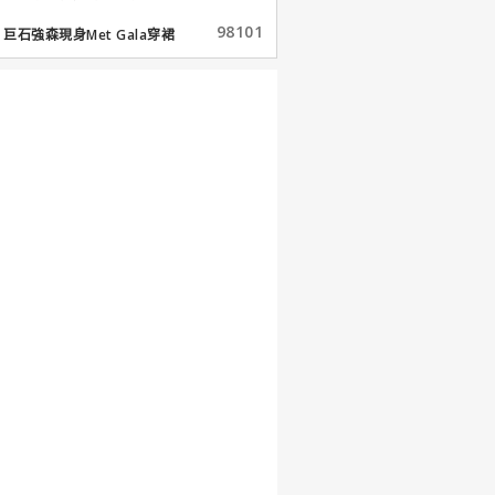
98101
巨石強森現身Met Gala穿裙
子...