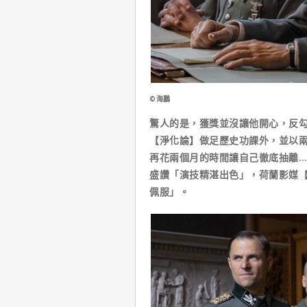
©海鵬
驚人的是，獲獎並沒讓他開心，反
【淨化論】做足歷史功課外，並以
再花兩個月的時間讓自己徹底抽離…。
盛讚「演技精湛出色」，荷蘭影媒【H
佩服」。