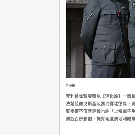
©海鵬
菲利普霍賀麥爾以【淨化論】一舉擊
法蘭茲羅戈斯基及喬治佛瑞德區，
賀麥爾不僅曾是維也納「上帝電子手樂團」
演近百部影劇，擁有兩座奧地利羅