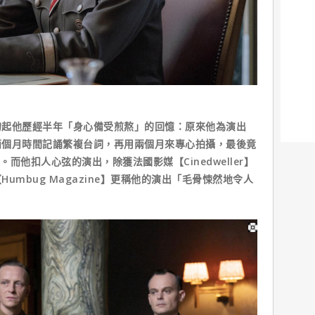
勾起他歷經半年「身心備受煎熬」的回憶：原來他為演出
兩個月時間記誦繁複台詞，再用兩個月來專心拍攝，最後竟
而他扣人心弦的演出，除獲法國影媒【Cinedweller】
umbug Magazine】更稱他的演出「毛骨悚然地令人