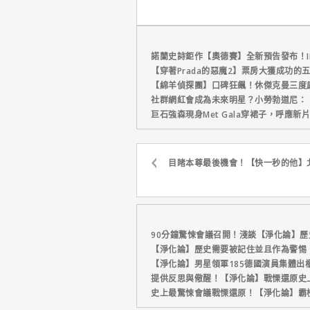
他十年來看過最佳！
人：重生日
這版完全不
諾蘭史詩鉅作【奧德賽】全新預告發布！I
【穿著Prada的惡魔2】票房大獲成功的
【綿羊偵探團】口碑狂飆！休傑克曼三度
社群網紅會成為未來明星？小勞勃道尼：
巨石強森現身Met Gala穿裙子，呼應
目睹本尊最後機會！【快一秒的他】
90分鐘驚悚會議召開！淺談【淨化論】歷
【淨化論】歷史需要被記住並且作為警惕
【淨化論】男星領軍185德國演員集體出
提供反思與儆醒！【淨化論】戰慄還原史
史上最驚悚會議戰慄還原！【淨化論】霸