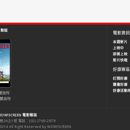
互動版
電影資訊
本週新片
上映中
即將上映
新片快報
好康專區
訂閱好康
購書好康
好康活動
號出刊
0號出刊
OW!SCREEN 電影雜誌
之1號 電話：(02) 2769-2979
 All Right Reserved by WOW!SCREEN