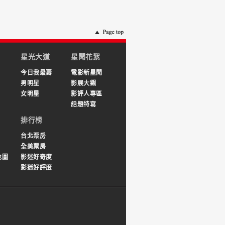
星光大道
星聞花絮
今日我最壽
電影新星聞
男明星
影展大觀
女明星
影評人專區
話題特寫
排行榜
台北票房
全美票房
地圖
影迷好奇度
影迷好評度