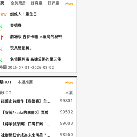
票房
全美票房
好奇度
好評度
蜘蛛人：重生日
奧德賽
劇場版 吉伊卡哇 人魚島的秘密
玩具總動員5
名偵探柯南 高速公路的墮天使
間:2026-07-31~2026-08-02
最HOT
本週推薦
最HOT
人氣
99801
諾蘭史詩鉅作【奧德賽】全...
99532
【穿著Prada的惡魔2】票房
大...
99003
【綿羊偵探團】口碑狂飆！...
98560
社群網紅會成為未來明星？...