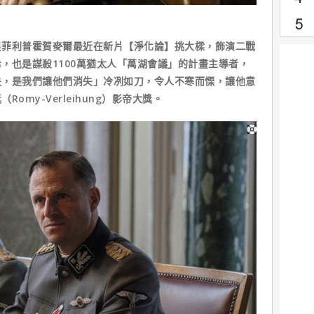
星菲利普霍賀麥爾最近在新片【淨化論】挑大樑，飾演二戰
，也是謀殺1100萬猶太人「萬湖會議」的計畫主導者，
失，是我們讓他們消失」冷冽如刀，令人不寒而慄，讓他意
omy-Verleihung）影帝大獎。