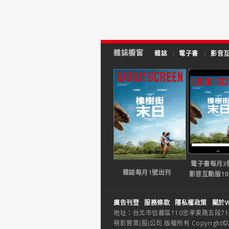
雜誌櫥窗
雜誌
|
電子書
|
影音
電子書每月3
雜誌每月1號出刊
影音互動版1
廣告刊登
服務條款
隱私權政策
關於W
地址：台北市信義區110忠孝東路五段71巷26
視影實業(股)公司 版權所有 Copyright©2014