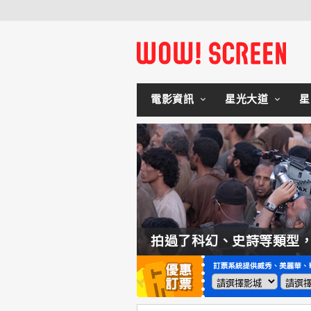
電影資訊
星光大道
星
如何交棒蜘蛛人？湯姆霍蘭：「我們有一個完整的計畫。」
拍過了科幻、史詩等類型