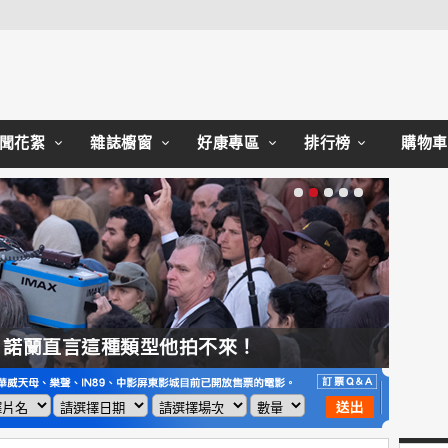
Close
聞花絮
雜誌櫥窗
好康專區
排行榜
購物車
，諾蘭直言這種類型他拍不來！