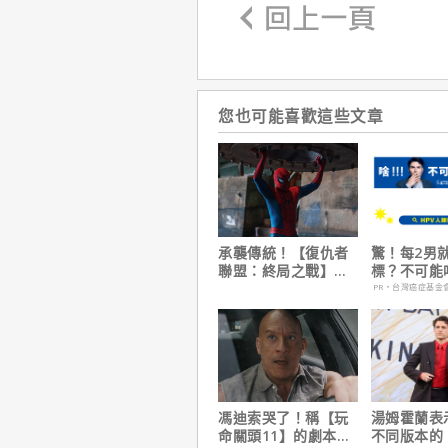
您也可能喜歡這些文章
承襲傳統！【復仇者
驚！每2男
聯盟：終局之戰】導
標？不可能
演祝賀【蜘蛛人：重
PR・台灣癌症基金
生日】破紀錄！
馮迪索哭了！稱【玩
湯姆霍蘭表
命關頭11】的劇本是
不同版本的