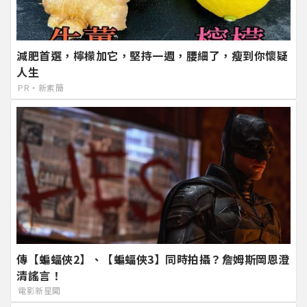
減肥首選，檸檬加它，堅持一週，腰細了，瘦到你懷疑
人生
PR・新素簡
傳【蝙蝠俠2】、【蝙蝠俠3】同時拍攝？詹姆斯岡恩澄
清謠言！
電影新星聞