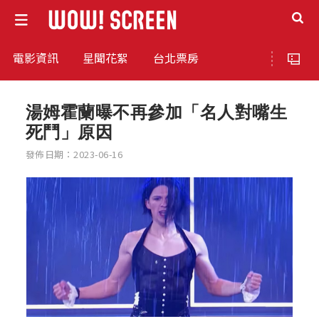
電影資訊
星聞花絮
台北票房
湯姆霍蘭曝不再參加「名人對嘴生
死鬥」原因
發佈日期：2023-06-16