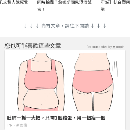
凱文費吉說感覺
同時拍攝？詹姆斯岡恩澄清謠
牢城】結合戰
言！
謎
↓ ↓ ↓ 尚有文章，請往下閱讀 ↓ ↓ ↓
您也可能喜歡這些文章
Recommended by
肚腩一抓一大把，只需1個雞蛋，用一個瘦一個
PR・新素簡