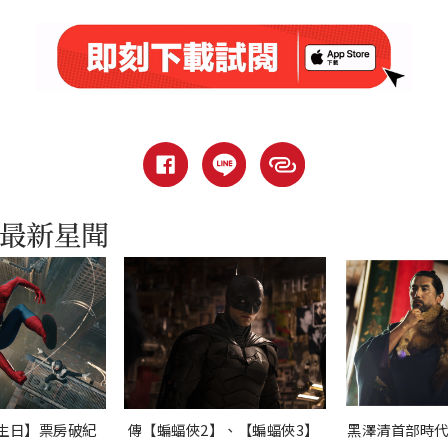
生日】票房破紀
傳【蝙蝠俠2】、【蝙蝠俠3】
黑澤清首部時