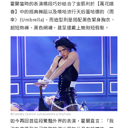
霍蘭當時的表演橋段巧妙結合了金凱利於【萬花嬉
春】中的經典舞蹈以及嘻哈流行天后蕾哈娜的〈雨
傘〉(Umbrella)，而造型則是搭配黑色緊身胸衣、
超短熱褲、黑色網襪，甚至還戴上鮑勃短假髮。
©Comedy Central Latinoamerica/YouTube
如今再回首這段驚豔外界的表演，霍蘭直言：「我