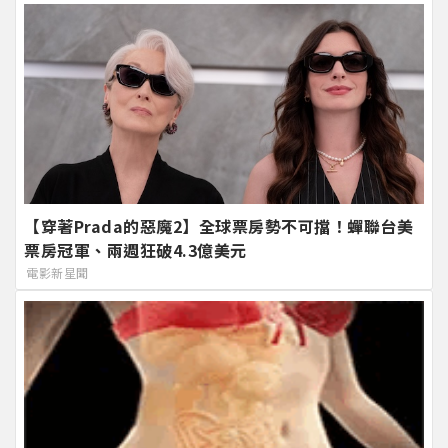
【穿著Prada的惡魔2】全球票房勢不可擋！蟬聯台美
票房冠軍、兩週狂破4.3億美元
電影新星聞