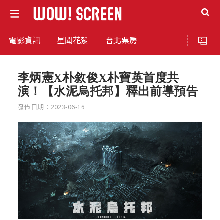
電影資訊
星聞花絮
台北票房
李炳憲X朴敘俊X朴寶英首度共
演！【水泥烏托邦】釋出前導預告
發佈日期：2023-06-16