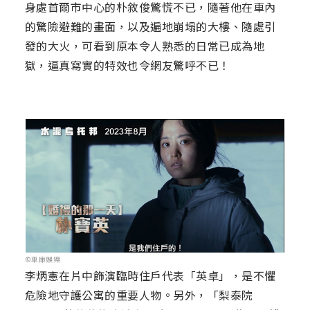
身處首爾市中心的朴敘俊驚慌不已，隨著他在車內
的驚險避難的畫面，以及遍地崩塌的大樓、隨處引
發的大火，可看到原本令人熟悉的日常已成為地
獄，逼真寫實的特效也令網友驚呼不已！
©車庫娛樂
李炳憲在片中飾演臨時住戶代表「英卓」，是不懼
危險地守護公寓的重要人物。另外，「梨泰院