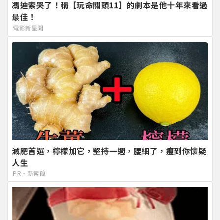
馮迪索哭了！稱【玩命關頭11】的劇本是他十年來看過
最佳！
電影新星聞
減肥首選，檸檬加它，堅持一週，腰細了，瘦到你懷疑
人生
PR・新素簡