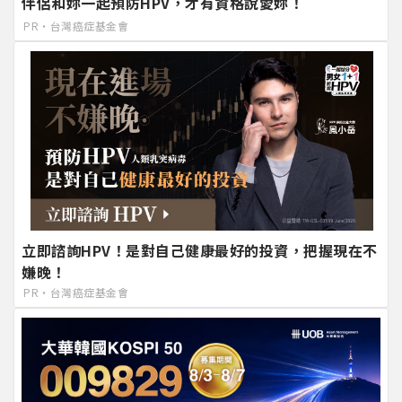
伴侶和妳一起預防HPV，才有資格說愛妳！
PR・台灣癌症基金會
立即諮詢HPV！是對自己健康最好的投資，把握現在不
嫌晚！
PR・台灣癌症基金會