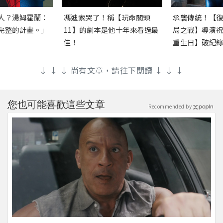
人？湯姆霍蘭：
馮迪索哭了！稱【玩命關頭
承襲傳統！【
完整的計畫。」
11】的劇本是他十年來看過最
局之戰】導演
佳！
重生日】破紀
↓ ↓ ↓ 尚有文章，請往下閱讀 ↓ ↓ ↓
您也可能喜歡這些文章
Recommended by