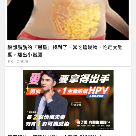
腹部脂肪的「剋星」找到了，常吃這幾物，吃走大肚
囊，瘦出小蠻腰
PR・新素簡