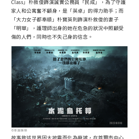
Class」朴敘俊飾演誠實公務員「民成」，為了守護
家人和公寓奮不顧身，是「英卓」的得力助手；而
「大力女子都奉順」朴寶英則飾演朴敘俊的妻子
「明華」，護理師出身的她在危急的狀況中照顧受
傷的人們，同時也不失己身的信念。
©車庫娛樂
故事敘述世界因大地震而化為廢墟，在首爾市中心