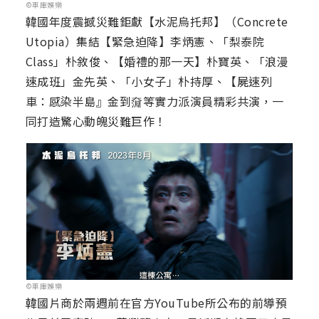
©車庫娛樂
韓國年度震撼災難鉅獻【水泥烏托邦】（Concrete
Utopia）集結【緊急迫降】李炳憲、「梨泰院
Class」朴敘俊、【婚禮的那一天】朴寶英、「浪漫
速成班」金先英、「小女子」朴持厚、【屍速列
車：感染半島』金到奫等實力派演員精彩共演，一
同打造驚心動魄災難巨作！
©車庫娛樂
韓國片商於兩週前在官方YouTube所公布的前導預