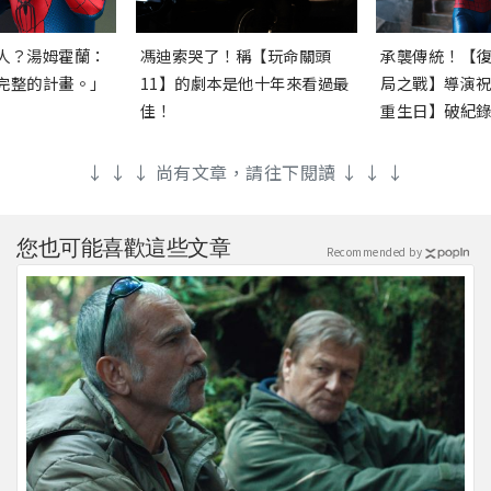
人？湯姆霍蘭：
馮迪索哭了！稱【玩命關頭
承襲傳統！【
完整的計畫。」
11】的劇本是他十年來看過最
局之戰】導演
佳！
重生日】破紀
↓ ↓ ↓ 尚有文章，請往下閱讀 ↓ ↓ ↓
您也可能喜歡這些文章
Recommended by