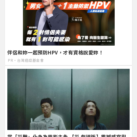
伴侶和妳一起預防HPV，才有資格說愛妳！
PR・台灣癌症基金會
當「災難」化身為電影主角 【災 劇場版】震撼感官與