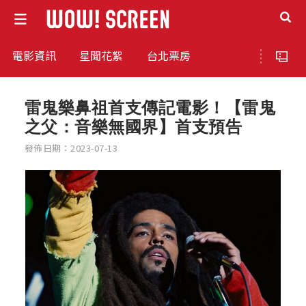
電影資訊
星聞花絮
台北票房
雷鬼樂鼻祖首支傳記電影！【雷鬼
之父：音樂無國界】首支預告
發佈日期：2023-07-13