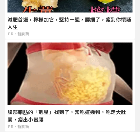
減肥首選，檸檬加它，堅持一週，腰細了，瘦到你懷疑
人生
PR・新素簡
腹部脂肪的「剋星」找到了，常吃這幾物，吃走大肚
囊，瘦出小蠻腰
PR・新素簡