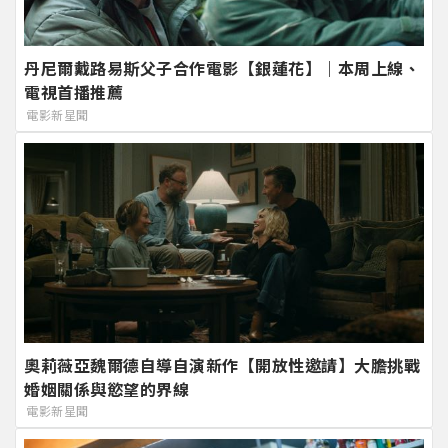
丹尼爾戴路易斯父子合作電影【銀蓮花】｜本周上線、
電視首播推薦
電影新星聞
奧莉薇亞魏爾德自導自演新作【開放性邀請】大膽挑戰
婚姻關係與慾望的界線
電影新星聞