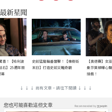
驚喜！【哈利波
史前猛龍輪番襲擊！【橡樹街
【奧德賽】女
法石】25週年限
末日】打造史前災難奇觀
曼莎莫頓曝心
銀幕
接戲！
↓ ↓ ↓ 尚有文章，請往下閱讀 ↓ ↓ ↓
您也可能喜歡這些文章
Recommended by