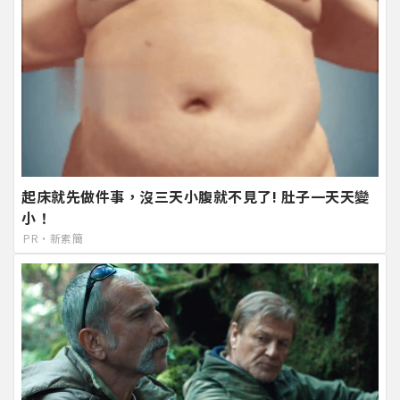
起床就先做件事，沒三天小腹就不見了! 肚子一天天變
小！
PR・新素簡