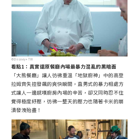
©Diisney+ TW
看點1：真實還原餐廳內場最暴力混亂的黑暗面
「大熊餐廳」讓人彷彿重溫「地獄廚神」中的高登
拉姆齊失控發飆的爽快瞬間，直男式的暴力相處方
式讓人一邊感嘆廚房內場的辛苦，卻又同時忍不住
覺得極度紓壓，彷彿一整天的壓力也隨著卡米的崩
潰發洩殆盡！