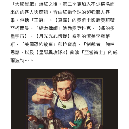
「大熊餐廳」爆紅之後，第二季更加入不少慕名而
來的的客人與廚師，皆由紅遍全球的超強藝人客
串，包括「王冠」、【真寵】的奧斯卡影后奧莉薇
亞柯爾曼、「絕命律師」鮑勃奧登科克、【媽的多
重宇宙】、【月光光心慌慌】系列的潔美李寇蒂
斯、「美國恐怖故事」莎拉寶森、「制裁者」強柏
恩瑟、以及【星際異攻隊3】飾演「亞當術士」的威
爾波特…。