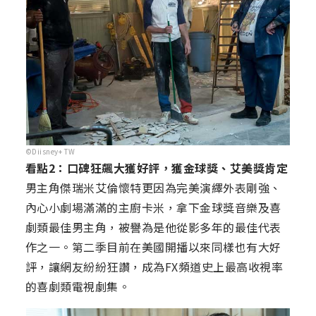
©Diisney+ TW
看點2：口碑狂飆大獲好評，獲金球獎、艾美獎肯定
男主角傑瑞米艾倫懷特更因為完美演繹外表剛強、
內心小劇場滿滿的主廚卡米，拿下金球獎音樂及喜
劇類最佳男主角，被譽為是他從影多年的最佳代表
作之一。第二季目前在美國開播以來同樣也有大好
評，讓網友紛紛狂讚，成為FX頻道史上最高收視率
的喜劇類電視劇集。