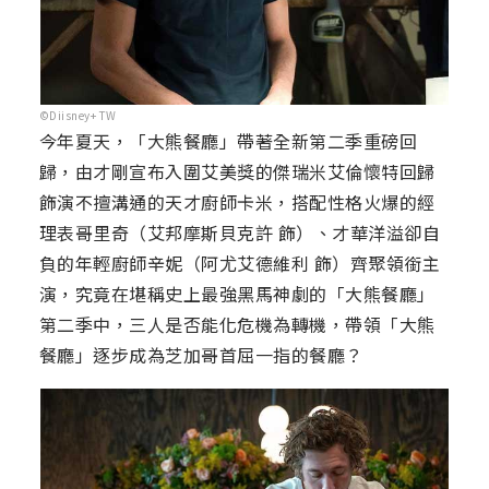
©Diisney+ TW
今年夏天，「大熊餐廳」帶著全新第二季重磅回
歸，由才剛宣布入圍艾美獎的傑瑞米艾倫懷特回歸
飾演不擅溝通的天才廚師卡米，搭配性格火爆的經
理表哥里奇（艾邦摩斯貝克許 飾）、才華洋溢卻自
負的年輕廚師辛妮（阿尤艾德維利 飾）齊聚領銜主
演，究竟在堪稱史上最強黑馬神劇的「大熊餐廳」
第二季中，三人是否能化危機為轉機，帶領「大熊
餐廳」逐步成為芝加哥首屈一指的餐廳？