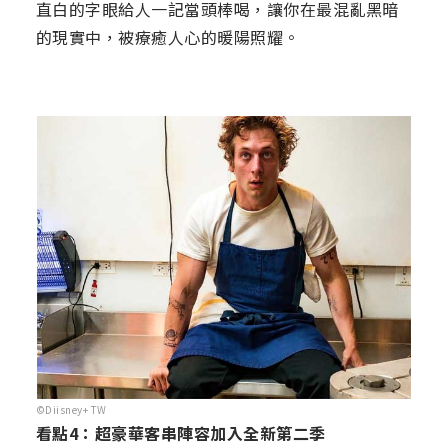
直白的字眼給人一記當頭棒喝，讓你在最混亂黑暗
的現實中，被療癒人心的暖陽照耀。
©Diisney+ TW
看點4：超豪華客串陣容加入全新第二季