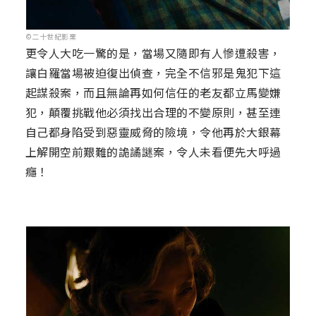
©二十世紀影業
更令人大吃一驚的是，當場又隨即有人慘遭殺害，
讓白羅當場被迫復出偵查，完全不信邪是鬼犯下這
起謀殺案，而且無論再如何信任的老友都立馬變嫌
犯，顛覆挑戰他必須找出合理的不變原則，甚至連
自己都身陷受到惡靈威脅的險境，令他再於大銀幕
上解開空前艱難的詭譎謎案，令人未看便先大呼過
癮！