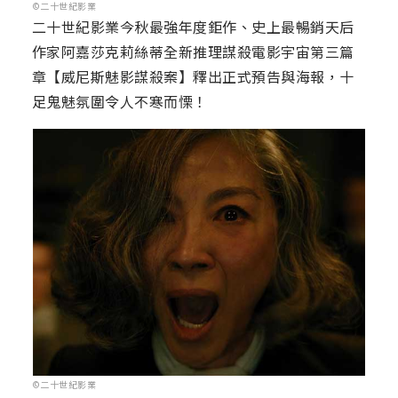
©二十世紀影業
二十世紀影業今秋最強年度鉅作、史上最暢銷天后
作家阿嘉莎克莉絲蒂全新推理謀殺電影宇宙第三篇
章【威尼斯魅影謀殺案】釋出正式預告與海報，十
足鬼魅氛圍令人不寒而慄！
©二十世紀影業