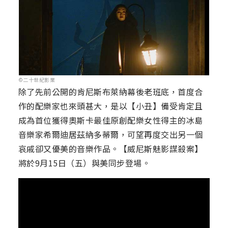
©二十世紀影業
除了先前公開的肯尼斯布萊納幕後老班底，首度合
作的配樂家也來頭甚大，是以【小丑】備受肯定且
成為首位獲得奧斯卡最佳原創配樂女性得主的冰島
音樂家希爾迪居茲納多蒂爾，可望再度交出另一個
哀戚卻又優美的音樂作品。【威尼斯魅影謀殺案】
將於9月15日（五）與美同步登場。