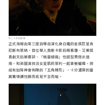
©二十世紀影業
正式海報由第三度自導自演化身白羅的金獎巨星肯
尼斯布萊納、首位華人奧斯卡影后楊紫瓊、艾美獎
喜劇天后蒂娜菲、「格雷總裁」性感型男傑米道
南，和英國演技派女星凱莉萊利一起拿著蠟燭，排
成有如降神會佈陣的「五角陣形」，十分濃厚的靈
異驚悚調性顯而易見不言而喻。