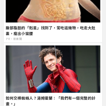
腹部脂肪的「剋星」找到了，常吃這幾物，吃走大肚
囊，瘦出小蠻腰
PR・新素簡
如何交棒蜘蛛人？湯姆霍蘭：「我們有一個完整的計
畫。」