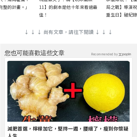
完整的計畫。」
11】的劇本是他十年來看過最
局之戰】導演祝
佳！
重生日】破紀錄
↓ ↓ ↓ 尚有文章，請往下閱讀 ↓ ↓ ↓
您也可能喜歡這些文章
Recommended by
減肥首選，檸檬加它，堅持一週，腰細了，瘦到你懷疑
人生