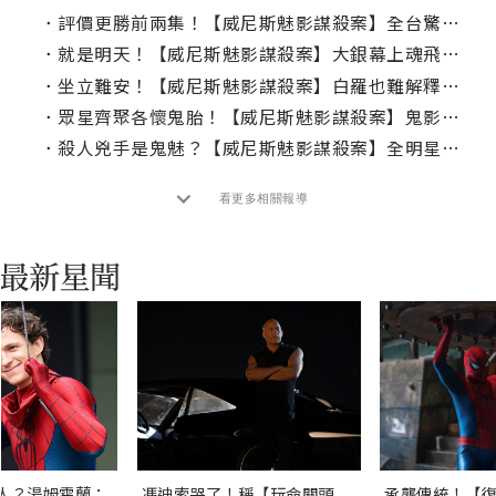
．
評價更勝前兩集！【威尼斯魅影謀殺案】全台驚破864萬首週新片票房登冠
．
就是明天！【威尼斯魅影謀殺案】大銀幕上魂飛魄散！
．
坐立難安！【威尼斯魅影謀殺案】白羅也難解釋的「靈異」懸案
．
眾星齊聚各懷鬼胎！【威尼斯魅影謀殺案】鬼影幢幢更勝前作
．
殺人兇手是鬼魅？【威尼斯魅影謀殺案】全明星卡司各懷鬼胎揭兇殺慘案
看更多相關報導
人？湯姆霍蘭：
馮迪索哭了！稱【玩命關頭
承襲傳統！【復