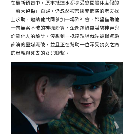
在最新預告中，原本抵達水都享受悠閒退休度假的
「前大偵探」白羅，仍忽然被蒂娜菲飾演的老友找
上求助，邀請他共同參加一場降神會，希望借助他
一向無案不破的神機妙算，企圖踢爆靈媒裝神弄鬼
詐騙他人的詭計，沒想到一抵達現場就先被楊紫瓊
飾演的靈媒識破，並且正在幫助一位深受喪女之痛
的母親與死去的女兒聯繫。