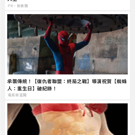
PR・新素簡
承襲傳統！【復仇者聯盟：終局之戰】導演祝賀【蜘蛛
人：重生日】破紀錄！
電影新星聞