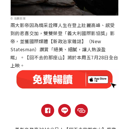
© 海鵬影業
兩大影帝因為精采詮釋人生在登上壯麗高峰、感受
到的悲喜交加，雙雙榮登「義大利國際影協獎」影
帝，並獲國際媒體【新政治家雜誌】（New
Statesman）讚賞「絕美、細膩，讓人熱淚盈
眶」。【回不去的那座山】將於本周五7月28日全台
上映。