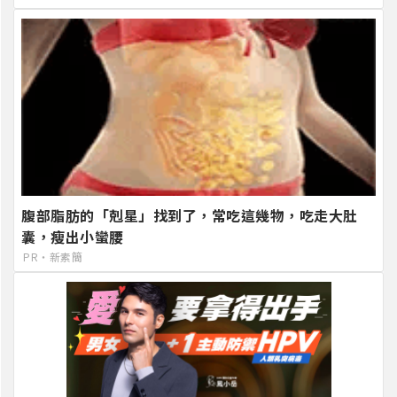
腹部脂肪的「剋星」找到了，常吃這幾物，吃走大肚
囊，瘦出小蠻腰
PR・新素簡