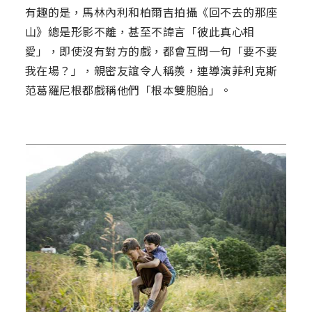
有趣的是，馬林內利和柏爾吉拍攝《回不去的那座
山》總是形影不離，甚至不諱言「彼此真心相
愛」，即使沒有對方的戲，都會互問一句「要不要
我在場？」，親密友誼令人稱羨，連導演菲利克斯
范葛羅尼根都戲稱他們「根本雙胞胎」。