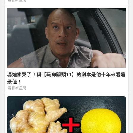
馮迪索哭了！稱【玩命關頭11】的劇本是他十年來看過
最佳！
電影新星聞