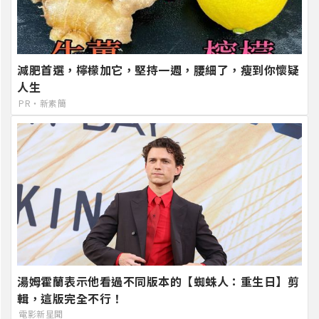
減肥首選，檸檬加它，堅持一週，腰細了，瘦到你懷疑
人生
PR・新素簡
湯姆霍蘭表示他看過不同版本的【蜘蛛人：重生日】剪
輯，這版完全不行！
電影新星聞