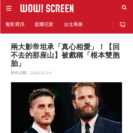
電影資訊
星聞花絮
台北票房
兩大影帝坦承「真心相愛」！【回
不去的那座山】被戲稱「根本雙胞
胎」
發佈日期：2023-07-24