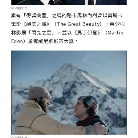
© 海鵬影業
素有「得獎機器」之稱的路卡馬林內利曾以奧斯卡
電影《絕美之城》（The Great Beauty），榮登柏
林影展「閃亮之星」，並以《馬丁伊登》（Martin
Eden）勇奪威尼斯影帝大獎。
© 海鵬影業