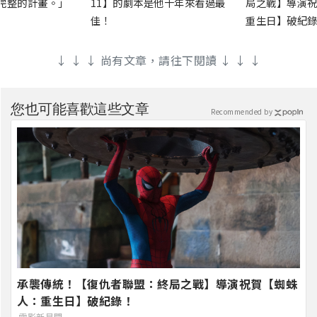
完整的計畫。」
11】的劇本是他十年來看過最
局之戰】導演祝
佳！
重生日】破紀錄
↓ ↓ ↓ 尚有文章，請往下閱讀 ↓ ↓ ↓
您也可能喜歡這些文章
Recommended by
承襲傳統！【復仇者聯盟：終局之戰】導演祝賀【蜘蛛
人：重生日】破紀錄！
電影新星聞