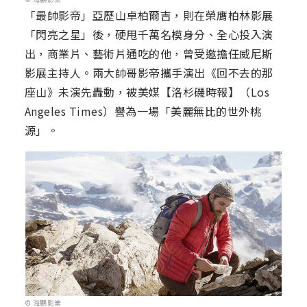
「最帥影帝」亞歷山卓柏爾吉，則在榮膺柏林影展
「閃亮之星」後，硬甩千萬名模身分、全心投入演
出，商業片、藝術片通吃的他，曾受邀擔任威尼斯
影展主持人。兩大帥哥影帝攜手演出《回不去的那
座山》未演先轟動，被美媒【洛杉磯時報】（Los
Angeles Times）譽為一場「美麗無比的世外桃
源」。
© 海鵬影業