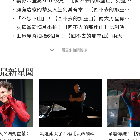
．
義影帝登高3010公尺！【回不去的那座山】受邀山岳電影節開幕
．
擁有這樣的摯友人生何其有幸！【回不去的那座山】導演談電影真義
．
「不想下山」！【回不去的那座山】兩大男星勇奪雙料影帝
．
友情當愛情片來拍！【回不去的那座山】比利時夫妻檔編導連奪大獎
．
世界屋脊拍攝6個月！【回不去的那座山】兩大影帝飆戲
看更多相關報導
人？湯姆霍蘭：
馮迪索哭了！稱【玩命關頭
承襲傳統！【復