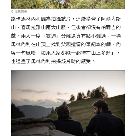
© 海鵬影業
路卡馬林內利雖為拍攝該片，連續攀登了阿爾卑斯
山、喜馬拉雅山兩大山脈，但後者卻沒有柏爾吉的
戲，兩人一度「被迫」分離還真有點小難過。一場
馬林內利在山頂上找到父親遺留的筆記本的戲，內
容一句感嘆「如果大家都能一起待在山上多好」，
也道盡了馬林內利拍攝該片時的感受。